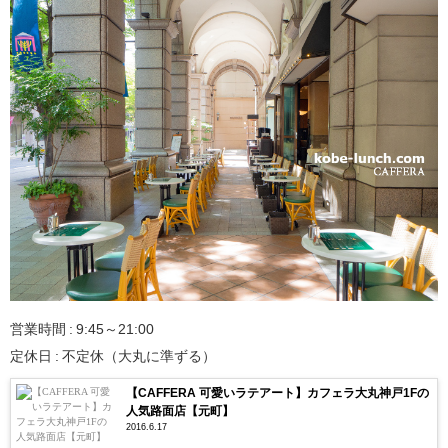
営業時間 : 9:45～21:00
定休日 : 不定休（大丸に準ずる）
【CAFFERA 可愛いラテアート】カフェラ大丸神戸1Fの
人気路面店【元町】
2016.6.17