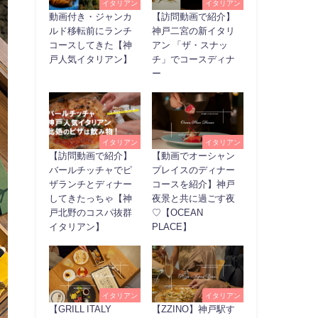
イタリアン
イタリアン
動画付き・ジャンカ
【訪問動画で紹介】
ルド移転前にランチ
神戸二宮の新イタリ
コースしてきた【神
アン 「ザ・スナッ
戸人気イタリアン】
チ」でコースディナ
ー
イタリアン
イタリアン
【訪問動画で紹介】
【動画でオーシャン
バールチッチャでピ
プレイスのディナー
ザランチとディナー
コースを紹介】神戸
してきたっちゃ【神
夜景と共に過ごす夜
戸北野のコスパ抜群
♡【OCEAN
イタリアン】
PLACE】
イタリアン
イタリアン
【GRILL ITALY
【ZZINO】神戸駅す