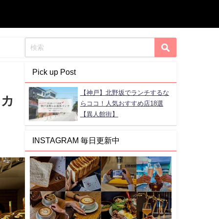
Pick up Post
【神戸】北野坂でランチするな
とカ
らココ！人気おすすめ店18選
【異人館街】
INSTAGRAM 毎日更新中