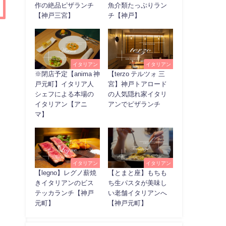
作の絶品ピザランチ
魚介類たっぷりラン
【神戸三宮】
チ【神戸】
イタリアン
イタリアン
※閉店予定【anima 神
【terzo テルツォ 三
戸元町】イタリア人
宮】神戸トアロード
シェフによる本場の
の人気隠れ家イタリ
イタリアン【アニ
アンでピザランチ
マ】
イタリアン
イタリアン
【legno】レグノ薪焼
【とまと座】もちも
きイタリアンのビス
ち生パスタが美味し
テッカランチ【神戸
い老舗イタリアンへ
元町】
【神戸元町】