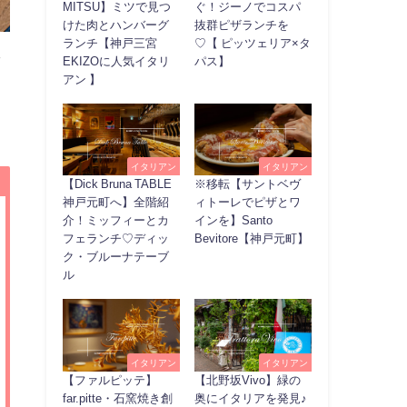
MITSU】ミツで見つ
ぐ！ジーノでコスパ
けた肉とハンバーグ
抜群ピザランチを
ランチ【神戸三宮
♡【 ピッツェリア×タ
ッ
EKIZOに人気イタリ
パス】
アン 】
イタリアン
イタリアン
【Dick Bruna TABLE
※移転【サントベヴ
神戸元町へ】全階紹
ィトーレでピザとワ
介！ミッフィーとカ
インを】Santo
フェランチ♡ディッ
Bevitore【神戸元町】
ク・ブルーナテーブ
ル
イタリアン
イタリアン
【ファルピッテ】
【北野坂Vivo】緑の
far.pitte・石窯焼き創
奥にイタリアを発見♪