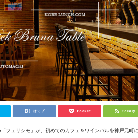
r
はてブ
Pocket
Feedly
上場の「フェリシモ」が、初めてのカフェ＆ワインバルを神戸元町