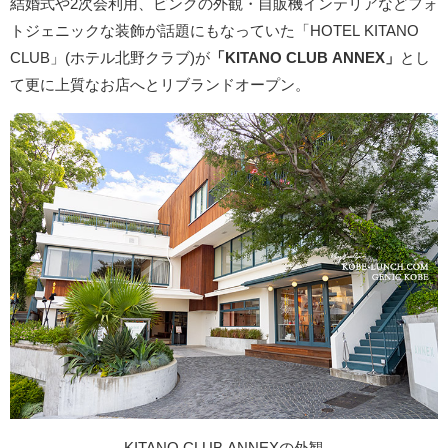
結婚式や2次会利用、ピンクの外観・自販機インテリアなどフォ
トジェニックな装飾が話題にもなっていた「HOTEL KITANO
CLUB」(ホテル北野クラブ)が
「KITANO CLUB ANNEX」
とし
て更に上質なお店へとリブランドオープン。
KITANO CLUB ANNEXの外観