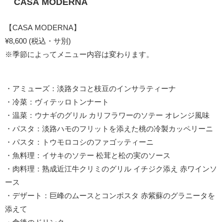
CASA MODERNA
【CASA MODERNA】
¥8,600 (税込・サ別)
※季節によってメニュー内容は変わります。
・アミューズ：淡路タコと枝豆のインサラティーナ
・冷菜：ヴィテッロトンナート
・温菜：ウナギのグリル カリフラワーのソテー オレンジ風味
・パスタ：淡路ハモのフリットを添えた桃の冷製カッペリーニ
・パスタ：トウモロコシのファゴッティーニ
・魚料理：イサキのソテー 松茸と松の実のソース
・肉料理：熟成近江牛クリミのグリル イチジク添え 赤ワインソ
ース
・デザート：巨峰のムースとコンポスタ 赤紫蘇のグラニータを
添えて