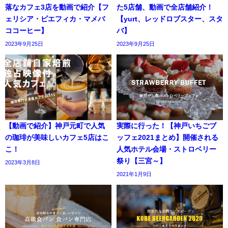
落なカフェ3店を動画で紹介【フ
た5店舗、動画で全店舗紹介！
ェリシア・ピエフィカ・マメバ
【yurt、レッドロブスター、スタ
ココーヒー】
バ】
2023年9月25日
2023年9月25日
【動画で紹介】神戸元町で人気
実際に行った！【神戸いちごブ
の珈琲が美味しいカフェ5店はこ
ッフェ2021まとめ】開催される
こ！
人気ホテル会場・ストロベリー
祭り【三宮～】
2023年3月8日
2021年1月9日