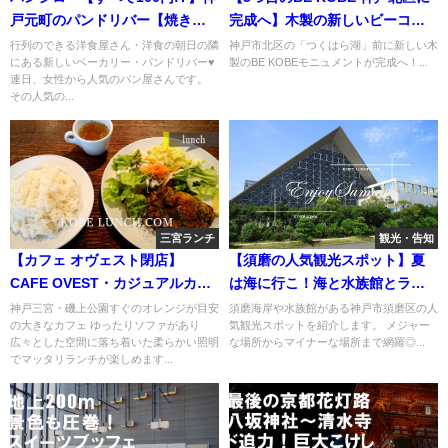
戸元町のパンドリバー【焼きた
完成へ】木製の新しいビーコウ
てパンもっと手軽に】
ベ【神出山田自転車道】
行列のできる洋食屋さん・洋食の朝日の隣
神戸市北区の「つくはら湖」前に新しい木
にある新しいベーカリー・パンドリバー♥
製のBE KOBEモニュメントが完成へ！...
連日、女性から人気のパン屋さんです。
その人気の...
三宮ランチ
観光・告知
【カフェ オヴェスト閉店】
【須磨の人気観光スポット】夏
CAFE OVEST・カジュアルカフ
は海に行こ！海と水族館とラン
ェ【磯上公園】
チ巡り【神戸】
神戸三宮・磯上公園すぐのオレンジが目安
須磨海岸や水族館がある神戸市須磨区の人
の大きなカフェ ゆったりソファがあり
気観光スポットを紹介します。 メジャー
広々とした空間に落ち着いた柔らかい照明
な場所からマイナーな場所まで網羅◎...
でマッタリランチが楽しめます...