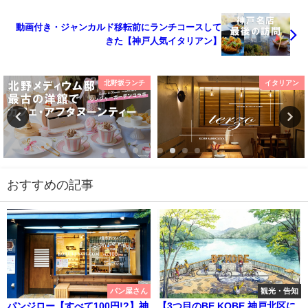
動画付き・ジャンカルド移転前にランチコースして
きた【神戸人気イタリアン】
イタリアン
三宮グルメ
おすすめの記事
パン屋さん
観光・告知
パンジロー【すべて100円!?】神
【3つ目のBE KOBE 神戸北区に