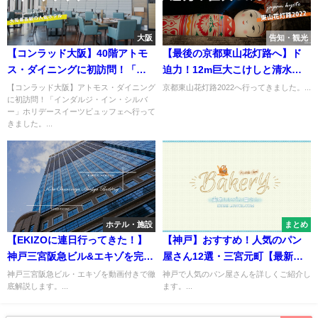
大阪
告知・観光
【コンラッド大阪】40階アトモ
【最後の京都東山花灯路へ】ド
ス・ダイニングに初訪問！「イ
迫力！12m巨大こけしと清水寺
ンダルジ・イン・シルバー」ホ
【八坂神社から】
【コンラッド大阪】アトモス・ダイニング
京都東山花灯路2022へ行ってきました。...
に初訪問！「インダルジ・イン・シルバ
リデースイーツビュッフェ
ー」ホリデースイーツビュッフェへ行って
きました。...
ホテル・施設
まとめ
【EKIZOに連日行ってきた！】
【神戸】おすすめ！人気のパン
神戸三宮阪急ビル&エキゾを完全
屋さん12選・三宮元町【最新
解説【飲食店テナント一覧】
2021】
神戸三宮阪急ビル・エキゾを動画付きで徹
神戸で人気のパン屋さんを詳しくご紹介し
底解説します。...
ます。...