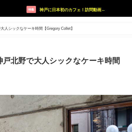
神戸に日本初のカフェ！訪問動画←
特集
ックなケーキ時間【Gregory Collet】
神戸北野で大人シックなケーキ時間