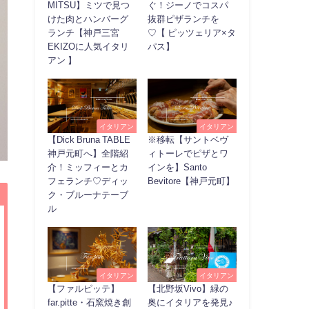
MITSU】ミツで見つ
ぐ！ジーノでコスパ
けた肉とハンバーグ
抜群ピザランチを
ランチ【神戸三宮
♡【 ピッツェリア×タ
EKIZOに人気イタリ
パス】
アン 】
イタリアン
イタリアン
【Dick Bruna TABLE
※移転【サントベヴ
神戸元町へ】全階紹
ィトーレでピザとワ
介！ミッフィーとカ
インを】Santo
フェランチ♡ディッ
Bevitore【神戸元町】
ク・ブルーナテーブ
ル
イタリアン
イタリアン
【ファルピッテ】
【北野坂Vivo】緑の
far.pitte・石窯焼き創
奥にイタリアを発見♪