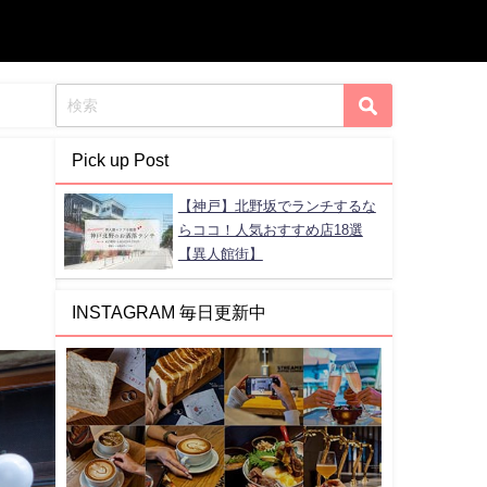
Pick up Post
【神戸】北野坂でランチするな
らココ！人気おすすめ店18選
【異人館街】
INSTAGRAM 毎日更新中