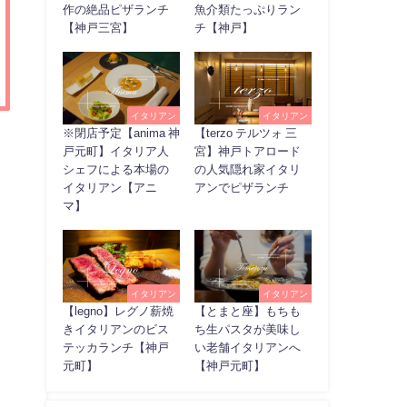
作の絶品ピザランチ
魚介類たっぷりラン
【神戸三宮】
チ【神戸】
イタリアン
イタリアン
※閉店予定【anima 神
【terzo テルツォ 三
戸元町】イタリア人
宮】神戸トアロード
シェフによる本場の
の人気隠れ家イタリ
イタリアン【アニ
アンでピザランチ
マ】
イタリアン
イタリアン
【legno】レグノ薪焼
【とまと座】もちも
きイタリアンのビス
ち生パスタが美味し
テッカランチ【神戸
い老舗イタリアンへ
元町】
【神戸元町】