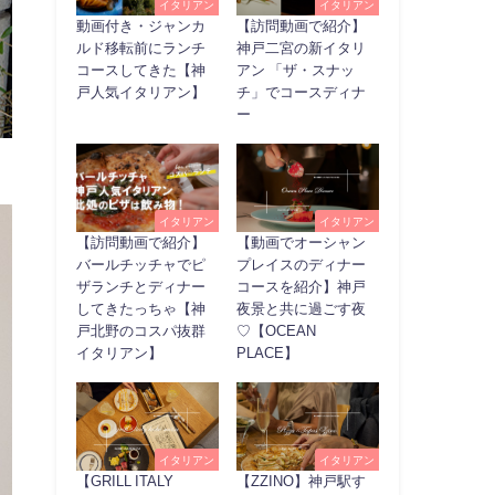
イタリアン
イタリアン
動画付き・ジャンカ
【訪問動画で紹介】
ルド移転前にランチ
神戸二宮の新イタリ
コースしてきた【神
アン 「ザ・スナッ
戸人気イタリアン】
チ」でコースディナ
ー
イタリアン
イタリアン
【訪問動画で紹介】
【動画でオーシャン
バールチッチャでピ
プレイスのディナー
ザランチとディナー
コースを紹介】神戸
してきたっちゃ【神
夜景と共に過ごす夜
戸北野のコスパ抜群
♡【OCEAN
イタリアン】
PLACE】
イタリアン
イタリアン
【GRILL ITALY
【ZZINO】神戸駅す