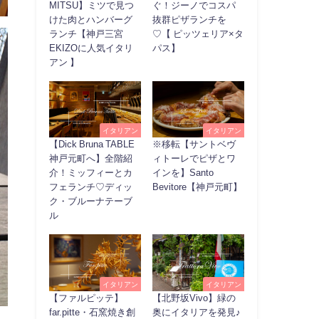
MITSU】ミツで見つ
ぐ！ジーノでコスパ
けた肉とハンバーグ
抜群ピザランチを
ランチ【神戸三宮
♡【 ピッツェリア×タ
EKIZOに人気イタリ
パス】
アン 】
イタリアン
イタリアン
【Dick Bruna TABLE
※移転【サントベヴ
神戸元町へ】全階紹
ィトーレでピザとワ
介！ミッフィーとカ
インを】Santo
フェランチ♡ディッ
Bevitore【神戸元町】
ク・ブルーナテーブ
ル
イタリアン
イタリアン
【ファルピッテ】
【北野坂Vivo】緑の
far.pitte・石窯焼き創
奥にイタリアを発見♪