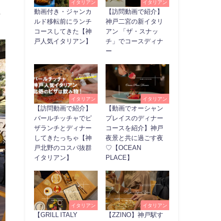
イタリアン
イタリアン
ま
動画付き・ジャンカ
【訪問動画で紹介】
ルド移転前にランチ
神戸二宮の新イタリ
コースしてきた【神
アン 「ザ・スナッ
戸人気イタリアン】
チ」でコースディナ
ー
イタリアン
イタリアン
【訪問動画で紹介】
【動画でオーシャン
バールチッチャでピ
プレイスのディナー
ザランチとディナー
コースを紹介】神戸
してきたっちゃ【神
夜景と共に過ごす夜
戸北野のコスパ抜群
♡【OCEAN
イタリアン】
PLACE】
イタリアン
イタリアン
【GRILL ITALY
【ZZINO】神戸駅す