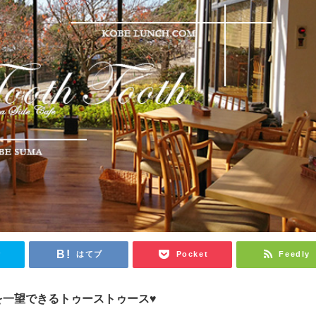
r
はてブ
Pocket
Feedly
を一望できるトゥーストゥース
♥