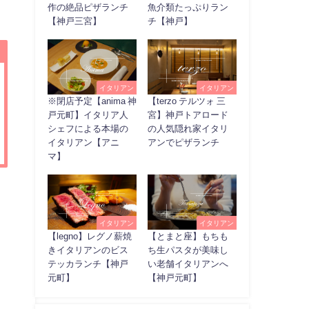
。
作の絶品ピザランチ
魚介類たっぷりラン
【神戸三宮】
チ【神戸】
イタリアン
イタリアン
※閉店予定【anima 神
【terzo テルツォ 三
戸元町】イタリア人
宮】神戸トアロード
シェフによる本場の
の人気隠れ家イタリ
イタリアン【アニ
アンでピザランチ
マ】
イタリアン
イタリアン
【legno】レグノ薪焼
【とまと座】もちも
きイタリアンのビス
ち生パスタが美味し
テッカランチ【神戸
い老舗イタリアンへ
元町】
【神戸元町】