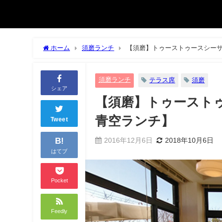
ホーム
須磨ランチ
【須磨】トゥーストゥースシー
須磨ランチ
テラス席
須磨
シェア
【須磨】トゥースト
青空ランチ】
Tweet
B!
2016年12月6日
2018年10月6日
はてブ
Pocket
Feedly