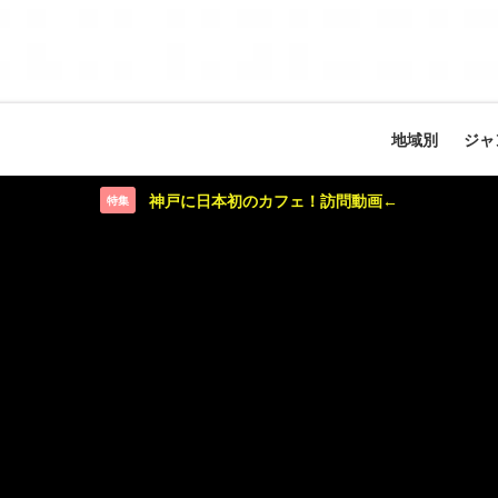
地域別
ジャ
神戸に日本初のカフェ！訪問動画←
特集