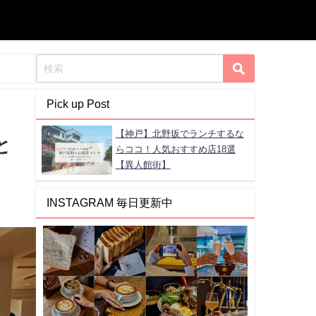
Pick up Post
【神戸】北野坂でランチするな
と
らココ！人気おすすめ店18選
【異人館街】
INSTAGRAM 毎日更新中