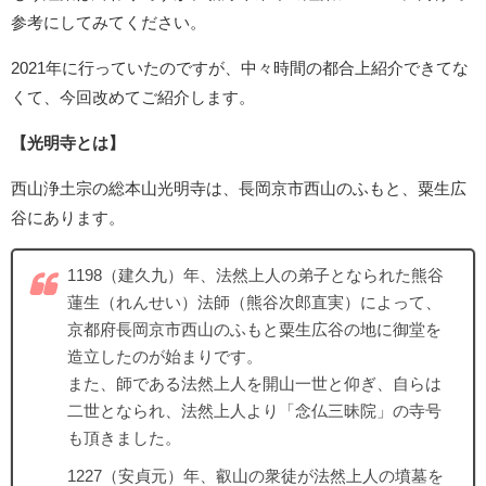
参考にしてみてください。
2021年に行っていたのですが、中々時間の都合上紹介できてな
くて、今回改めてご紹介します。
【光明寺とは】
西山浄土宗の総本山光明寺は、長岡京市西山のふもと、粟生広
谷にあります。
1198（建久九）年、法然上人の弟子となられた熊谷
蓮生（れんせい）法師（熊谷次郎直実）によって、
京都府長岡京市西山のふもと粟生広谷の地に御堂を
造立したのが始まりです。
また、師である法然上人を開山一世と仰ぎ、自らは
二世となられ、法然上人より「念仏三昧院」の寺号
も頂きました。
1227（安貞元）年、叡山の衆徒が法然上人の墳墓を