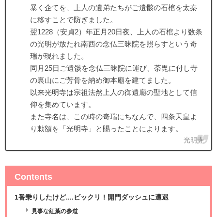
暴く企てを、上人の遺弟たちがご遺骸の石棺を太秦
に移すことで防ぎました。
翌1228（安貞2）年正月20日夜、上人の石棺より数条
の光明が放たれ南西の念仏三昧院を照らすという奇
瑞が現れました。
同月25日ご遺骸を念仏三昧院に運び、荼毘に付し寺
の裏山にご芳骨を納め御本廟を建てました。
以来光明寺は宗祖法然上人の御遺廟の聖地として信
仰を集めています。
また寺名は、この時の奇瑞にちなんで、四条天皇よ
り勅額を「光明寺」と賜ったことによります。
光明寺
Contents
1番乗りしたけど....ビックリ！開門ダッシュに遭遇
見事な紅葉の参道