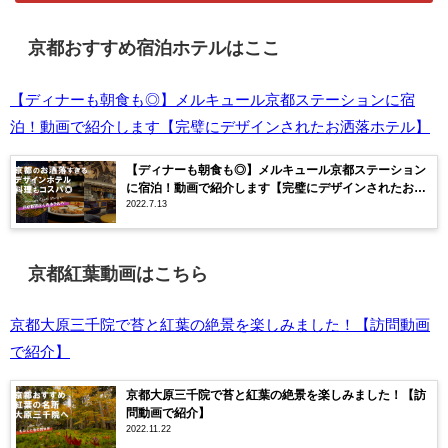
京都おすすめ宿泊ホテルはここ
【ディナーも朝食も◎】メルキュール京都ステーションに宿
泊！動画で紹介します【完璧にデザインされたお洒落ホテル】
【ディナーも朝食も◎】メルキュール京都ステーション
に宿泊！動画で紹介します【完璧にデザインされたお洒
2022.7.13
落ホテル】
京都紅葉動画はこちら
京都大原三千院で苔と紅葉の絶景を楽しみました！【訪問動画
で紹介】
京都大原三千院で苔と紅葉の絶景を楽しみました！【訪
問動画で紹介】
2022.11.22