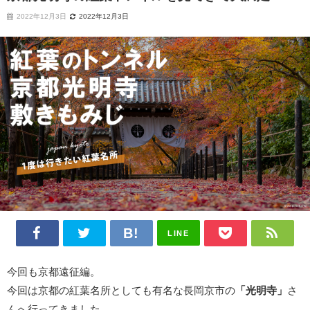
2022年12月3日
2022年12月3日
LINE
今回も京都遠征編。
今回は京都の紅葉名所としても有名な長岡京市の
「光明寺」
さ
んへ行ってきました。