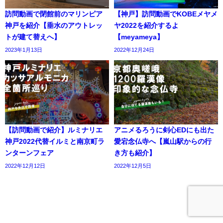
訪問動画で閉館前のマリンピア
【神戸】訪問動画でKOBEメヤメ
神戸を紹介【垂水のアウトレッ
ヤ2022を紹介するよ
トが建て替えへ】
【meyameya】
2023年1月13日
2022年12月24日
【訪問動画で紹介】ルミナリエ
アニメるろうに剣心EDにも出た
神戸2022代替イルミと南京町ラ
愛宕念仏寺へ【嵐山駅からの行
ンターンフェア
き方も紹介】
2022年12月12日
2022年12月5日