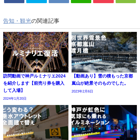
告知・観光
の関連記事
訪問動画で神戸ルミナリエ2024
【動画あり】雪の積もった京都
を紹介します【前売り券を購入
嵐山が絶景そのものでした。
して入場】
2023年2月6日
2024年1月20日