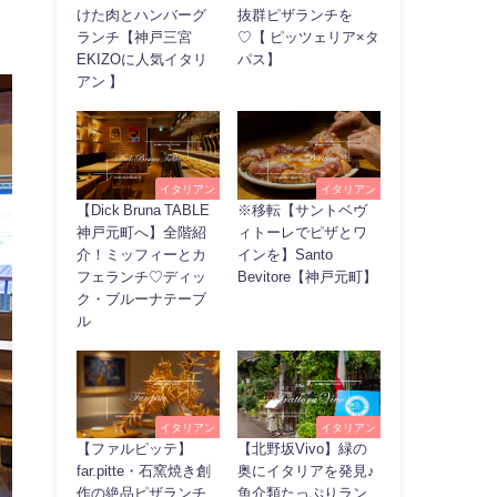
けた肉とハンバーグ
抜群ピザランチを
ランチ【神戸三宮
♡【 ピッツェリア×タ
EKIZOに人気イタリ
パス】
アン 】
イタリアン
イタリアン
【Dick Bruna TABLE
※移転【サントベヴ
神戸元町へ】全階紹
ィトーレでピザとワ
介！ミッフィーとカ
インを】Santo
フェランチ♡ディッ
Bevitore【神戸元町】
ク・ブルーナテーブ
ル
イタリアン
イタリアン
【ファルピッテ】
【北野坂Vivo】緑の
far.pitte・石窯焼き創
奥にイタリアを発見♪
作の絶品ピザランチ
魚介類たっぷりラン