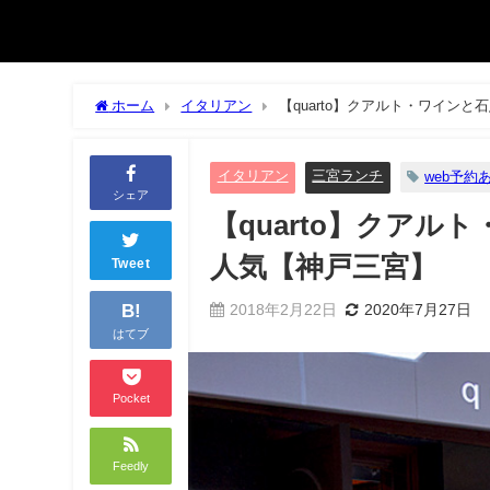
ホーム
イタリアン
【quarto】クアルト・ワイン
イタリアン
三宮ランチ
web予約
シェア
【quarto】クア
人気【神戸三宮】
Tweet
B!
2018年2月22日
2020年7月27日
はてブ
Pocket
Feedly