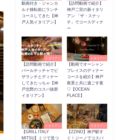
動画付き・ジャンカ
【訪問動画で紹介】
ルド移転前にランチ
神戸二宮の新イタリ
コースしてきた【神
アン 「ザ・スナッ
戸人気イタリアン】
チ」でコースディナ
ー
イタリアン
イタリアン
【訪問動画で紹介】
【動画でオーシャン
バールチッチャでピ
プレイスのディナー
ザランチとディナー
コースを紹介】神戸
してきたっちゃ【神
夜景と共に過ごす夜
戸北野のコスパ抜群
♡【OCEAN
イタリアン】
PLACE】
イタリアン
イタリアン
【GRILL ITALY
【ZZINO】神戸駅す
MITSU】ミツで見つ
ぐ！ジーノでコスパ