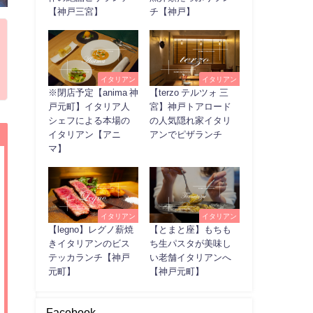
【神戸三宮】
チ【神戸】
イタリアン
イタリアン
※閉店予定【anima 神
【terzo テルツォ 三
戸元町】イタリア人
宮】神戸トアロード
シェフによる本場の
の人気隠れ家イタリ
イタリアン【アニ
アンでピザランチ
マ】
イタリアン
イタリアン
【legno】レグノ薪焼
【とまと座】もちも
きイタリアンのビス
ち生パスタが美味し
テッカランチ【神戸
い老舗イタリアンへ
元町】
【神戸元町】
Facebook