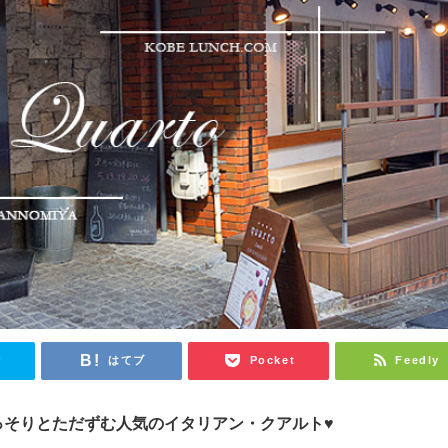
r
はてブ
Pocket
Feedly
っそりとただずむ人気のイタリアン・クアルト
♥