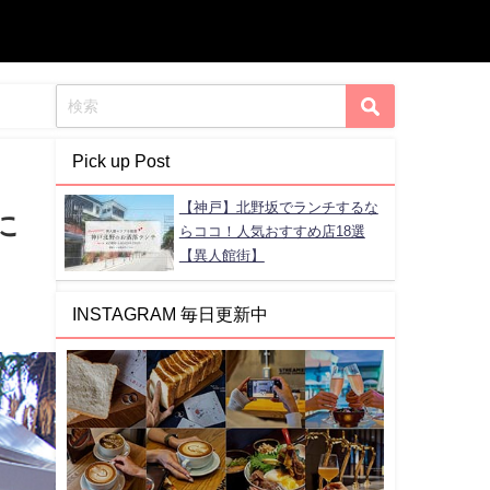
Pick up Post
【神戸】北野坂でランチするな
に
らココ！人気おすすめ店18選
【異人館街】
INSTAGRAM 毎日更新中