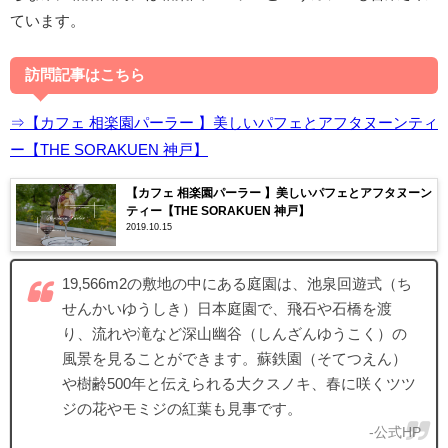
ています。
訪問記事はこちら
⇒【カフェ 相楽園パーラー 】美しいパフェとアフタヌーンティ
ー【THE SORAKUEN 神戸】
【カフェ 相楽園パーラー 】美しいパフェとアフタヌーン
ティー【THE SORAKUEN 神戸】
2019.10.15
19,566m2の敷地の中にある庭園は、池泉回遊式（ち
せんかいゆうしき）日本庭園で、飛石や石橋を渡
り、流れや滝など深山幽谷（しんざんゆうこく）の
風景を見ることができます。蘇鉄園（そてつえん）
や樹齢500年と伝えられる大クスノキ、春に咲くツツ
ジの花やモミジの紅葉も見事です。
-公式HP