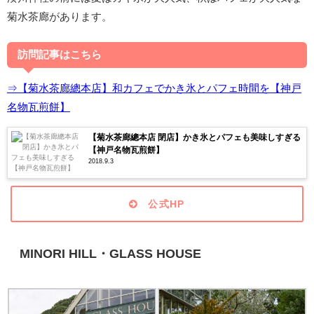
菊水茶廊があります。
訪問記事はこちら
⇒【菊水茶廊總本店】和カフェでかき氷とパフェ時間を【神戸
名物瓦煎餅】
【菊水茶廊總本店 閉店】かき氷とパフェも美味しすぎる
【神戸名物瓦煎餅】
2018.9.3
公式HP
MINORI HILL・GLASS HOUSE