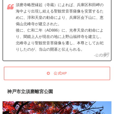
須磨寺略歴縁起（寺蔵）によれば、兵庫区和田岬の
海中より出現し給える聖観世音菩薩像を安置するた
めに、淳和天皇の勅命により、兵庫区会下山に、恵
偈山北峰寺が建立された。
後に、仁和二年（AD886）に、光孝天皇の勅命によ
り、聞鏡上人が現在の地に上野山福祥寺を建立し、
北峰寺より聖観世音菩薩像を遷し、本尊としてお祀
りしたのが、当山の開基と伝えられる。
-公式HP
公式HP
神戸市立須磨離宮公園