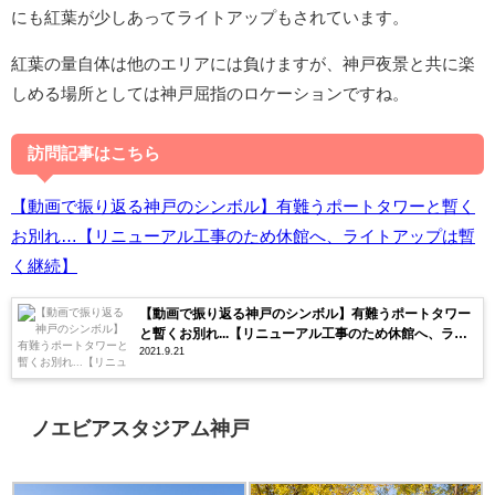
にも紅葉が少しあってライトアップもされています。
紅葉の量自体は他のエリアには負けますが、神戸夜景と共に楽
しめる場所としては神戸屈指のロケーションですね。
訪問記事はこちら
【動画で振り返る神戸のシンボル】有難うポートタワーと暫く
お別れ…【リニューアル工事のため休館へ、ライトアップは暫
く継続】
【動画で振り返る神戸のシンボル】有難うポートタワー
と暫くお別れ...【リニューアル工事のため休館へ、ライ
2021.9.21
トアップは暫く継続】
ノエビアスタジアム神戸