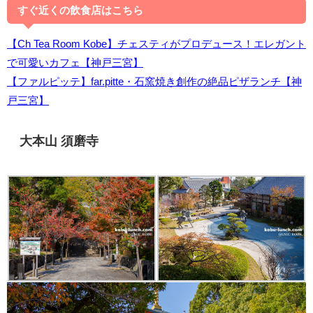
すぐ近くの飲食店はこちら
【Ch Tea Room Kobe】チェスティがプロデュース！エレガント
で可愛いカフェ【神戸三宮】
【ファルピッテ】far.pitte・石窯焼き創作の絶品ピザランチ【神
戸三宮】
大本山 須磨寺