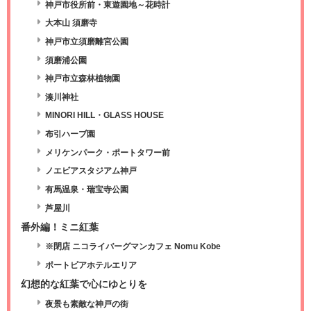
神戸市役所前・東遊園地～花時計
大本山 須磨寺
神戸市立須磨離宮公園
須磨浦公園
神戸市立森林植物園
湊川神社
MINORI HILL・GLASS HOUSE
布引ハーブ園
メリケンパーク・ポートタワー前
ノエビアスタジアム神戸
有馬温泉・瑞宝寺公園
芦屋川
番外編！ミニ紅葉
※閉店 ニコライバーグマンカフェ Nomu Kobe
ポートピアホテルエリア
幻想的な紅葉で心にゆとりを
夜景も素敵な神戸の街