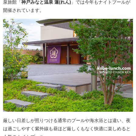
泉旅館「
神戸みなと温泉 蓮(れん)
」では今年もナイトプールが
開催されています。
厳しい日差しが照りつける通常のプールや海水浴とは違い、夜
は過ごしやすく紫外線も昼ほど厳しくもなく快適に楽しめると