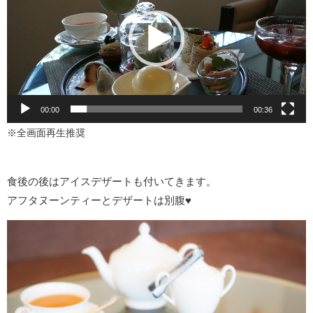
プ
レ
ー
ヤ
ー
00:00
00:36
※全画面再生推奨
食後の後はアイスデザートも付いてきます。
アフタヌーンティーとデザートは別腹♥