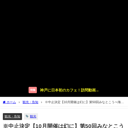
神戸に日本初のカフェ！訪問動画←
特集
ホーム
観光・告知
※中止決定【10月開催は幻に】第50回みなとこうべ海上
花火大会【神戸港メリケンパーク】
観光・告知
観光
※中止決定【10月開催は幻に】第50回みなとこう