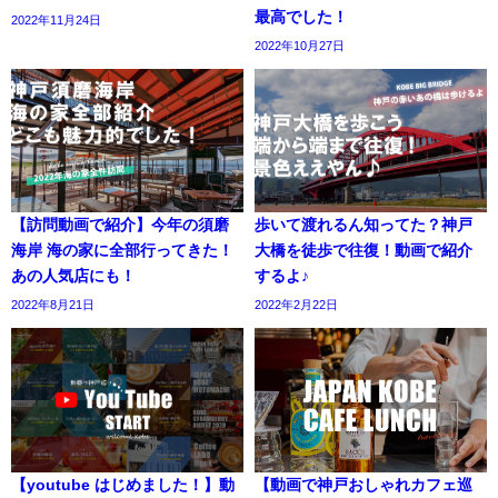
最高でした！
2022年11月24日
2022年10月27日
【訪問動画で紹介】今年の須磨
歩いて渡れるん知ってた？神戸
海岸 海の家に全部行ってきた！
大橋を徒歩で往復！動画で紹介
あの人気店にも！
するよ♪
2022年8月21日
2022年2月22日
【youtube はじめました！】動
【動画で神戸おしゃれカフェ巡