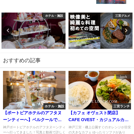
ホテル・施設
三宮グルメ
おすすめの記事
ホテル・施設
三宮ランチ
【ポートピアホテルのアフタヌ
【カフェ オヴェスト閉店】
ーンティーへ】ベルクールで水
CAFE OVEST・カジュアルカフ
の音色とカフェと【神戸】
ェ【磯上公園】
神戸ポートピアホテルのアフタヌーンティ
神戸三宮・磯上公園すぐのオレンジが目安
ーへ行ってきました！写真と動画で詳しく
の大きなカフェ ゆったりソファがあり