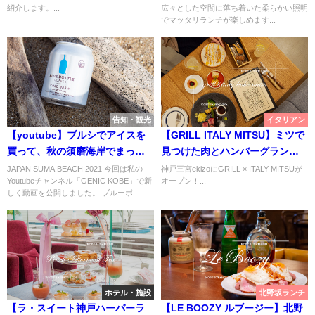
紹介します。...
広々とした空間に落ち着いた柔らかい照明
でマッタリランチが楽しめます...
告知・観光
イタリアン
【youtube】ブルシでアイスを
【GRILL ITALY MITSU】ミツで
買って、秋の須磨海岸でまった
見つけた肉とハンバーグランチ
り散歩【観光動画・マイクロツ
【神戸三宮EKIZOに人気イタリ
JAPAN SUMA BEACH 2021 今回は私の
神戸三宮ekizoにGRILL × ITALY MITSUが
Youtubeチャンネル「GENIC KOBE」で新
オープン！...
ーリズム】
アン 】
しく動画を公開しました。 ブルーボ...
ホテル・施設
北野坂ランチ
【ラ・スイート神戸ハーバーラ
【LE BOOZY ルブージー】北野