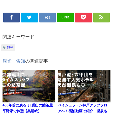
LINE
関連キーワード
観光
観光・告知
の関連記事
400年前に戻ろう♪嵐山の鮎茶屋
ベイシェラトン神戸クラブフロ
平野家で休憩【奥嵯峨】
アへ！宿泊動画で紹介、温泉も