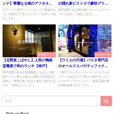
ンド】華麗なる桃のアフタヌー
の隠れ家ビストロで豪快ブラン
ンティー
チ【神戸】
ラスイート神戸ハーバーランドで開催され
神戸北野にある隠れ家ビストロ ルブージ
ている桃のアフタヌーンティーを詳しく紹
ーさんを詳しく紹介します。...
介します。...
北野坂ランチ
umieランチ
【北野坂こばやし】人気の鴨南
【ウミエの穴場】パスタ専門店
蛮蕎麦で和のランチ【神戸】
のオールドスパゲティファクト
リー【神戸煉瓦倉庫】
神戸北野にある人気蕎麦屋 こばやし 北野
～神戸でランチ～ ハーバーランドでイタ
坂のメイン通りの像ビル1階にある同店は
リアン umieモザイク近くの神戸オールド
美味しい蕎麦を食べれると連日人気のお店
スパゲティファクトリー。 最近話題の神
です。 有馬のミシュラン...
戸煉瓦倉庫ですが、オー...
Pick up Post