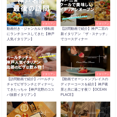
イタリアン
イタリアン
動画付き・ジャンカルド移転前
【訪問動画で紹介】神戸二宮の
にランチコースしてきた【神戸
新イタリアン 「ザ・スナッチ」
人気イタリアン】
でコースディナー
イタリアン
イタリアン
【訪問動画で紹介】バールチッ
【動画でオーシャンプレイスの
チャでピザランチとディナーし
ディナーコースを紹介】神戸夜
てきたっちゃ【神戸北野のコス
景と共に過ごす夜♡【OCEAN
パ抜群イタリアン】
PLACE】