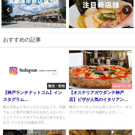
おすすめの記事
観光・告知
umieランチ
【神戸ランチドットコム】イン
【オステリアガウダンテ神戸
スタグラム
店】ピザが人気のイタリアン
START【instagram】
【ハーバーランド】
数カ月前よりサイトだけではなくて、写真
神戸ハーバランドの人気イタリアン・オス
でもっと神戸の魅力を伝えれたらな♪とい
テリアガウダンテを紹介します。...
うことでインスタグラムをはじめてみまし
た◎ インスタでは過去の写...