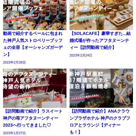
動画で紹介するベールに包まれ
【SOLACAFE】豪華すぎた...結
た神戸人気ストロベリーブッフ
婚式場が作ったアフタヌーンテ
ェの全容【オーシャンズガーデ
ィー【訪問動画で紹介】
ン】
2023年2月24日
2023年2月26日
【訪問動画で紹介】ラスイート
【訪問動画で紹介】ANAクラウ
神戸の苺アフタヌーンティー
ンプラザホテル 神戸のクラブフ
2023へ行ってきました♡
ロアとラウンジ【ディナー
も！】
2023年1月27日