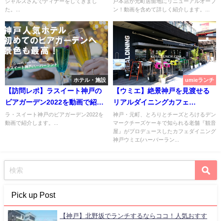
シャルズさんでディナーをしてきまし
戸本店が元町居留地にリニューアルオープ
た。...
ン！動画を含めて詳しく紹介します。...
ホテル・施設
umieランチ
【訪問レポ】ラスイート神戸の
【ウミエ】絶景神戸を見渡せる
ビアガーデン2022を動画で紹
リアルダイニングカフェ
介！【ハーバーランド】
♪【umie・モザイク】
ラ・スイート神戸のビアガーデン2022を
神戸・元町、とろりとチーズとろけるデン
動画で紹介します。...
マークチーズケーキで知られる老舗『観音
屋』がプロデュースしたカフェダイニング
神戸ウミエ(ハーバーラン...
Pick up Post
【神戸】北野坂でランチするならココ！人気おすす