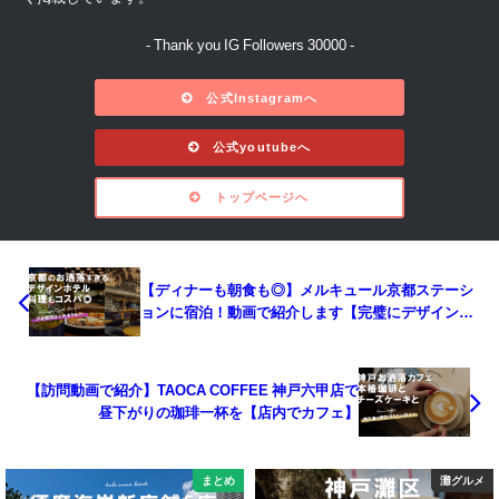
- Thank you IG Followers 30000 -
公式Instagramへ
公式youtubeへ
トップページへ
【ディナーも朝食も◎】メルキュール京都ステーシ
ョンに宿泊！動画で紹介します【完璧にデザインさ
れたお洒落ホテル】
【訪問動画で紹介】TAOCA COFFEE 神戸六甲店で
昼下がりの珈琲一杯を【店内でカフェ】
まとめ
灘グルメ
イ