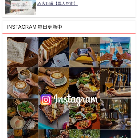
め店18選【異人館街】
INSTAGRAM 毎日更新中