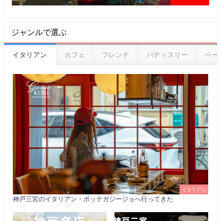
ジャンルで選ぶ
イタリアン
カフェ
フレンチ
パティスリー
ベー
イタリアン
神戸三宮のイタリアン・ボッテガジージョへ行ってきた