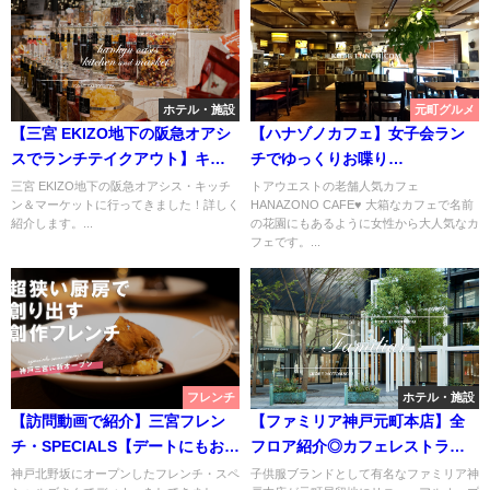
ホテル・施設
元町グルメ
【三宮 EKIZO地下の阪急オアシ
【ハナゾノカフェ】女子会ラン
スでランチテイクアウト】キッ
チでゆっくりお喋り
チン＆マーケット【神戸】
【HANAZONO CAFE神戸元町】
三宮 EKIZO地下の阪急オアシス・キッチ
トアウエストの老舗人気カフェ
ン＆マーケットに行ってきました！詳しく
HANAZONO CAFE♥ 大箱なカフェで名前
紹介します。...
の花園にもあるように女性から大人気なカ
フェです。...
フレンチ
ホテル・施設
【訪問動画で紹介】三宮フレン
【ファミリア神戸元町本店】全
チ・SPECIALS【デートにもおす
フロア紹介◎カフェレストラン
すめカウンター席】
も併設【familiar】
神戸北野坂にオープンしたフレンチ・スペ
子供服ブランドとして有名なファミリア神