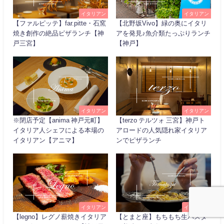
イタリアン
イタリアン
【ファルピッテ】far.pitte・石窯
【北野坂Vivo】緑の奥にイタリ
焼き創作の絶品ピザランチ【神
アを発見♪魚介類たっぷりランチ
戸三宮】
【神戸】
イタリアン
イタリアン
※閉店予定【anima 神戸元町】
【terzo テルツォ 三宮】神戸ト
イタリア人シェフによる本場の
アロードの人気隠れ家イタリア
イタリアン【アニマ】
ンでピザランチ
イタリアン
イタリアン
【legno】レグノ薪焼きイタリア
【とまと座】もちもち生パスタ