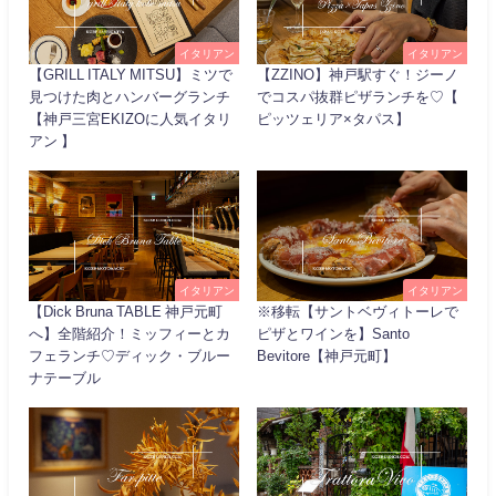
イタリアン
イタリアン
【GRILL ITALY MITSU】ミツで
【ZZINO】神戸駅すぐ！ジーノ
見つけた肉とハンバーグランチ
でコスパ抜群ピザランチを♡【
【神戸三宮EKIZOに人気イタリ
ピッツェリア×タパス】
アン 】
イタリアン
イタリアン
【Dick Bruna TABLE 神戸元町
※移転【サントベヴィトーレで
へ】全階紹介！ミッフィーとカ
ピザとワインを】Santo
フェランチ♡ディック・ブルー
Bevitore【神戸元町】
ナテーブル