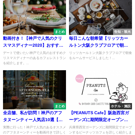
まとめ
告知・観光
動画付き！【神戸で人気のクリ
毎日こんな朝希望【リッツカー
スマスディナー2020】おすすめ
ルトン大阪クラブフロアで朝食
のホテル・レストラン【三宮元
をルームサービスしたよ♪】
デートで使いたい神戸で人気のおすすめク
リッツカールトン大阪クラブフロアで朝食
リスマスディナーのあるカフェレストラン
をルームサービスしました！...
町】
を紹介します。...
まとめ
ホテル・施設
全店舗、私が訪問！神戸のアフ
【PEANUTS Cafe】阪急西宮ガ
タヌーンティー人気店10選【最
ーデンズに期間限定オープン
新2023カフェホテル】
【ピーナッツカフェ】
実際に行った！神戸で人気のあるオススメ
兵庫県西宮ガーデンズに期間限定でオープ
のアフタヌーンティーを動画付きで詳しく
ンするピーナッツカフェを詳しく紹介しま