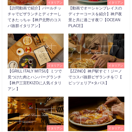
イタリアン
イタリアン
【訪問動画で紹介】バールチッ
【動画でオーシャンプレイスの
チャでピザランチとディナーし
ディナーコースを紹介】神戸夜
てきたっちゃ【神戸北野のコス
景と共に過ごす夜♡【OCEAN
パ抜群イタリアン】
PLACE】
イタリアン
イタリアン
【GRILL ITALY MITSU】ミツで
【ZZINO】神戸駅すぐ！ジーノ
見つけた肉とハンバーグランチ
でコスパ抜群ピザランチを♡【
【神戸三宮EKIZOに人気イタリ
ピッツェリア×タパス】
アン 】
イタリアン
イタリアン