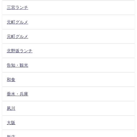
三宮ランチ
元町グルメ
元町グルメ
北野坂ランチ
告知・観光
和食
垂水・兵庫
夙川
大阪
新店