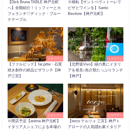
【Dick Bruna TABLE 神戸元町
※移転【サントベヴィトーレで
へ】全階紹介！ミッフィーとカ
ピザとワインを】Santo
フェランチ♡ディック・ブルー
Bevitore【神戸元町】
ナテーブル
イタリアン
イタリアン
【ファルピッテ】far.pitte・石窯
【北野坂Vivo】緑の奥にイタリ
焼き創作の絶品ピザランチ【神
アを発見♪魚介類たっぷりランチ
戸三宮】
【神戸】
イタリアン
イタリアン
※閉店予定【anima 神戸元町】
【terzo テルツォ 三宮】神戸ト
イタリア人シェフによる本場の
アロードの人気隠れ家イタリア