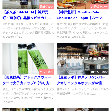
元町グルメ
北野坂ランチ
【茶來茶 SARACHA】神戸元
【神戸北野】Mouffle Cafe
町・南京町に黒糖タピオカミル
Chouette de Lapin【ムーフル
クティー専門店【サラチャ】
が人気のカフェ】
※2020年3月下旬、イオンモール姫路リバ
神戸北野異人館エリアすぐの山本通りにあ
ーシティーに2号店がオープン予定。 サラ
るムーフル カフェ シュエット ラパン 神
チャ・タピオカドリンクが南京町で楽しめ
戸北野発(ラパンさん考案)のスイーツ・ム
る 2019年4月1...
ーフルが楽しめるお店...
グルメ雑学
ホテル・施設
【美肌効果】デトックスウォー
【最速レポ】神戸メリケンパー
ターで女子力アップ♥【作り方や
クオリエンタルホテルが62室の
保存方法】
リニューアル！
最近、メディアやSNS、特にインスタグラ
神戸メリケンパークオリエンタルホテルの
ムでも人気のデトックスウォーター♥ ハリ
高層階がリニューアルしました。...
ウッドスターのミランダ・カーや海外セレ
ブも愛用...