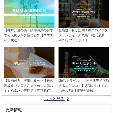
【神戸】夏の街・須磨海岸のおす
全店舗、私が訪問！神戸のアフタ
すめ人気ランチ店まとめ【スマス
ヌーンティー人気店10選【最新
イ・駅近】
2023カフェホテル】
【動画付き！実際に食べた神戸の
GoToトラベル！【神戸観光で宿泊
高級食パン屋さんまとめ】人気お
するならココ！】人気のおすすめ
すすめ食パン専門店【三宮元町】
ホテル7選【夜景が綺麗】
もっと見る
更新情報