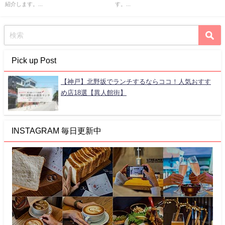
紹介します。...
す。...
Pick up Post
【神戸】北野坂でランチするならココ！人気おすす
め店18選【異人館街】
INSTAGRAM 毎日更新中