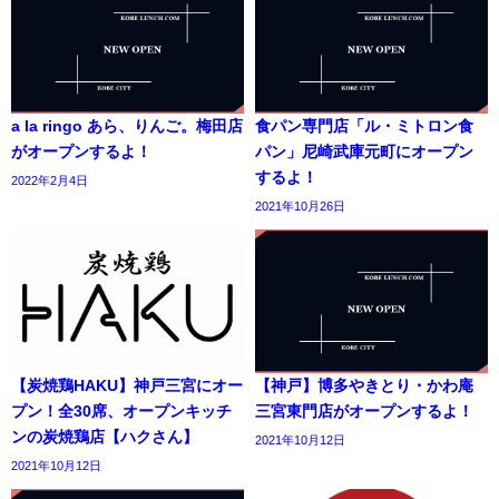
a la ringo あら、りんご。梅田店
食パン専門店「ル・ミトロン食
がオープンするよ！
パン」尼崎武庫元町にオープン
するよ！
2022年2月4日
2021年10月26日
【炭焼鶏HAKU】神戸三宮にオー
【神戸】博多やきとり・かわ庵
プン！全30席、オープンキッチ
三宮東門店がオープンするよ！
ンの炭焼鶏店【ハクさん】
2021年10月12日
2021年10月12日