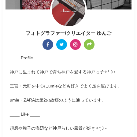
フォトグラファー/クリエイター ゆんご
____ Profile ____
神戸に生まれて神戸で育ち神戸を愛する神戸っ子✧*̣̩☽⋆
三宮・元町を中心にumieなども好きでよく足を運びます。
umie・ZARAは第2の故郷のように通っています。
____ Like ____
須磨や舞子の海辺など神戸らしい風景が好き✧*̣̩☽⋆