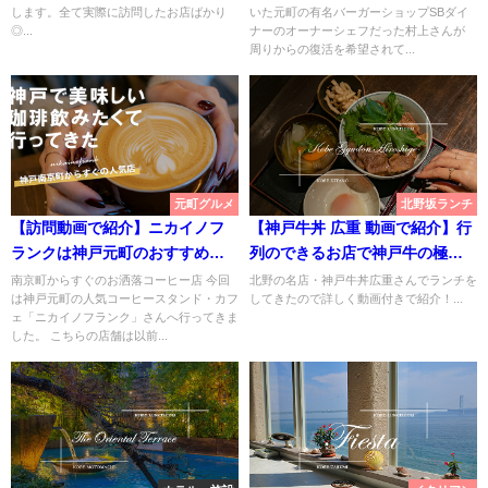
します。全て実際に訪問したお店ばかり
いた元町の有名バーガーショップSBダイ
◎...
ナーのオーナーシェフだった村上さんが
周りからの復活を希望されて...
元町グルメ
北野坂ランチ
【訪問動画で紹介】ニカイノフ
【神戸牛丼 広重 動画で紹介】行
ランクは神戸元町のおすすめ珈
列のできるお店で神戸牛の極上
琲カフェ
牛丼ランチを♡【北野三宮】
南京町からすぐのお洒落コーヒー店 今回
北野の名店・神戸牛丼広重さんでランチを
は神戸元町の人気コーヒースタンド・カフ
してきたので詳しく動画付きで紹介！...
ェ「ニカイノフランク」さんへ行ってきま
した。 こちらの店舗は以前...