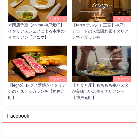
イタリアン
イタリアン
※閉店予定【anima 神戸元町】
【terzo テルツォ 三宮】神戸ト
イタリア人シェフによる本場の
アロードの人気隠れ家イタリア
イタリアン【アニマ】
ンでピザランチ
イタリアン
イタリアン
【legno】レグノ薪焼きイタリア
【とまと座】もちもち生パスタ
ンのビステッカランチ【神戸元
が美味しい老舗イタリアンへ
町】
【神戸元町】
Facebook