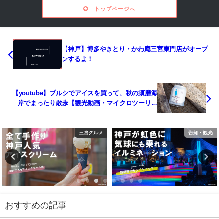
トップページへ
【神戸】博多やきとり・かわ庵三宮東門店がオープ
ンするよ！
【youtube】ブルシでアイスを買って、秋の須磨海
岸でまったり散歩【観光動画・マイクロツーリズ
ム】
三宮グルメ
告知・観光
おすすめの記事