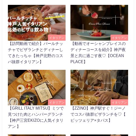
イタリアン
イタリアン
【訪問動画で紹介】バールチッ
【動画でオーシャンプレイスの
チャでピザランチとディナーし
ディナーコースを紹介】神戸夜
てきたっちゃ【神戸北野のコス
景と共に過ごす夜♡【OCEAN
パ抜群イタリアン】
PLACE】
イタリアン
イタリアン
【GRILL ITALY MITSU】ミツで
【ZZINO】神戸駅すぐ！ジーノ
見つけた肉とハンバーグランチ
でコスパ抜群ピザランチを♡【
【神戸三宮EKIZOに人気イタリ
ピッツェリア×タパス】
アン 】