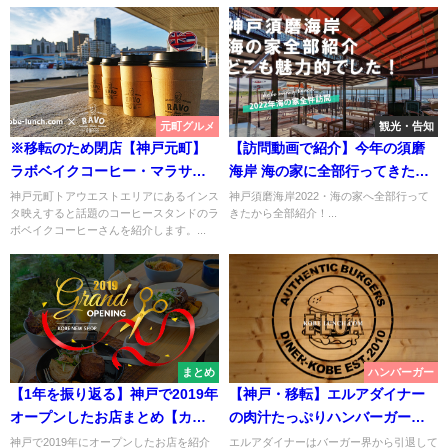
元町グルメ
観光・告知
※移転のため閉店【神戸元町】
【訪問動画で紹介】今年の須磨
ラボベイクコーヒー・マラサダ
海岸 海の家に全部行ってきた！
がインスタで大人気【三宮】
あの人気店にも！
神戸元町トアウエストエリアにあるインス
神戸須磨海岸2022・海の家へ全部行って
タ映えすると話題のコーヒースタンドのラ
きたから全部紹介！...
ボベイクコーヒーさんを紹介します。...
まとめ
ハンバーガー
【1年を振り返る】神戸で2019年
【神戸・移転】エルアダイナー
オープンしたお店まとめ【カフ
の肉汁たっぷりハンバーガー愛
ェ・イタリアン】
【ELUA DINER】
神戸で2019年にオープンしたお店を紹介
エルアダイナーはバーガー界から引退して