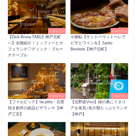
イタリアン
イタリアン
【Dick Bruna TABLE 神戸元町
※移転【サントベヴィトーレで
へ】全階紹介！ミッフィーとカ
ピザとワインを】Santo
フェランチ♡ディック・ブルー
Bevitore【神戸元町】
ナテーブル
イタリアン
イタリアン
【ファルピッテ】far.pitte・石窯
【北野坂Vivo】緑の奥にイタリ
焼き創作の絶品ピザランチ【神
アを発見♪魚介類たっぷりランチ
戸三宮】
【神戸】