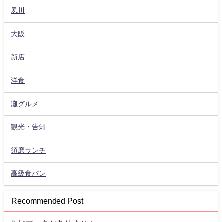
夙川
大阪
新店
洋食
灘グルメ
観光・告知
須磨ランチ
高級食パン
Recommended Post