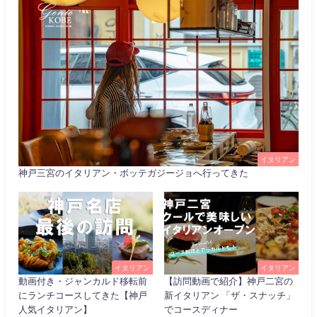
イタリアン
神戸三宮のイタリアン・ボッテガジージョへ行ってきた
イタリアン
イタリアン
動画付き・ジャンカルド移転前
【訪問動画で紹介】神戸二宮の
にランチコースしてきた【神戸
新イタリアン 「ザ・スナッチ」
人気イタリアン】
でコースディナー