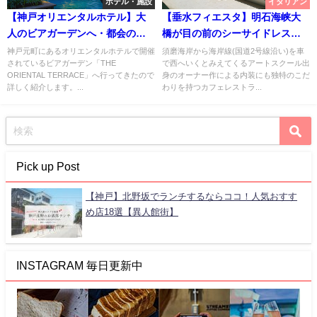
ホテル・施設
イタリアン
【神戸オリエンタルホテル】大
【垂水フィエスタ】明石海峡大
人のビアガーデンへ・都会のオ
橋が目の前のシーサイドレスト
アシス【元町・旧居留地】
ランFIESTA【神戸】
神戸元町にあるオリエンタルホテルで開催
須磨海岸から海岸線(国道2号線沿い)を車
されているビアガーデン「THE
で西へいくとみえてくるアートスクール出
ORIENTAL TERRACE」へ行ってきたので
身のオーナー作による内装にも独特のこだ
詳しく紹介します。...
わりを持つカフェレストラ...
Pick up Post
【神戸】北野坂でランチするならココ！人気おすす
め店18選【異人館街】
INSTAGRAM 毎日更新中