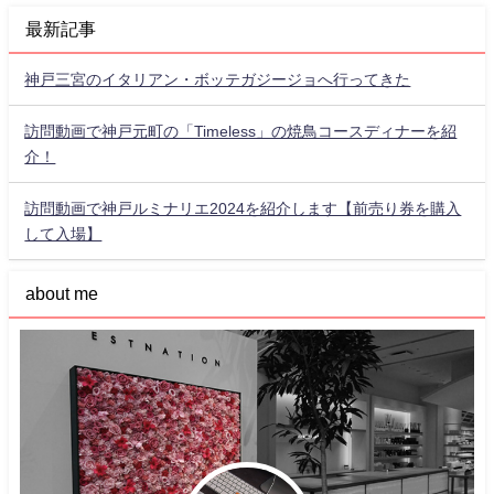
最新記事
神戸三宮のイタリアン・ボッテガジージョへ行ってきた
訪問動画で神戸元町の「Timeless」の焼鳥コースディナーを紹
介！
訪問動画で神戸ルミナリエ2024を紹介します【前売り券を購入
して入場】
about me