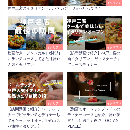
イタリアン
神戸三宮のイタリアン・ボッテガジージョへ行ってきた
イタリアン
イタリアン
動画付き・ジャンカルド移転前
【訪問動画で紹介】神戸二宮の
にランチコースしてきた【神戸
新イタリアン 「ザ・スナッチ」
人気イタリアン】
でコースディナー
イタリアン
イタリアン
【訪問動画で紹介】バールチッ
【動画でオーシャンプレイスの
チャでピザランチとディナーし
ディナーコースを紹介】神戸夜
てきたっちゃ【神戸北野のコス
景と共に過ごす夜♡【OCEAN
パ抜群イタリアン】
PLACE】