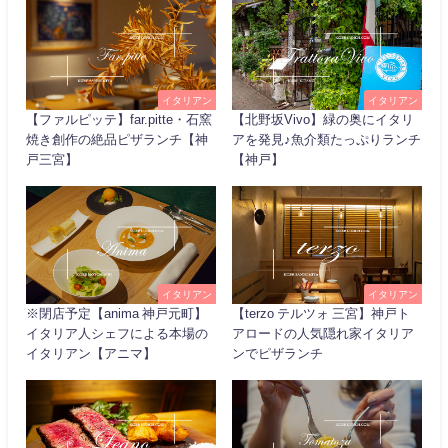
イタリアン
イタリアン
【ファルピッテ】far.pitte・石窯
【北野坂Vivo】緑の奥にイタリ
焼き創作の絶品ピザランチ【神
アを発見♪魚介類たっぷりランチ
戸三宮】
【神戸】
イタリアン
イタリアン
※閉店予定【anima 神戸元町】
【terzo テルツォ 三宮】神戸ト
イタリア人シェフによる本場の
アロードの人気隠れ家イタリア
イタリアン【アニマ】
ンでピザランチ