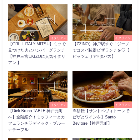
イタリアン
イタリアン
【GRILL ITALY MITSU】ミツで
【ZZINO】神戸駅すぐ！ジーノ
見つけた肉とハンバーグランチ
でコスパ抜群ピザランチを♡【
【神戸三宮EKIZOに人気イタリ
ピッツェリア×タパス】
アン 】
イタリアン
イタリアン
【Dick Bruna TABLE 神戸元町
※移転【サントベヴィトーレで
へ】全階紹介！ミッフィーとカ
ピザとワインを】Santo
フェランチ♡ディック・ブルー
Bevitore【神戸元町】
ナテーブル