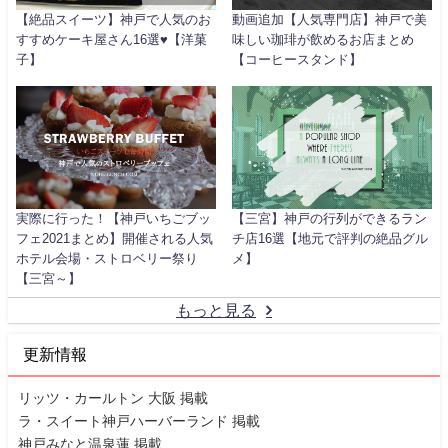
【絶品スイーツ】神戸で人気のお
動画追加【人気専門店】神戸で美
すすめケーキ屋さん16選♥【洋菓
味しい珈琲が飲めるお店まとめ
子】
【コーヒースタンド】
実際に行った！【神戸いちごブッ
【三宮】神戸の行列ができるラン
フェ2021まとめ】開催される人気
チ店16選【地元で評判の絶品グル
ホテル会場・ストロベリー祭り
メ】
【三宮～】
もっと見る
更新情報
リッツ・カールトン 大阪 掲載
ラ・スイート神戸ハーバーランド 掲載
神戸みなと温泉蓮 掲載