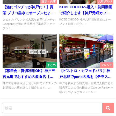
垂水・兵庫
元町グルメ
【遂にゴンチャが神戸に！】貢
KOBECHOCOへ潜入！訪問動画
茶 プリコ垂水にオープンだよ！
で紹介します【神戸元町カフ
【更に明石駅にも】
ェ】
タピオカドリンクで人気な貢茶(ゴンチャ
KOBE CHOCO 神戸元町旧居留地にオー
Gongcha)が遂に兵庫県神戸垂水区にオー
プン！動画で紹介。...
プン！...
まとめ
フレンチ
【忘年会・貸切利用OK】神戸三
【ビストロ・カフェドパリ】神
宮元町でおすすめの飲食店【大
戸北野でparisの風を【テラスで
人数◎】
フレンチランチ】
神戸で忘年会や貸し切り利用でオススメの
神戸を代表する観光地・北野異人館にある
お洒落なお店を詳しく紹介します。...
観光客に大人気のBistrot Cafe de Paris♥ 本
場パリのようなカジュアル...