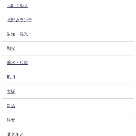
元町グルメ
北野坂ランチ
告知・観光
和食
垂水・兵庫
夙川
大阪
新店
洋食
灘グルメ