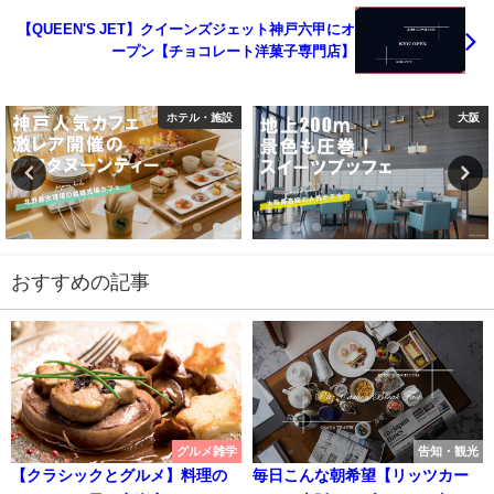
【QUEEN'S JET】クイーンズジェット神戸六甲にオ
ープン【チョコレート洋菓子専門店】
ホテル・施設
大阪
おすすめの記事
グルメ雑学
告知・観光
【クラシックとグルメ】料理の
毎日こんな朝希望【リッツカー