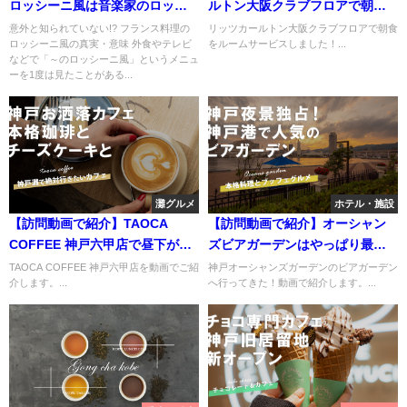
ロッシーニ風は音楽家のロッシ
ルトン大阪クラブフロアで朝食
ーニが由来【美食家】
をルームサービスしたよ♪】
意外と知られていない!? フランス料理の
リッツカールトン大阪クラブフロアで朝食
ロッシーニ風の真実・意味 外食やテレビ
をルームサービスしました！...
などで「～のロッシーニ風」というメニュ
ーを1度は見たことがある...
灘グルメ
ホテル・施設
【訪問動画で紹介】TAOCA
【訪問動画で紹介】オーシャン
COFFEE 神戸六甲店で昼下がり
ズビアガーデンはやっぱり最高
の珈琲一杯を【店内でカフェ】
だった！【2022】
TAOCA COFFEE 神戸六甲店を動画でご紹
神戸オーシャンズガーデンのビアガーデン
介します。...
へ行ってきた！動画で紹介します。...