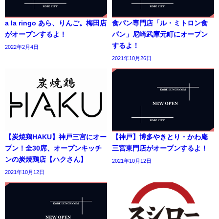
a la ringo あら、りんご。梅田店
食パン専門店「ル・ミトロン食
がオープンするよ！
パン」尼崎武庫元町にオープン
するよ！
2022年2月4日
2021年10月26日
【炭焼鶏HAKU】神戸三宮にオー
【神戸】博多やきとり・かわ庵
プン！全30席、オープンキッチ
三宮東門店がオープンするよ！
ンの炭焼鶏店【ハクさん】
2021年10月12日
2021年10月12日