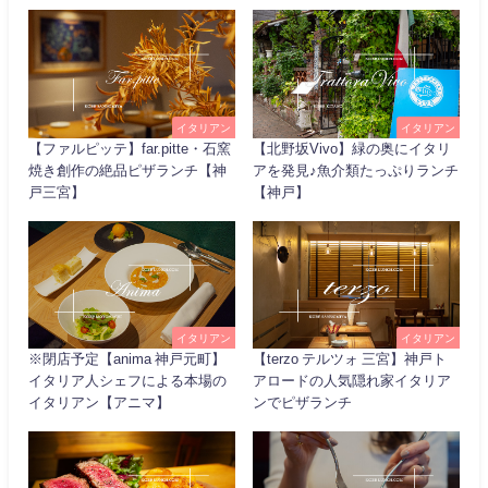
イタリアン
イタリアン
【ファルピッテ】far.pitte・石窯
【北野坂Vivo】緑の奥にイタリ
焼き創作の絶品ピザランチ【神
アを発見♪魚介類たっぷりランチ
戸三宮】
【神戸】
イタリアン
イタリアン
※閉店予定【anima 神戸元町】
【terzo テルツォ 三宮】神戸ト
イタリア人シェフによる本場の
アロードの人気隠れ家イタリア
イタリアン【アニマ】
ンでピザランチ