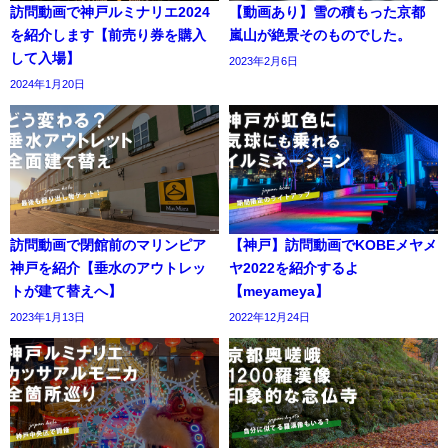
訪問動画で神戸ルミナリエ2024
【動画あり】雪の積もった京都
を紹介します【前売り券を購入
嵐山が絶景そのものでした。
して入場】
2023年2月6日
2024年1月20日
訪問動画で閉館前のマリンピア
【神戸】訪問動画でKOBEメヤメ
神戸を紹介【垂水のアウトレッ
ヤ2022を紹介するよ
トが建て替えへ】
【meyameya】
2023年1月13日
2022年12月24日