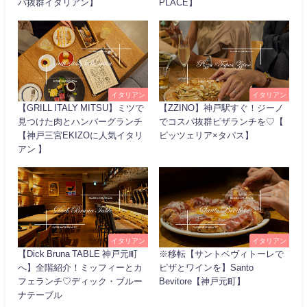
パ抜群イタリアン】
PLACE】
イタリアン
イタリアン
【GRILL ITALY MITSU】ミツで
【ZZINO】神戸駅すぐ！ジーノ
見つけた肉とハンバーグランチ
でコスパ抜群ピザランチを♡【
【神戸三宮EKIZOに人気イタリ
ピッツェリア×タパス】
アン 】
イタリアン
イタリアン
【Dick Bruna TABLE 神戸元町
※移転【サントベヴィトーレで
へ】全階紹介！ミッフィーとカ
ピザとワインを】Santo
フェランチ♡ディック・ブルー
Bevitore【神戸元町】
ナテーブル