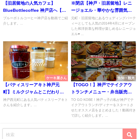
【旧居留地の人気カフェ】
※閉店【神戸・旧居留地】レニ
BlueBottlecoffee 神戸店へ【訪
ージョエル・華やかな雰囲気で
問動画で紹介】
フレンチランチ【RENNIE
ブルーボトルコーヒー神戸店を動画でご紹
元町・旧居留地にあるウェディングパーテ
介します。...
ィーとしても人気の2014年4月にオープン
JOEL】
した和洋折衷な料理が楽しめるレニージョ
エル♥ ...
ケーキ屋さん
告知・観光
【パティスリーアキト神戸元
【TOGO！】神戸でテイクアウ
町】ミルクジャムとこだわりケ
トランチメニュー・弁当販売が
ーキ【AKITO】
ある飲食店まとめ【三宮元町】
神戸西元町にある人気パティスリーアキト
TO GO KOBE！神戸っ子の私が神戸でテ
さんを紹介します。...
イクアウトランチ/ディナーをスタートさ
せたオススメ店をまとめました！動画付き
で詳しく紹介します。...