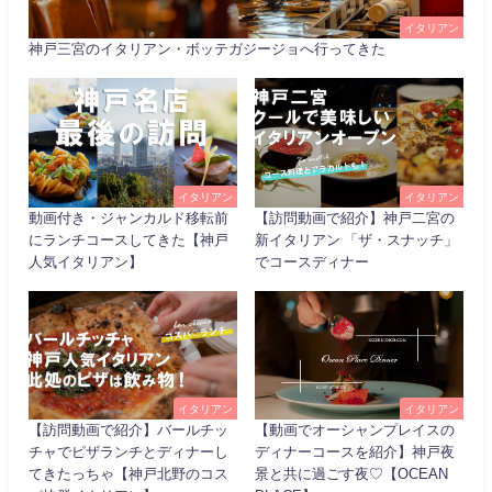
イタリアン
神戸三宮のイタリアン・ボッテガジージョへ行ってきた
イタリアン
イタリアン
動画付き・ジャンカルド移転前
【訪問動画で紹介】神戸二宮の
にランチコースしてきた【神戸
新イタリアン 「ザ・スナッチ」
人気イタリアン】
でコースディナー
イタリアン
イタリアン
【訪問動画で紹介】バールチッ
【動画でオーシャンプレイスの
チャでピザランチとディナーし
ディナーコースを紹介】神戸夜
てきたっちゃ【神戸北野のコス
景と共に過ごす夜♡【OCEAN