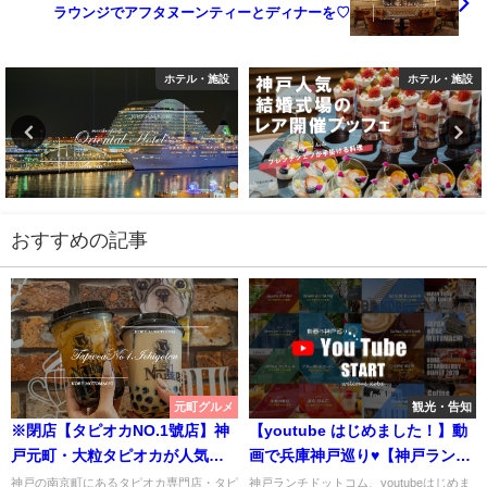
ラウンジでアフタヌーンティーとディナーを♡
ホテル・施設
北野坂ランチ
おすすめの記事
元町グルメ
観光・告知
※閉店【タピオカNO.1號店】神
【youtube はじめました！】動
戸元町・大粒タピオカが人気の
画で兵庫神戸巡り♥【神戸ランチ
お店【南京町】
ドットコム】
神戸の南京町にあるタピオカ専門店・タピ
神戸ランチドットコム、youtubeはじめま