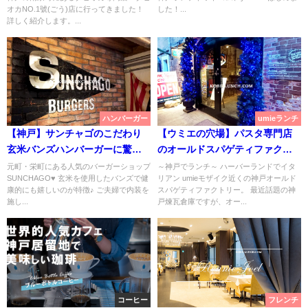
オカNO.1號(ごう)店に行ってきました！
した！...
詳しく紹介します。...
ハンバーガー
umieランチ
【神戸】サンチャゴのこだわり
【ウミエの穴場】パスタ専門店
玄米バンズハンバーガーに驚き
のオールドスパゲティファクト
【元町】
リー【神戸煉瓦倉庫】
元町・栄町にある人気のバーガーショップ
～神戸でランチ～ ハーバーランドでイタ
SUNCHAGO♥ 玄米を使用したバンズで健
リアン umieモザイク近くの神戸オールド
康的にも嬉しいのが特徴♪ ご夫婦で内装を
スパゲティファクトリー。 最近話題の神
施し...
戸煉瓦倉庫ですが、オー...
コーヒー
フレンチ