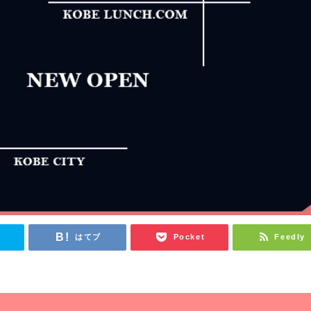
r
はてブ
Pocket
Feedly