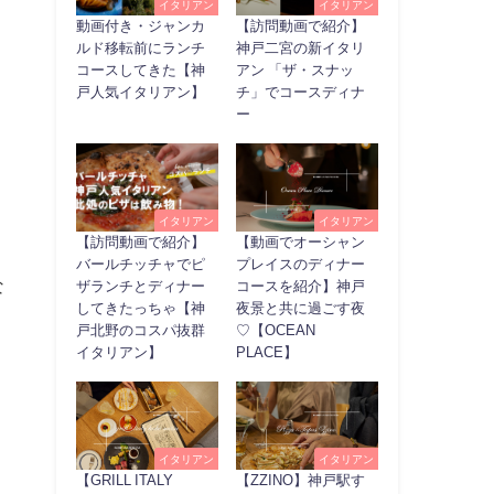
イタリアン
イタリアン
動画付き・ジャンカ
【訪問動画で紹介】
ルド移転前にランチ
神戸二宮の新イタリ
コースしてきた【神
アン 「ザ・スナッ
戸人気イタリアン】
チ」でコースディナ
ー
戸
イタリアン
イタリアン
【訪問動画で紹介】
【動画でオーシャン
バールチッチャでピ
プレイスのディナー
な
ザランチとディナー
コースを紹介】神戸
してきたっちゃ【神
夜景と共に過ごす夜
戸北野のコスパ抜群
♡【OCEAN
イタリアン】
PLACE】
イタリアン
イタリアン
【GRILL ITALY
【ZZINO】神戸駅す