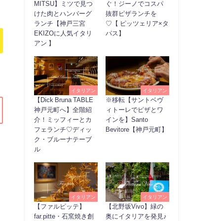
MITSU】ミツで見つ
ぐ！ジーノでコスパ
けた肉とハンバーグ
抜群ピザランチを
ランチ【神戸三宮
♡【 ピッツェリア×タ
EKIZOに人気イタリ
パス】
アン 】
イタリアン
イタリアン
【Dick Bruna TABLE
※移転【サントベヴ
神戸元町へ】全階紹
ィトーレでピザとワ
介！ミッフィーとカ
インを】Santo
フェランチ♡ディッ
Bevitore【神戸元町】
ク・ブルーナテーブ
ル
イタリアン
イタリアン
【ファルピッテ】
【北野坂Vivo】緑の
far.pitte・石窯焼き創
奥にイタリアを発見♪