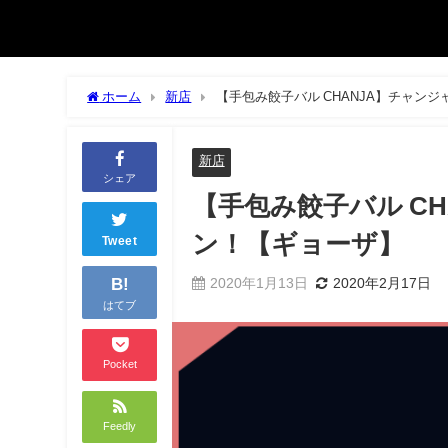
ホーム
新店
【手包み餃子バル CHANJA】チャン
新店
シェア
【手包み餃子バル C
ン！【ギョーザ】
Tweet
B!
2020年1月13日
2020年2月17日
はてブ
Pocket
Feedly