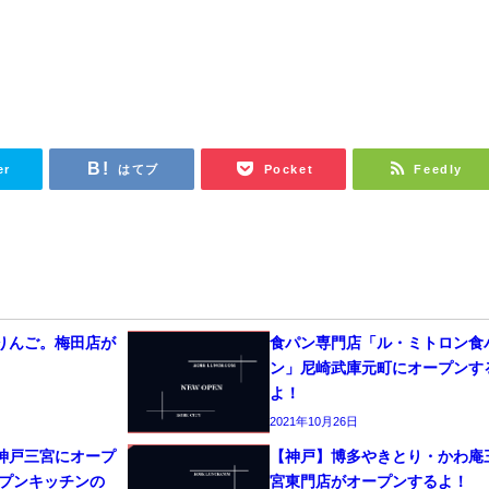
er
はてブ
Pocket
Feedly
あら、りんご。梅田店が
食パン専門店「ル・ミトロン食
ン」尼崎武庫元町にオープンす
よ！
2021年10月26日
】神戸三宮にオープ
【神戸】博多やきとり・かわ庵
ープンキッチンの
宮東門店がオープンするよ！