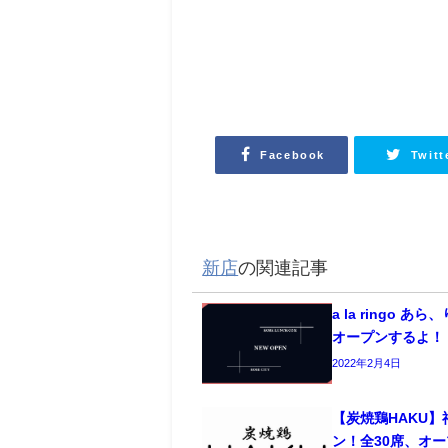
Facebook
Twitt
新店
の関連記事
a la ringo 
オープンするよ！
2022年2月4日
【炭焼鶏HAKU
ン！全30席、オ