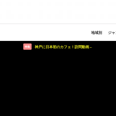
地域別
ジャ
神戸に日本初のカフェ！訪問動画←
特集