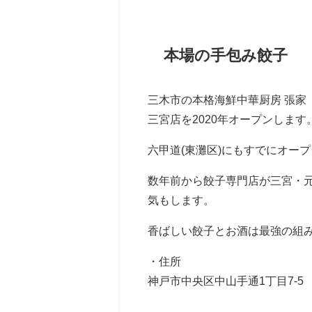
本場の手包み餃子
三木市の本格海鮮中華厨房 張家
三宮店を2020年オープンします
六甲道(東灘区)にもすでにオー
数年前から餃子専門店が三宮・
気もします。
香ばしい餃子とお酒は最強の組
・住所
神戸市中央区中山手通1丁目7-5