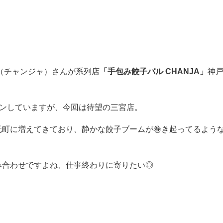
（チャンジャ）さんが系列店
「手包み餃子バル CHANJA」
神
。
プンしていますが、今回は待望の三宮店。
元町に増えてきており、静かな餃子ブームが巻き起ってるよう
み合わせですよね、仕事終わりに寄りたい◎