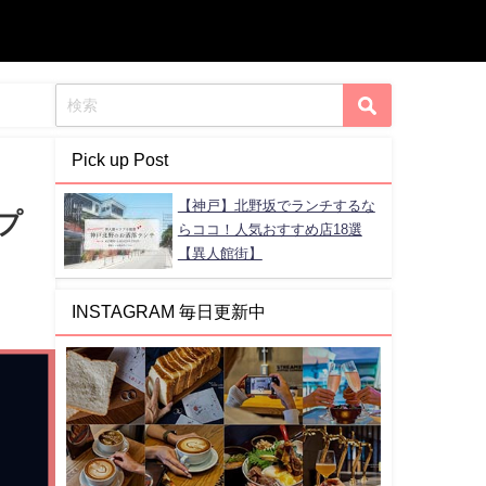
Pick up Post
【神戸】北野坂でランチするな
プ
らココ！人気おすすめ店18選
【異人館街】
INSTAGRAM 毎日更新中