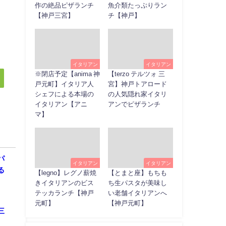
作の絶品ピザランチ
魚介類たっぷりラン
【神戸三宮】
チ【神戸】
イタリアン
イタリアン
※閉店予定【anima 神
【terzo テルツォ 三
戸元町】イタリア人
宮】神戸トアロード
シェフによる本場の
の人気隠れ家イタリ
イタリアン【アニ
アンでピザランチ
マ】
パ
イタリアン
イタリアン
る
【legno】レグノ薪焼
【とまと座】もちも
きイタリアンのビス
ち生パスタが美味し
テッカランチ【神戸
い老舗イタリアンへ
元町】
【神戸元町】
三