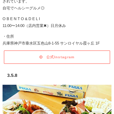
されています。
自宅でヘルシーグルメ◎
O B E N T O & D E L I
11:00〜14:00（店内営業✖︎）日月休み
・住所
兵庫県神戸市垂水区五色山8-1-55 サンロイヤル霞ヶ丘 1F
公式Instagram
3.5.8