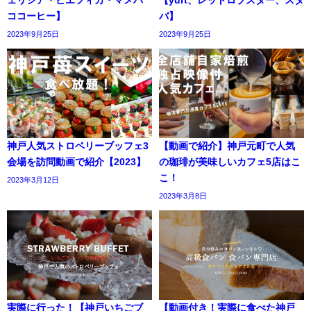
ココーヒー】
バ】
2023年9月25日
2023年9月25日
神戸人気ストロベリーブッフェ3
【動画で紹介】神戸元町で人気
会場を訪問動画で紹介【2023】
の珈琲が美味しいカフェ5店はこ
こ！
2023年3月12日
2023年3月8日
実際に行った！【神戸いちごブ
【動画付き！実際に食べた神戸