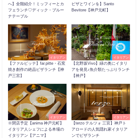
へ】全階紹介！ミッフィーとカ
ピザとワインを】Santo
フェランチ♡ディック・ブルー
Bevitore【神戸元町】
ナテーブル
イタリアン
イタリアン
【ファルピッテ】far.pitte・石窯
【北野坂Vivo】緑の奥にイタリ
焼き創作の絶品ピザランチ【神
アを発見♪魚介類たっぷりランチ
戸三宮】
【神戸】
イタリアン
イタリアン
※閉店予定【anima 神戸元町】
【terzo テルツォ 三宮】神戸ト
イタリア人シェフによる本場の
アロードの人気隠れ家イタリア
イタリアン【アニマ】
ンでピザランチ