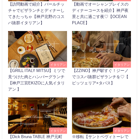
【訪問動画で紹介】バールチッ
【動画でオーシャンプレイスの
チャでピザランチとディナーし
ディナーコースを紹介】神戸夜
てきたっちゃ【神戸北野のコス
景と共に過ごす夜♡【OCEAN
パ抜群イタリアン】
PLACE】
イタリアン
イタリアン
【GRILL ITALY MITSU】ミツで
【ZZINO】神戸駅すぐ！ジーノ
見つけた肉とハンバーグランチ
でコスパ抜群ピザランチを♡【
【神戸三宮EKIZOに人気イタリ
ピッツェリア×タパス】
アン 】
イタリアン
イタリアン
【Dick Bruna TABLE 神戸元町
※移転【サントベヴィトーレで