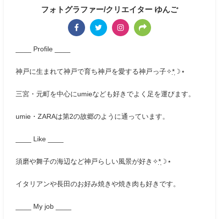
フォトグラファー/クリエイター ゆんご
____ Profile ____
神戸に生まれて神戸で育ち神戸を愛する神戸っ子✧*̣̩☽⋆
三宮・元町を中心にumieなども好きでよく足を運びます。
umie・ZARAは第2の故郷のように通っています。
____ Like ____
須磨や舞子の海辺など神戸らしい風景が好き✧*̣̩☽⋆
イタリアンや長田のお好み焼きや焼き肉も好きです。
____ My job ____