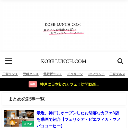
三宮ランチ
元町グルメ
北野坂ランチ
イタリアン
umieランチ
三宮グルメ
神戸に日本初のカフェ！訪問動画←
特集
まとめの記事一覧
最近、神戸にオープンしたお洒落なカフェ3店
を動画で紹介【フェリシア・ピエフィカ・マメ
まとめ
バココーヒー】