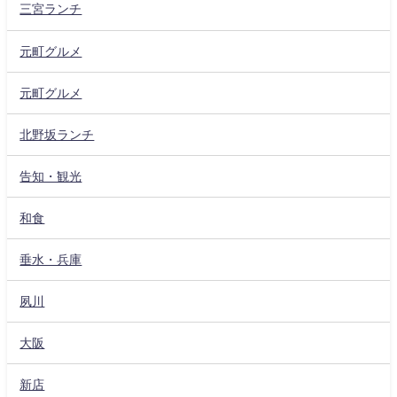
三宮ランチ
元町グルメ
元町グルメ
北野坂ランチ
告知・観光
和食
垂水・兵庫
夙川
大阪
新店