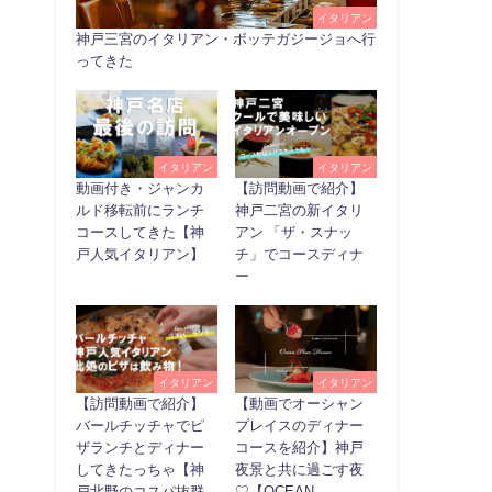
イタリアン
神戸三宮のイタリアン・ボッテガジージョへ行
ってきた
イタリアン
イタリアン
動画付き・ジャンカ
【訪問動画で紹介】
ルド移転前にランチ
神戸二宮の新イタリ
コースしてきた【神
アン 「ザ・スナッ
戸人気イタリアン】
チ」でコースディナ
ー
イタリアン
イタリアン
【訪問動画で紹介】
【動画でオーシャン
バールチッチャでピ
プレイスのディナー
ザランチとディナー
コースを紹介】神戸
してきたっちゃ【神
夜景と共に過ごす夜
戸北野のコスパ抜群
♡【OCEAN