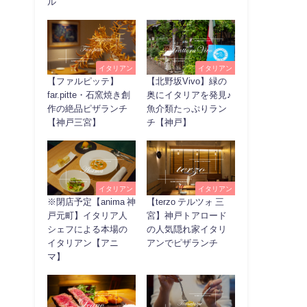
ル
イタリアン
イタリアン
【ファルピッテ】
【北野坂Vivo】緑の
far.pitte・石窯焼き創
奥にイタリアを発見♪
作の絶品ピザランチ
魚介類たっぷりラン
【神戸三宮】
チ【神戸】
イタリアン
イタリアン
※閉店予定【anima 神
【terzo テルツォ 三
戸元町】イタリア人
宮】神戸トアロード
シェフによる本場の
の人気隠れ家イタリ
イタリアン【アニ
アンでピザランチ
マ】