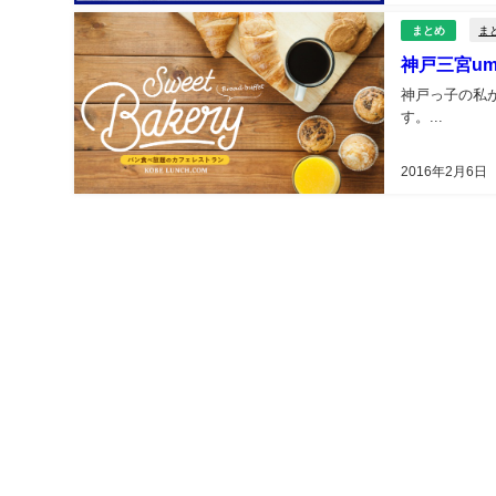
ま
まとめ
神戸三宮u
神戸っ子の私
す。...
2016年2月6日