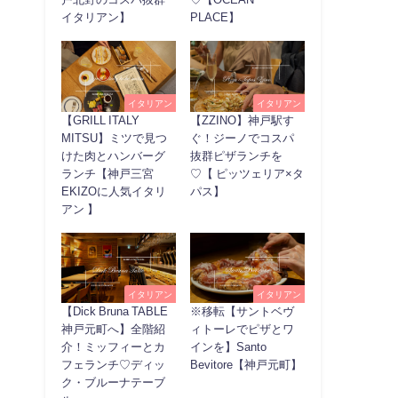
イタリアン】
PLACE】
イタリアン
イタリアン
【GRILL ITALY
【ZZINO】神戸駅す
MITSU】ミツで見つ
ぐ！ジーノでコスパ
けた肉とハンバーグ
抜群ピザランチを
ランチ【神戸三宮
♡【 ピッツェリア×タ
EKIZOに人気イタリ
パス】
アン 】
イタリアン
イタリアン
【Dick Bruna TABLE
※移転【サントベヴ
神戸元町へ】全階紹
ィトーレでピザとワ
介！ミッフィーとカ
インを】Santo
フェランチ♡ディッ
Bevitore【神戸元町】
ク・ブルーナテーブ