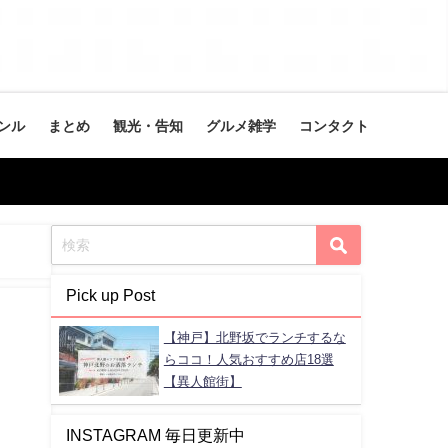
ンル
まとめ
観光・告知
グルメ雑学
コンタクト
Pick up Post
【神戸】北野坂でランチするな
らココ！人気おすすめ店18選
【異人館街】
INSTAGRAM 毎日更新中