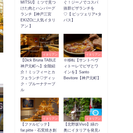
MITSU】ミツで見つ
ぐ！ジーノでコスパ
けた肉とハンバーグ
抜群ピザランチを
ランチ【神戸三宮
♡【 ピッツェリア×タ
EKIZOに人気イタリ
パス】
アン 】
イタリアン
イタリアン
【Dick Bruna TABLE
※移転【サントベヴ
神戸元町へ】全階紹
ィトーレでピザとワ
介！ミッフィーとカ
インを】Santo
。
フェランチ♡ディッ
Bevitore【神戸元町】
ク・ブルーナテーブ
ル
イタリアン
イタリアン
【ファルピッテ】
【北野坂Vivo】緑の
far.pitte・石窯焼き創
奥にイタリアを発見♪