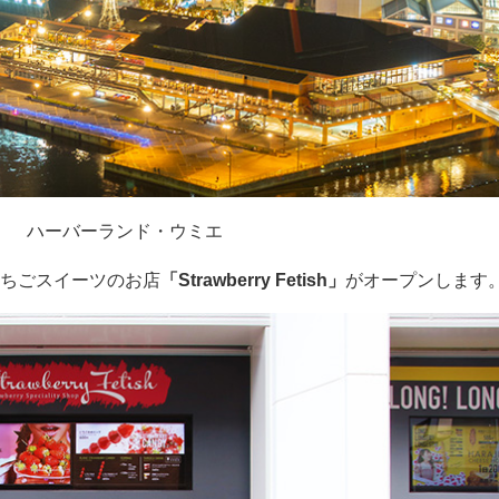
ハーバーランド・ウミエ
いちごスイーツのお店
「Strawberry Fetish」
がオープンします