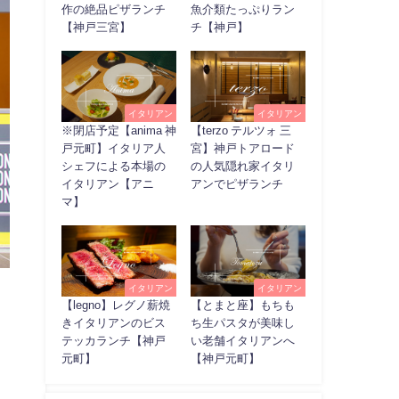
作の絶品ピザランチ
魚介類たっぷりラン
【神戸三宮】
チ【神戸】
イタリアン
イタリアン
※閉店予定【anima 神
【terzo テルツォ 三
戸元町】イタリア人
宮】神戸トアロード
シェフによる本場の
の人気隠れ家イタリ
イタリアン【アニ
アンでピザランチ
マ】
イタリアン
イタリアン
【legno】レグノ薪焼
【とまと座】もちも
きイタリアンのビス
ち生パスタが美味し
テッカランチ【神戸
い老舗イタリアンへ
元町】
【神戸元町】