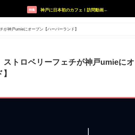
神戸に日本初のカフェ！訪問動画←
特集
リーフェチが神戸umieにオープン【ハーバーランド】
etish】ストロベリーフェチが神戸umieに
ド】