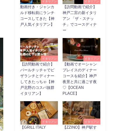
イタリアン
イタリアン
動画付き・ジャンカ
【訪問動画で紹介】
ルド移転前にランチ
神戸二宮の新イタリ
コースしてきた【神
アン 「ザ・スナッ
戸人気イタリアン】
チ」でコースディナ
ー
イタリアン
イタリアン
【訪問動画で紹介】
【動画でオーシャン
バールチッチャでピ
プレイスのディナー
ザランチとディナー
コースを紹介】神戸
してきたっちゃ【神
夜景と共に過ごす夜
戸北野のコスパ抜群
♡【OCEAN
イタリアン】
PLACE】
イタリアン
イタリアン
【GRILL ITALY
【ZZINO】神戸駅す