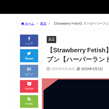
ホーム
新店
【Strawberry Fetish】ストロベ
新店
シェア
【Strawberry F
プン【ハーバーラン
Tweet
B!
2020年2月24日
2020年3月2日
はてブ
Pocket
Feedly