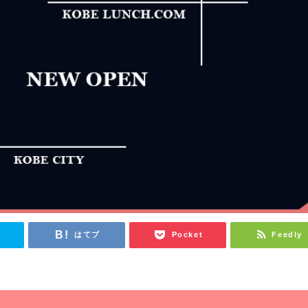
r
はてブ
Pocket
Feedly