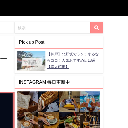
Pick up Post
【神戸】北野坂でランチするな
オー
らココ！人気おすすめ店18選
【異人館街】
INSTAGRAM 毎日更新中