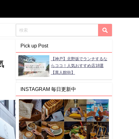
Pick up Post
【神戸】北野坂でランチするな
気
らココ！人気おすすめ店18選
【異人館街】
INSTAGRAM 毎日更新中