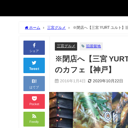
ホーム
三宮グルメ
※閉店へ【三宮 YURT ユルト
三宮グルメ
旧居留地
シェア
※閉店へ【三宮 YU
のカフェ【神戸】
Tweet
B!
2016年1月4日
2020年10月22日
はてブ
Pocket
Feedly