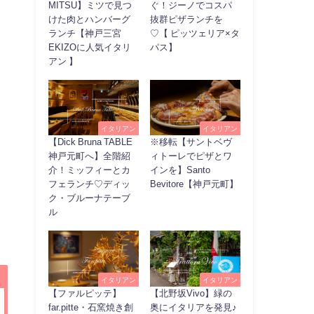
MITSU】ミツで見つ
ぐ！ジーノでコスパ
けた肉とハンバーグ
抜群ピザランチを
ランチ【神戸三宮
♡【 ピッツェリア×タ
EKIZOに人気イタリ
パス】
アン 】
イタリアン
イタリアン
【Dick Bruna TABLE
※移転【サントベヴ
神戸元町へ】全階紹
ィトーレでピザとワ
介！ミッフィーとカ
インを】Santo
フェランチ♡ディッ
Bevitore【神戸元町】
ク・ブルーナテーブ
ル
イタリアン
イタリアン
【ファルピッテ】
【北野坂Vivo】緑の
far.pitte・石窯焼き創
奥にイタリアを発見♪