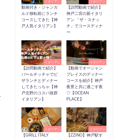
イタリアン
イタリアン
動画付き・ジャンカ
【訪問動画で紹介】
ルド移転前にランチ
神戸二宮の新イタリ
コースしてきた【神
アン 「ザ・スナッ
戸人気イタリアン】
チ」でコースディナ
ー
イタリアン
イタリアン
【訪問動画で紹介】
【動画でオーシャン
バールチッチャでピ
プレイスのディナー
ザランチとディナー
コースを紹介】神戸
してきたっちゃ【神
夜景と共に過ごす夜
戸北野のコスパ抜群
♡【OCEAN
て
イタリアン】
PLACE】
イタリアン
イタリアン
【GRILL ITALY
【ZZINO】神戸駅す