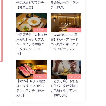
作の絶品ピザランチ
魚介類たっぷりラン
【神戸三宮】
チ【神戸】
イタリアン
イタリアン
※閉店予定【anima 神
【terzo テルツォ 三
戸元町】イタリア人
宮】神戸トアロード
シェフによる本場の
の人気隠れ家イタリ
イタリアン【アニ
アンでピザランチ
マ】
イタリアン
イタリアン
【legno】レグノ薪焼
【とまと座】もちも
きイタリアンのビス
ち生パスタが美味し
テッカランチ【神戸
い老舗イタリアンへ
元町】
【神戸元町】