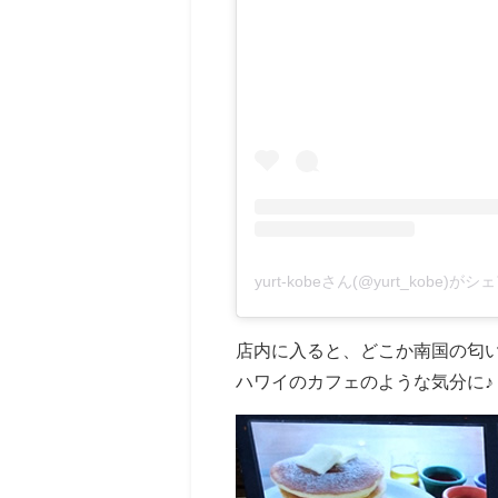
yurt-kobeさん(@yurt_kobe)
店内に入ると、どこか南国の匂
ハワイのカフェのような気分に♪