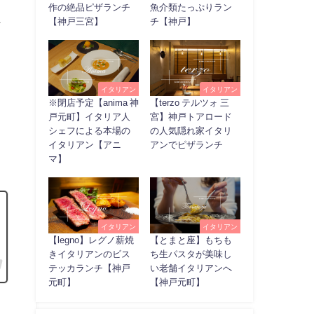
作の絶品ピザランチ
魚介類たっぷりラン
ま
【神戸三宮】
チ【神戸】
イタリアン
イタリアン
※閉店予定【anima 神
【terzo テルツォ 三
戸元町】イタリア人
宮】神戸トアロード
シェフによる本場の
の人気隠れ家イタリ
イタリアン【アニ
アンでピザランチ
マ】
イタリアン
イタリアン
【legno】レグノ薪焼
【とまと座】もちも
きイタリアンのビス
ち生パスタが美味し
テッカランチ【神戸
い老舗イタリアンへ
元町】
【神戸元町】