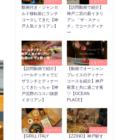
イタリアン
イタリアン
動画付き・ジャンカ
【訪問動画で紹介】
ルド移転前にランチ
神戸二宮の新イタリ
コースしてきた【神
アン 「ザ・スナッ
戸人気イタリアン】
チ」でコースディナ
ー
イタリアン
イタリアン
【訪問動画で紹介】
【動画でオーシャン
バールチッチャでピ
プレイスのディナー
ザランチとディナー
コースを紹介】神戸
してきたっちゃ【神
夜景と共に過ごす夜
戸北野のコスパ抜群
♡【OCEAN
イタリアン】
PLACE】
イタリアン
イタリアン
【GRILL ITALY
【ZZINO】神戸駅す