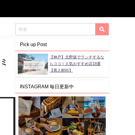
Pick up Post
【神戸】北野坂でランチするな
【ミ
らココ！人気おすすめ店18選
【異人館街】
INSTAGRAM 毎日更新中