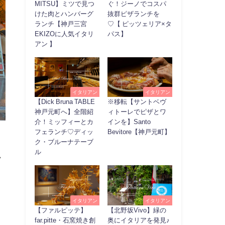
MITSU】ミツで見つ
ぐ！ジーノでコスパ
けた肉とハンバーグ
抜群ピザランチを
ランチ【神戸三宮
♡【 ピッツェリア×タ
EKIZOに人気イタリ
パス】
アン 】
イタリアン
イタリアン
【Dick Bruna TABLE
※移転【サントベヴ
神戸元町へ】全階紹
ィトーレでピザとワ
介！ミッフィーとカ
インを】Santo
フェランチ♡ディッ
Bevitore【神戸元町】
ク・ブルーナテーブ
ル
ラ
イタリアン
イタリアン
【ファルピッテ】
【北野坂Vivo】緑の
far.pitte・石窯焼き創
奥にイタリアを発見♪