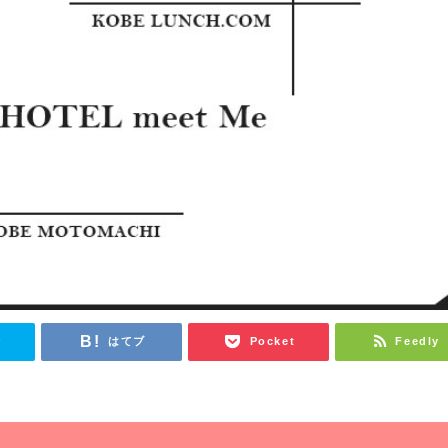
r
はてブ
Pocket
Feedly