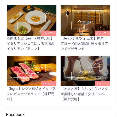
イタリアン
イタリアン
※閉店予定【anima 神戸元町】
【terzo テルツォ 三宮】神戸ト
イタリア人シェフによる本場の
アロードの人気隠れ家イタリア
イタリアン【アニマ】
ンでピザランチ
イタリアン
イタリアン
【legno】レグノ薪焼きイタリア
【とまと座】もちもち生パスタ
ンのビステッカランチ【神戸元
が美味しい老舗イタリアンへ
町】
【神戸元町】
Facebook