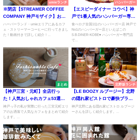
umieランチ
ハンバーガー
※閉店【STREAMER COFFEE
【エスビーダイナー コウベ】神
COMPANY 神戸モザイク】お洒
戸で1番人気のハンバーガー専門
落カフェで美しいラテアート
店S.B.DINER-KOBE【三宮】
ハーバーランド・umieエリアにあるカフ
食べログ全国1位のハンバーガー店 神戸で
ェ・ストリーマーコーヒーに行ってきまし
No1のハンバーガー店といえばこの
【ストリーマーコーヒーカンパ
た！動画付きで詳しく紹介！...
S.B.DINER-KOBE♥ ハンバーガー専門店
ニー】
で...
まとめ
北野坂ランチ
【神戸三宮・元町】全店行っ
【LE BOOZY ルブージー】北野
た！人気おしゃれカフェ53選・
の隠れ家ビストロで豪快ブラン
最新2022【おすすめランチ♥】
チ【神戸】
神戸っ子の私が実際に行った三宮元町エリ
神戸北野にある隠れ家ビストロ ルブージ
アのお洒落で人気なカフェをまとめて紹介
ーさんを詳しく紹介します。...
します。...