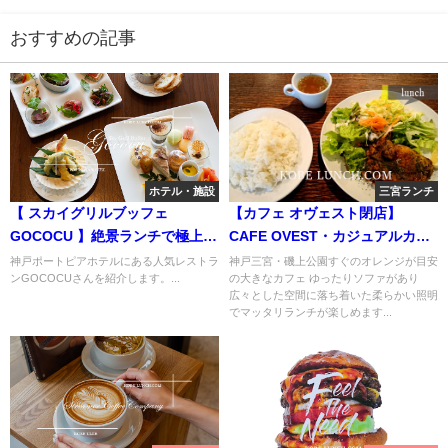
おすすめの記事
ホテル・施設
三宮ランチ
【 スカイグリルブッフェ
【カフェ オヴェスト閉店】
GOCOCU 】絶景ランチで極上の
CAFE OVEST・カジュアルカフ
時間を【ポートピアホテル神
ェ【磯上公園】
神戸ポートピアホテルにある人気レストラ
神戸三宮・磯上公園すぐのオレンジが目安
ンGOCOCUさんを紹介します。...
の大きなカフェ ゆったりソファがあり
戸】
広々とした空間に落ち着いた柔らかい照明
でマッタリランチが楽しめます...