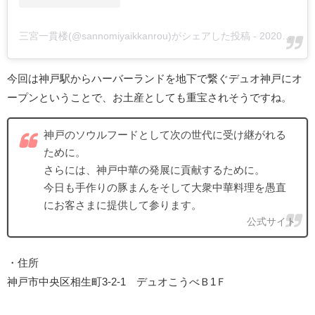
三宮一貫楼(@sannomiyaikkanrou)がシェアした投稿
-
2020年10月月1日午前3時06分PDT
今回は神戸駅からハーバーランドを地下で繋ぐデュオ神戸にオ
ープンということで、お土産としても重宝されそうですね。
神戸のソウルフードとして次の世代に受け継がれる
ために。
さらには、神戸中華の発展に貢献するために。
今日も手作りの豚まんをそして大衆中華料理を愚直
にお客さまに提供して参ります。
公式サイト
・住所
神戸市中央区相生町3-2-1 デュオこうべＢ1Ｆ