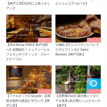
【神戸三宮EKIZOに人気イタリ
ピッツェリア×タパス】
アン 】
イタリアン
イタリアン
【Dick Bruna TABLE 神戸元町
※移転【サントベヴィトーレで
へ】全階紹介！ミッフィーとカ
ピザとワインを】Santo
フェランチ♡ディック・ブルー
Bevitore【神戸元町】
ナテーブル
イタリアン
イタリアン
【ファルピッテ】far.pitte・石窯
【北野坂Vivo】緑の奥にイタリ
焼き創作の絶品ピザランチ【神
アを発見♪魚介類たっぷりランチ
戸三宮】
【神戸】