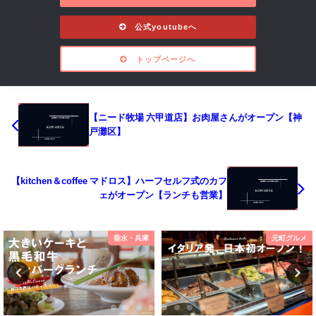
公式youtubeへ
トップページへ
【ニード牧場 六甲道店】お肉屋さんがオープン【神
戸灘区】
【kitchen＆coffee マドロス】ハーフセルフ式のカフ
ェがオープン【ランチも営業】
垂水・兵庫
元町グルメ