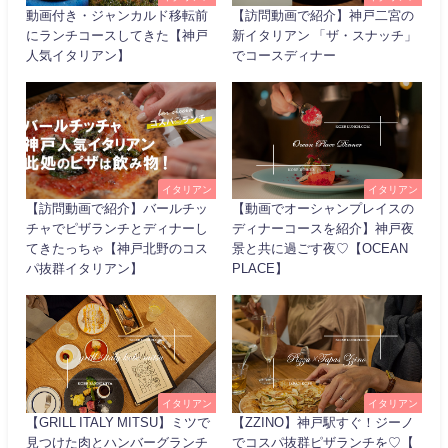
動画付き・ジャンカルド移転前
【訪問動画で紹介】神戸二宮の
にランチコースしてきた【神戸
新イタリアン 「ザ・スナッチ」
人気イタリアン】
でコースディナー
イタリアン
イタリアン
【訪問動画で紹介】バールチッ
【動画でオーシャンプレイスの
チャでピザランチとディナーし
ディナーコースを紹介】神戸夜
てきたっちゃ【神戸北野のコス
景と共に過ごす夜♡【OCEAN
パ抜群イタリアン】
PLACE】
イタリアン
イタリアン
【GRILL ITALY MITSU】ミツで
【ZZINO】神戸駅すぐ！ジーノ
見つけた肉とハンバーグランチ
でコスパ抜群ピザランチを♡【