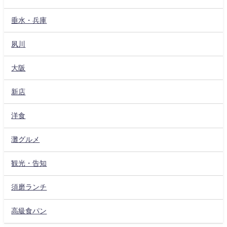
垂水・兵庫
夙川
大阪
新店
洋食
灘グルメ
観光・告知
須磨ランチ
高級食パン