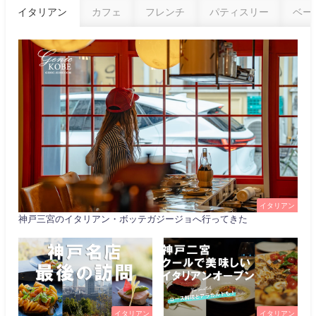
イタリアン
カフェ
フレンチ
パティスリー
ベー
イタリアン
神戸三宮のイタリアン・ボッテガジージョへ行ってきた
イタリアン
イタリアン