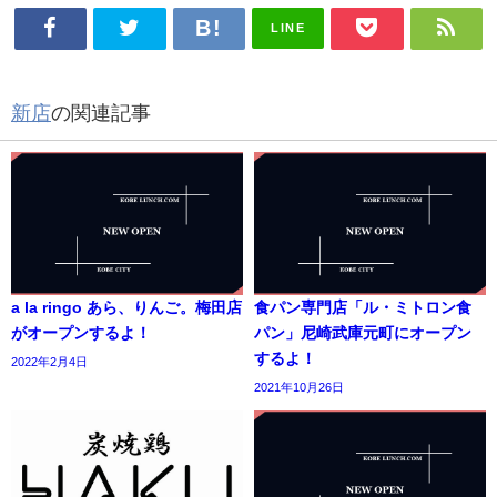
LINE
新店
の関連記事
a la ringo あら、りんご。梅田店
食パン専門店「ル・ミトロン食
がオープンするよ！
パン」尼崎武庫元町にオープン
するよ！
2022年2月4日
2021年10月26日