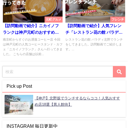
元町グルメ
フレンチ
【訪問動画で紹介】ニカイノフ
【訪問動画で紹介】人気フレン
ランクは神戸元町のおすすめ珈
チ「レストラン花の館 パラディ
琲カフェ
北野」でランチ【神戸北野異人
南京町からすぐのお洒落コーヒー店 今回
レストラン花の館 パラディ北野でランチ
は神戸元町の人気コーヒースタンド・カフ
をしてきました。訪問動画でご紹介しま
館】
ェ「ニカイノフランク」さんへ行ってきま
す。...
した。 こちらの店舗は以前...
Pick up Post
【神戸】北野坂でランチするならココ！人気おすす
め店18選【異人館街】
INSTAGRAM 毎日更新中