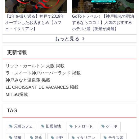
【1年を振り返る】神戸で2019年
GoToトラベル！【神戸観光で宿泊
オープンしたお店まとめ【カフ
するならココ！】人気のおすすめ
ェ・イタリアン】
ホテル7選【夜景が綺麗】
もっと見る
更新情報
リッツ・カールトン 大阪 掲載
ラ・スイート神戸ハーバーランド 掲載
神戸みなと温泉蓮 掲載
LE CROISSANT DE VACANCES 掲載
MITSU掲載
TAG
元町カフェ
旧居留地
トアロード
ケーキ
須磨
洋食
北野
イタリアン
テラス席