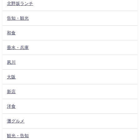
北野坂ランチ
告知・観光
和食
垂水・兵庫
夙川
大阪
新店
洋食
灘グルメ
観光・告知