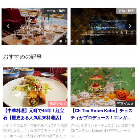
ホテル・施設
告知・観光
おすすめの記事
元町グルメ
三宮グルメ
【中華料理】元町で45年！紅宝
【Ch Tea Room Kobe】チェス
石【歴史ある人気広東料理店】
ティがプロデュース！エレガン
トで可愛いカフェ【神戸三宮】
元町トアウエストで長年愛されてきた広東
アパレルブランド・チェスティが運営する
料理を提供してくれる紅宝石 とってもア
Ch Tea Room Kobeが神戸三宮にオープ
ットホームなご夫婦と2代目の息子さんで
ン。...