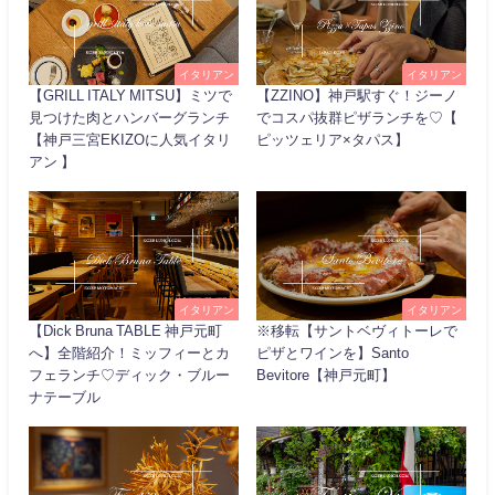
イタリアン
イタリアン
【GRILL ITALY MITSU】ミツで
【ZZINO】神戸駅すぐ！ジーノ
見つけた肉とハンバーグランチ
でコスパ抜群ピザランチを♡【
【神戸三宮EKIZOに人気イタリ
ピッツェリア×タパス】
アン 】
イタリアン
イタリアン
【Dick Bruna TABLE 神戸元町
※移転【サントベヴィトーレで
へ】全階紹介！ミッフィーとカ
ピザとワインを】Santo
フェランチ♡ディック・ブルー
Bevitore【神戸元町】
ナテーブル