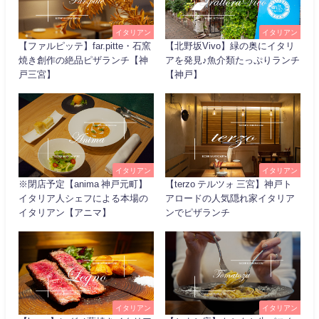
イタリアン
イタリアン
【ファルピッテ】far.pitte・石窯
【北野坂Vivo】緑の奥にイタリ
焼き創作の絶品ピザランチ【神
アを発見♪魚介類たっぷりランチ
戸三宮】
【神戸】
イタリアン
イタリアン
※閉店予定【anima 神戸元町】
【terzo テルツォ 三宮】神戸ト
イタリア人シェフによる本場の
アロードの人気隠れ家イタリア
イタリアン【アニマ】
ンでピザランチ
イタリアン
イタリアン