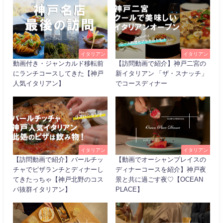
イタリアン
イタリアン
動画付き・ジャンカルド移転前
【訪問動画で紹介】神戸二宮の
にランチコースしてきた【神戸
新イタリアン 「ザ・スナッチ」
人気イタリアン】
でコースディナー
イタリアン
イタリアン
【訪問動画で紹介】バールチッ
【動画でオーシャンプレイスの
チャでピザランチとディナーし
ディナーコースを紹介】神戸夜
てきたっちゃ【神戸北野のコス
景と共に過ごす夜♡【OCEAN
パ抜群イタリアン】
PLACE】