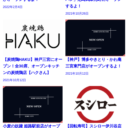
するよ！
2022年2月4日
2021年10月26日
【炭焼鶏HAKU】神戸三宮にオー
【神戸】博多やきとり・かわ庵
プン！全30席、オープンキッチ
三宮東門店がオープンするよ！
ンの炭焼鶏店【ハクさん】
2021年10月12日
2021年10月12日
小麦の奴隷 姫路駅前店がオープ
【回転寿司】スシロー伊川谷店