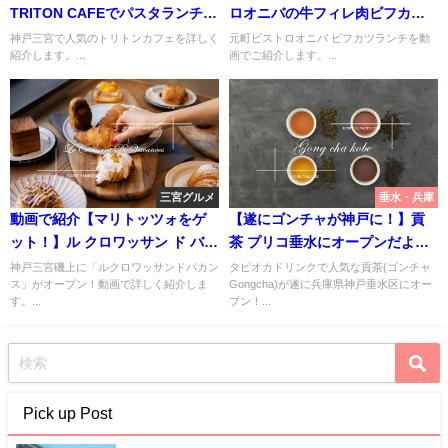
TRITON CAFEでパスタランチと
ロオニバの牛フィレ肉ビフカツ
パンケーキ【三宮】
ランチ！【神戸】
神戸三宮で人気のトリトンカフェを詳しく
元町ビストロオニバ ビフカツランチを動
紹介します。...
画でご紹介します。...
三宮グルメ
垂水・兵庫
動画で紹介【マリトッツォをゲ
【遂にゴンチャが神戸に！】貢
ット！】ル クロワッサン ド バカ
茶 プリコ垂水にオープンだよ！
ンス【神戸三宮 LE CROISSANT
【更に明石駅にも】
神戸三宮磯上に「ルクロワッサンドバカン
タピオカドリンクで人気な貢茶(ゴンチャ
ス」がオープン！動画で詳しく紹介しま
Gongcha)が遂に兵庫県神戸垂水区にオー
DE VACANCES】
す。...
プン！...
Pick up Post