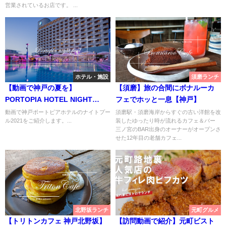
営業されているお店です。 ...
ホテル・施設
須磨ランチ
【動画で神戸の夏を】
【須磨】旅の合間にボナルーカ
PORTOPIA HOTEL NIGHT
フェでホッと一息【神戸】
POOL 2021へ【JAPAN KOBE
動画で神戸ポートピアホテルのナイトプー
須磨駅・須磨海岸からすぐの古い洋館を改
ル2021をご紹介します。...
装したゆったり時が流れるカフェ＆バー
PV】
三ノ宮のBAR出身のオーナーがオープンさ
せた12年目の老舗カフェ...
北野坂ランチ
元町グルメ
【トリトンカフェ 神戸北野坂】
【訪問動画で紹介】元町ビスト