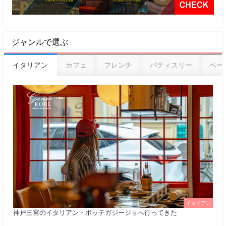
ジャンルで選ぶ
イタリアン
カフェ
フレンチ
パティスリー
ベー
イタリアン
神戸三宮のイタリアン・ボッテガジージョへ行ってきた