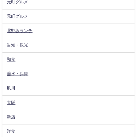
元町グルメ
元町グルメ
北野坂ランチ
告知・観光
和食
垂水・兵庫
夙川
大阪
新店
洋食