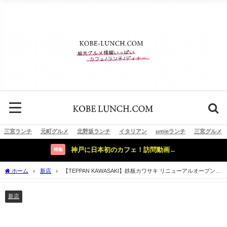
三宮ランチ
元町グルメ
北野坂ランチ
イタリアン
umieランチ
三宮グルメ
神戸に日本初のカフェ！訪問動画←
特集
ホーム
新店
【TEPPAN KAWASAKI】鉄板カワサキ リニューアルオープン！
【神戸三宮】
新店