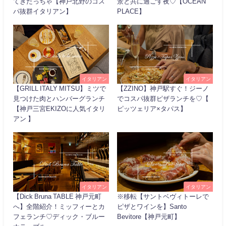
てきたっちゃ【神戸北野のコス
景と共に過ごす夜♡【OCEAN
パ抜群イタリアン】
PLACE】
イタリアン
イタリアン
【GRILL ITALY MITSU】ミツで
【ZZINO】神戸駅すぐ！ジーノ
見つけた肉とハンバーグランチ
でコスパ抜群ピザランチを♡【
【神戸三宮EKIZOに人気イタリ
ピッツェリア×タパス】
アン 】
イタリアン
イタリアン
【Dick Bruna TABLE 神戸元町
※移転【サントベヴィトーレで
へ】全階紹介！ミッフィーとカ
ピザとワインを】Santo
フェランチ♡ディック・ブルー
Bevitore【神戸元町】