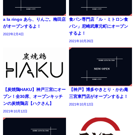
a la ringo あら、りんご。梅田店
食パン専門店「ル・ミトロン食
がオープンするよ！
パン」尼崎武庫元町にオープン
するよ！
2022年2月4日
2021年10月26日
【炭焼鶏HAKU】神戸三宮にオー
【神戸】博多やきとり・かわ庵
プン！全30席、オープンキッチ
三宮東門店がオープンするよ！
ンの炭焼鶏店【ハクさん】
2021年10月12日
2021年10月12日