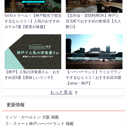
GoToトラベル！【神戸観光で宿泊
【忘年会・貸切利用OK】神戸三
するならココ！】人気のおすすめ
宮元町でおすすめの飲食店【大人
ホテル7選【夜景が綺麗】
数◎】
【神戸】人気の洋食屋さん・おす
【ハーバーランド】ウミエでラン
すめ店5選【美味しいランチ】
チするならココ！おすすめ店10選
【umie・神戸】
もっと見る
更新情報
リッツ・カールトン 大阪 掲載
ラ・スイート神戸ハーバーランド 掲載