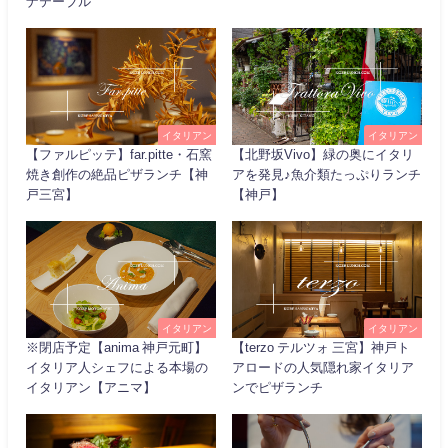
ナテーブル
イタリアン
イタリアン
【ファルピッテ】far.pitte・石窯
【北野坂Vivo】緑の奥にイタリ
焼き創作の絶品ピザランチ【神
アを発見♪魚介類たっぷりランチ
戸三宮】
【神戸】
イタリアン
イタリアン
※閉店予定【anima 神戸元町】
【terzo テルツォ 三宮】神戸ト
イタリア人シェフによる本場の
アロードの人気隠れ家イタリア
イタリアン【アニマ】
ンでピザランチ