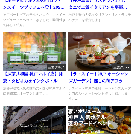
【ポートピアホテルのハロウィ
【神戸三宮】リストランテハナ
ンスイーツブッフェへ♡】2020
タニで上質イタリアンを堪能
年はオーダー形式【神戸】
【ランチコース】
神戸ポートピアホテルのハロウィンスイー
神戸北野の人気イタリアン・リストランテ
ツビュッフェへ行ってきました！動画付き
ハナタニを紹介します。...
で詳しく紹介。...
三宮グルメ
三宮グルメ
【抹茶共和国 神戸マルイ店】抹
【ラ・スイート神戸 オーシャン
茶・タピオカをインクボトルで
ズガーデン】麗しの苺アフタヌ
【リパブリック】
ーンティー【le ocean】
京都宇治で人気の抹茶共和国が神戸マルイ
ラスイート神戸の別邸オーシャンズガーデ
に期間限定オープンします。...
ン内のル・オーシャンを詳しく紹介しま
す。...