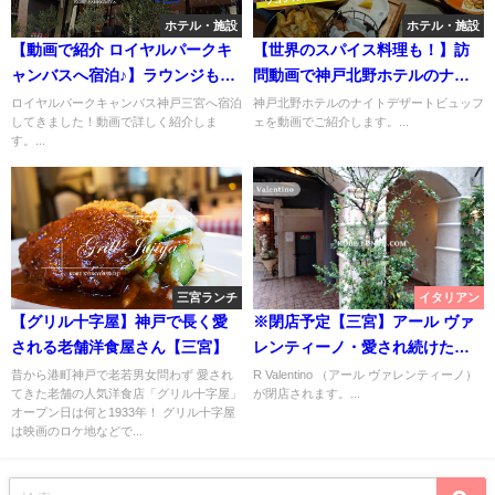
ホテル・施設
ホテル・施設
【動画で紹介 ロイヤルパークキ
【世界のスパイス料理も！】訪
ャンバスへ宿泊♪】ラウンジもお
問動画で神戸北野ホテルのナイ
洒落【神戸三宮】
トデザートビュッフェを紹介
ロイヤルパークキャンバス神戸三宮へ宿泊
神戸北野ホテルのナイトデザートビュッフ
してきました！動画で詳しく紹介しま
ェを動画でご紹介します。...
【2022夏】
す。...
三宮ランチ
イタリアン
【グリル十字屋】神戸で長く愛
※閉店予定【三宮】アール ヴァ
される老舗洋食屋さん【三宮】
レンティーノ・愛され続けた本
場イタリアンR Valentino【神
昔から港町神戸で老若男女問わず 愛され
R Valentino （アール ヴァレンティーノ）
てきた老舗の人気洋食店「グリル十字屋」
が閉店されます。...
戸】
オープン日は何と1933年！ グリル十字屋
は映画のロケ地などで...