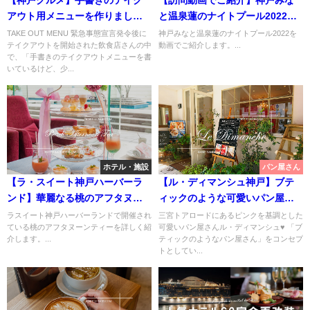
アウト用メニューを作りまし
と温泉蓮のナイトプール2022の
た！【飲食店を応援】
全て！
TAKE OUT MENU 緊急事態宣言発令後に
神戸みなと温泉蓮のナイトプール2022を
テイクアウトを開始された飲食店さんの中
動画でご紹介します。...
で、「手書きのテイクアウトメニューを書
いているけど、少...
ホテル・施設
パン屋さん
【ラ・スイート神戸ハーバーラ
【ル・ディマンシュ神戸】ブテ
ンド】華麗なる桃のアフタヌー
ィックのような可愛いパン屋さ
ンティー
ん【Le Dimanche】
ラスイート神戸ハーバーランドで開催され
三宮トアロードにあるピンクを基調とした
ている桃のアフタヌーンティーを詳しく紹
可愛いパン屋さんル・ディマンシュ♥ 「ブ
介します。...
ティックのようなパン屋さん」をコンセプ
トとしてい...