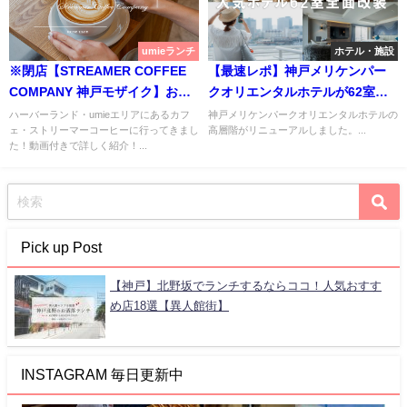
umieランチ
ホテル・施設
※閉店【STREAMER COFFEE
【最速レポ】神戸メリケンパー
COMPANY 神戸モザイク】お洒
クオリエンタルホテルが62室の
落カフェで美しいラテアート
リニューアル！
ハーバーランド・umieエリアにあるカフ
神戸メリケンパークオリエンタルホテルの
ェ・ストリーマーコーヒーに行ってきまし
高層階がリニューアルしました。...
【ストリーマーコーヒーカンパ
た！動画付きで詳しく紹介！...
ニー】
Pick up Post
【神戸】北野坂でランチするならココ！人気おすす
め店18選【異人館街】
INSTAGRAM 毎日更新中