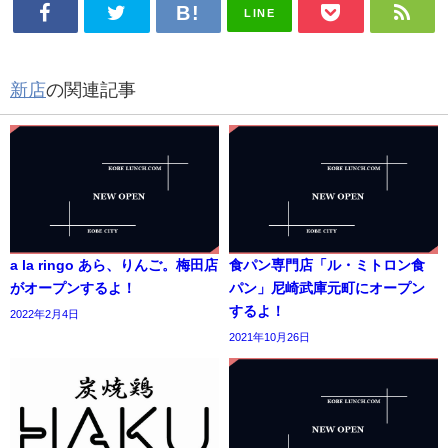
LINE
新店
の関連記事
a la ringo あら、りんご。梅田店
食パン専門店「ル・ミトロン食
がオープンするよ！
パン」尼崎武庫元町にオープン
するよ！
2022年2月4日
2021年10月26日