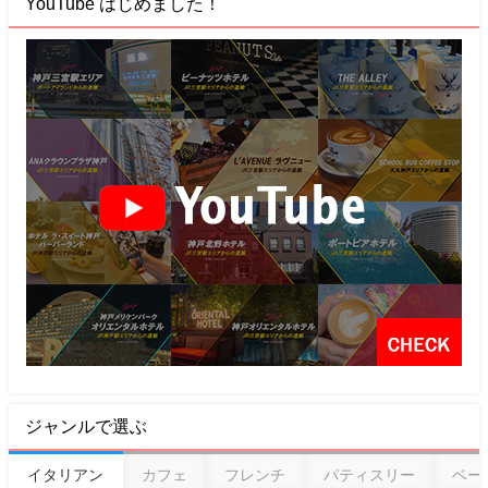
YouTube はじめました！
ジャンルで選ぶ
イタリアン
カフェ
フレンチ
パティスリー
ベー