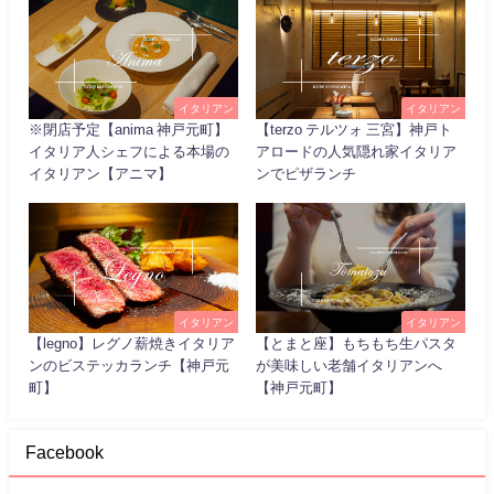
イタリアン
イタリアン
※閉店予定【anima 神戸元町】
【terzo テルツォ 三宮】神戸ト
イタリア人シェフによる本場の
アロードの人気隠れ家イタリア
イタリアン【アニマ】
ンでピザランチ
イタリアン
イタリアン
【legno】レグノ薪焼きイタリア
【とまと座】もちもち生パスタ
ンのビステッカランチ【神戸元
が美味しい老舗イタリアンへ
町】
【神戸元町】
Facebook