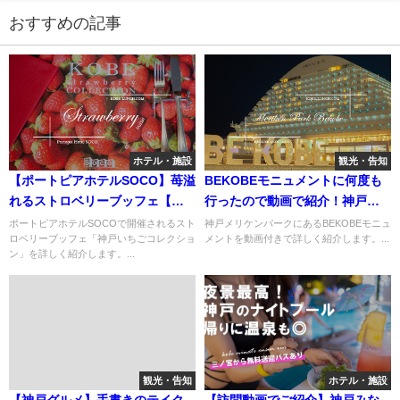
おすすめの記事
ホテル・施設
観光・告知
【ポートピアホテルSOCO】苺溢
BEKOBEモニュメントに何度も
れるストロベリーブッフェ【神
行ったので動画で紹介！神戸メ
戸いちごコレクション】
リケンパークの人気観光地
ポートピアホテルSOCOで開催されるスト
神戸メリケンパークにあるBEKOBEモニュ
ロベリーブッフェ「神戸いちごコレクショ
メントを動画付きで詳しく紹介します。...
ン」を詳しく紹介します。...
観光・告知
ホテル・施設
【神戸グルメ】手書きのテイク
【訪問動画でご紹介】神戸みな