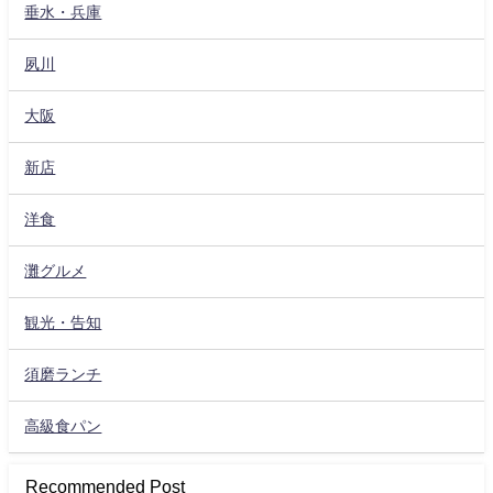
垂水・兵庫
夙川
大阪
新店
洋食
灘グルメ
観光・告知
須磨ランチ
高級食パン
Recommended Post