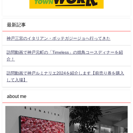
最新記事
神戸三宮のイタリアン・ボッテガジージョへ行ってきた
訪問動画で神戸元町の「Timeless」の焼鳥コースディナーを紹
介！
訪問動画で神戸ルミナリエ2024を紹介します【前売り券を購入
して入場】
about me