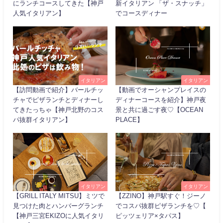
にランチコースしてきた【神戸
新イタリアン 「ザ・スナッチ」
人気イタリアン】
でコースディナー
イタリアン
イタリアン
【訪問動画で紹介】バールチッ
【動画でオーシャンプレイスの
チャでピザランチとディナーし
ディナーコースを紹介】神戸夜
てきたっちゃ【神戸北野のコス
景と共に過ごす夜♡【OCEAN
パ抜群イタリアン】
PLACE】
イタリアン
イタリアン
【GRILL ITALY MITSU】ミツで
【ZZINO】神戸駅すぐ！ジーノ
見つけた肉とハンバーグランチ
でコスパ抜群ピザランチを♡【
【神戸三宮EKIZOに人気イタリ
ピッツェリア×タパス】