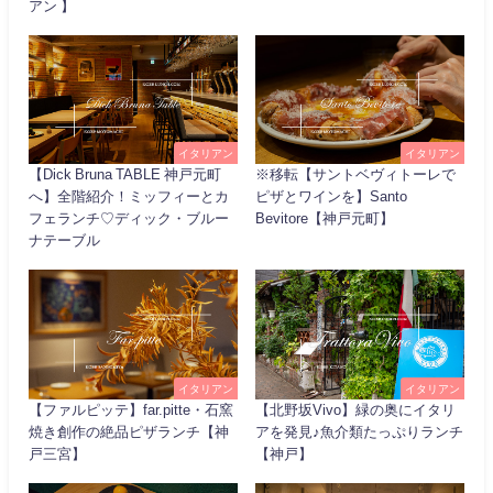
アン 】
イタリアン
イタリアン
【Dick Bruna TABLE 神戸元町
※移転【サントベヴィトーレで
へ】全階紹介！ミッフィーとカ
ピザとワインを】Santo
フェランチ♡ディック・ブルー
Bevitore【神戸元町】
ナテーブル
イタリアン
イタリアン
【ファルピッテ】far.pitte・石窯
【北野坂Vivo】緑の奥にイタリ
焼き創作の絶品ピザランチ【神
アを発見♪魚介類たっぷりランチ
戸三宮】
【神戸】