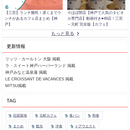
【三宮】ランチ難民！遅くまでラ
※ほぼ閉店【神戸で人気のタピオ
ンチがあるカフェ店まとめ【神
カ専門店】動画付き♥49店！三宮
戸】
～元町 完全版【カフェ】
もっと見る
更新情報
リッツ・カールトン 大阪 掲載
ラ・スイート神戸ハーバーランド 掲載
神戸みなと温泉蓮 掲載
LE CROISSANT DE VACANCES 掲載
MITSU掲載
TAG
旧居留地
元町カフェ
食パン
和食
まとめ
観光
洋食
トアウエスト