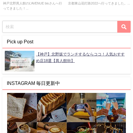
い！【神戸北野】
【八坂神社から】
神戸北野異人館のL’AVENUE bisさんへ行
京都東山花灯路2022へ行ってきました。...
ってきました！...
Pick up Post
【神戸】北野坂でランチするならココ！人気おすす
め店18選【異人館街】
INSTAGRAM 毎日更新中