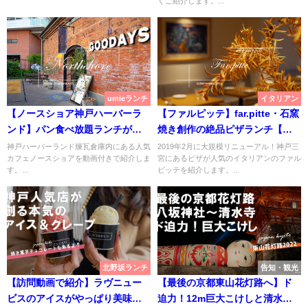
くご紹介します。...
umieランチ
イタリアン
【ノースショア神戸ハーバーラ
【ファルピッテ】far.pitte・石窯
ンド】パン食べ放題ランチが大
焼き創作の絶品ピザランチ【神
人気【煉瓦倉庫・
戸三宮】
神戸ハーバーランド煉瓦倉庫内にある人気
2019年2月に大規模リニューアル！神戸三
カフェノースショアを動画付きで紹介しま
宮にあるピザが人気のイタリアンのファル
NORTHSHORE】
す。...
ピッテを紹介します。...
北野坂ランチ
告知・観光
【訪問動画で紹介】ラヴニュー
【最後の京都東山花灯路へ】ド
ビスのアイスがやっぱり美味し
迫力！12m巨大こけしと清水寺