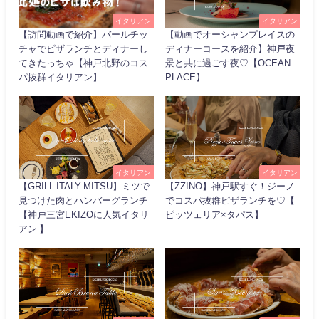
イタリアン
イタリアン
【訪問動画で紹介】バールチッ
【動画でオーシャンプレイスの
チャでピザランチとディナーし
ディナーコースを紹介】神戸夜
てきたっちゃ【神戸北野のコス
景と共に過ごす夜♡【OCEAN
パ抜群イタリアン】
PLACE】
イタリアン
イタリアン
【GRILL ITALY MITSU】ミツで
【ZZINO】神戸駅すぐ！ジーノ
見つけた肉とハンバーグランチ
でコスパ抜群ピザランチを♡【
【神戸三宮EKIZOに人気イタリ
ピッツェリア×タパス】
アン 】