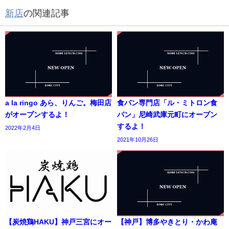
新店
の関連記事
a la ringo あら、りんご。梅田店
食パン専門店「ル・ミトロン食
がオープンするよ！
パン」尼崎武庫元町にオープン
するよ！
2022年2月4日
2021年10月26日
【炭焼鶏HAKU】神戸三宮にオー
【神戸】博多やきとり・かわ庵