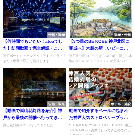
告知・観光
観光・告知
【何時間でもいたい！atoaでし
【3つ目のBE KOBE 神戸北区に
た】訪問動画で完全解説・これ
完成へ】木製の新しいビーコウ
がアトアだ！【神戸ポートミュ
ベ【神出山田自転車道】
神戸ポートミュージアム・アトアに行って
神戸市北区の「つくはら湖」前に新しい木
きた！動画で詳しく紹介します。...
製のBE KOBEモニュメントが完成へ！...
ージアムへ】
告知・観光
ホテル・施設
【動画で嵐山花灯路を紹介】神
動画で紹介するベールに包まれ
戸から最後の開催へ行ってきま
た神戸人気ストロベリーブッフ
した【渡月橋や常寂光寺もライ
ェの全容【オーシャンズガーデ
嵐山花灯路2021へ行ってきました！...
STRAWBERRY RED BUFFET 2023 極上
～KIWAMI～へ実際に行ってきたので詳し
トアップ】
ン】