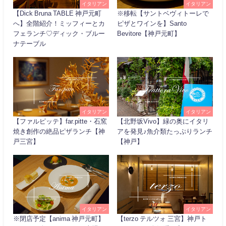
イタリアン
イタリアン
【Dick Bruna TABLE 神戸元町
※移転【サントベヴィトーレで
へ】全階紹介！ミッフィーとカ
ピザとワインを】Santo
フェランチ♡ディック・ブルー
Bevitore【神戸元町】
ナテーブル
イタリアン
イタリアン
【ファルピッテ】far.pitte・石窯
【北野坂Vivo】緑の奥にイタリ
焼き創作の絶品ピザランチ【神
アを発見♪魚介類たっぷりランチ
戸三宮】
【神戸】
イタリアン
イタリアン
※閉店予定【anima 神戸元町】
【terzo テルツォ 三宮】神戸ト