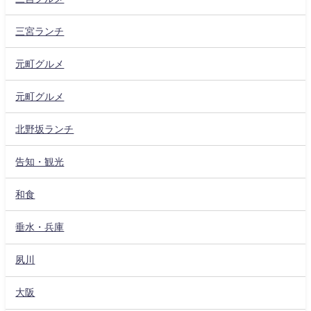
三宮ランチ
元町グルメ
元町グルメ
北野坂ランチ
告知・観光
和食
垂水・兵庫
夙川
大阪