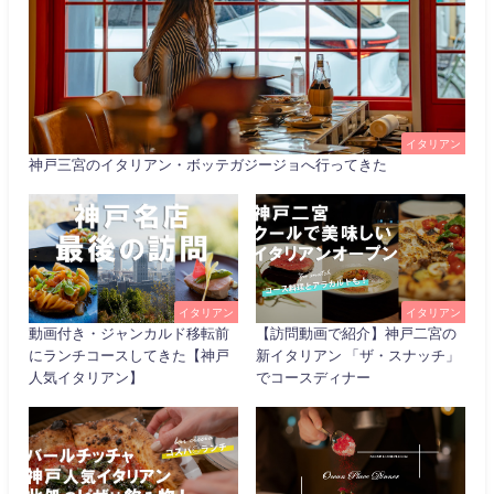
イタリアン
神戸三宮のイタリアン・ボッテガジージョへ行ってきた
イタリアン
イタリアン
動画付き・ジャンカルド移転前
【訪問動画で紹介】神戸二宮の
にランチコースしてきた【神戸
新イタリアン 「ザ・スナッチ」
人気イタリアン】
でコースディナー