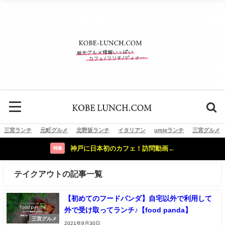
三宮ランチ
元町グルメ
北野坂ランチ
イタリアン
umieランチ
三宮グルメ
神戸に日本初のカフェ！訪問動画←
特集
テイクアウトの記事一覧
【初めてのフードパンダ】自宅以外で利用して
外で受け取ってランチ♪【food panda】
三宮グルメ
2021年9月30日