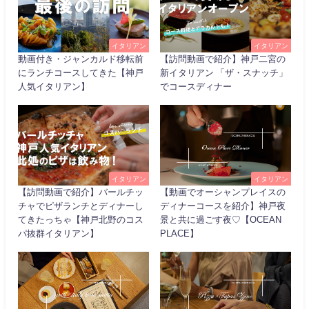
イタリアン
イタリアン
動画付き・ジャンカルド移転前
【訪問動画で紹介】神戸二宮の
にランチコースしてきた【神戸
新イタリアン 「ザ・スナッチ」
人気イタリアン】
でコースディナー
イタリアン
イタリアン
【訪問動画で紹介】バールチッ
【動画でオーシャンプレイスの
チャでピザランチとディナーし
ディナーコースを紹介】神戸夜
てきたっちゃ【神戸北野のコス
景と共に過ごす夜♡【OCEAN
パ抜群イタリアン】
PLACE】