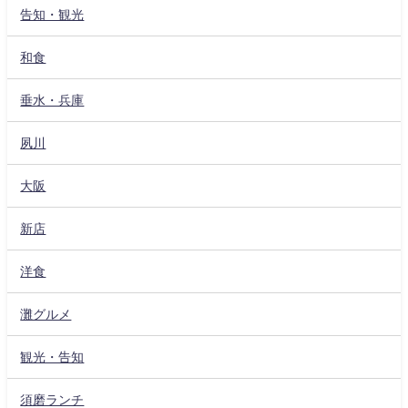
告知・観光
和食
垂水・兵庫
夙川
大阪
新店
洋食
灘グルメ
観光・告知
須磨ランチ