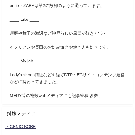
umie・ZARAは第2の故郷のように通っています。
____ Like ____
須磨や舞子の海辺など神戸らしい風景が好き✧*̣̩☽⋆
イタリアンや長田のお好み焼きや焼き肉も好きです。
____ My job ____
Lady's shoes商社などを経てDTP・ECサイトコンテンツ運営
などに携わってきました。
MERY等の複数webメディアにも記事寄稿 多数。
姉妹メディア
・GENIC KOBE