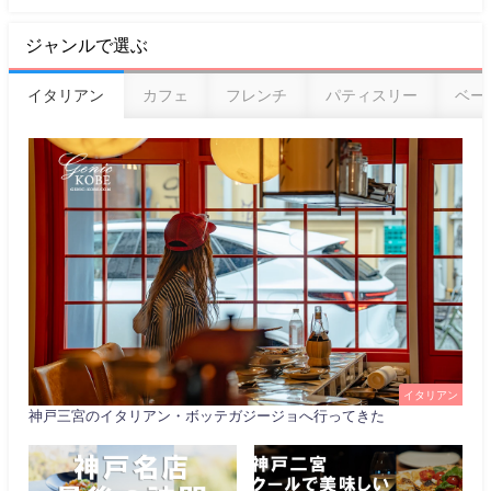
ジャンルで選ぶ
イタリアン
カフェ
フレンチ
パティスリー
ベー
イタリアン
神戸三宮のイタリアン・ボッテガジージョへ行ってきた