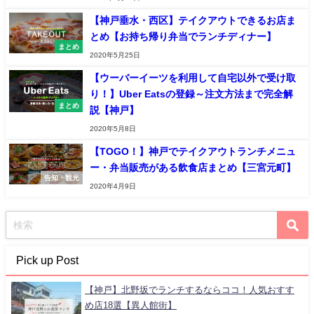
【神戸垂水・西区】テイクアウトできるお店ま
とめ【お持ち帰り弁当でランチディナー】
まとめ
2020年5月25日
【ウーバーイーツを利用して自宅以外で受け取
り！】Uber Eatsの登録～注文方法まで完全解
まとめ
説【神戸】
2020年5月8日
【TOGO！】神戸でテイクアウトランチメニュ
ー・弁当販売がある飲食店まとめ【三宮元町】
告知・観光
2020年4月9日
Pick up Post
【神戸】北野坂でランチするならココ！人気おすす
め店18選【異人館街】