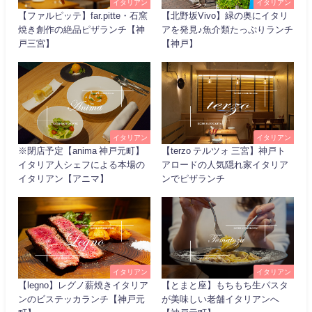
イタリアン
イタリアン
【ファルピッテ】far.pitte・石窯
【北野坂Vivo】緑の奥にイタリ
焼き創作の絶品ピザランチ【神
アを発見♪魚介類たっぷりランチ
戸三宮】
【神戸】
イタリアン
イタリアン
※閉店予定【anima 神戸元町】
【terzo テルツォ 三宮】神戸ト
イタリア人シェフによる本場の
アロードの人気隠れ家イタリア
イタリアン【アニマ】
ンでピザランチ
イタリアン
イタリアン
【legno】レグノ薪焼きイタリア
【とまと座】もちもち生パスタ
ンのビステッカランチ【神戸元
が美味しい老舗イタリアンへ