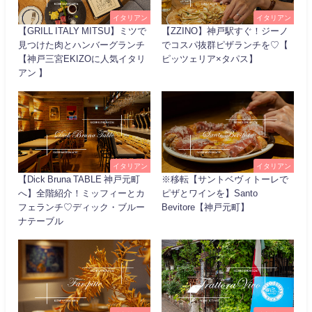
イタリアン
イタリアン
【GRILL ITALY MITSU】ミツで
【ZZINO】神戸駅すぐ！ジーノ
見つけた肉とハンバーグランチ
でコスパ抜群ピザランチを♡【
【神戸三宮EKIZOに人気イタリ
ピッツェリア×タパス】
アン 】
イタリアン
イタリアン
【Dick Bruna TABLE 神戸元町
※移転【サントベヴィトーレで
へ】全階紹介！ミッフィーとカ
ピザとワインを】Santo
フェランチ♡ディック・ブルー
Bevitore【神戸元町】
ナテーブル