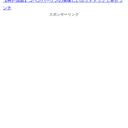
【神戸須磨】コペンハーゲンの美味しいホットドッグで幸せラ
ンチ
スポンサーリンク