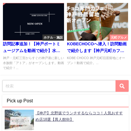
ホテル・施設
元町グルメ
訪問記事追加！【神戸ポートミ
KOBECHOCOへ潜入！訪問動画
ュージアムを動画で紹介】水族
で紹介します【神戸元町カフ
館「アトア」10月オープン！場
ェ】
神戸・元町三宮からすぐの神戸港に新しい
KOBE CHOCO 神戸元町旧居留地にオー
水族館「アトア」がオープンします。動画
プン！動画で紹介。...
所は新港第一突堤
で紹介！...
Pick up Post
【神戸】北野坂でランチするならココ！人気おすす
め店18選【異人館街】