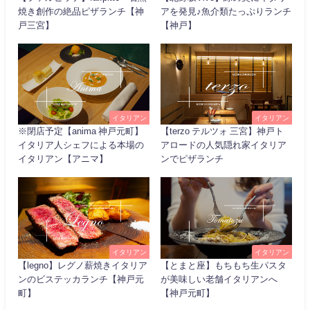
焼き創作の絶品ピザランチ【神
アを発見♪魚介類たっぷりランチ
戸三宮】
【神戸】
イタリアン
イタリアン
※閉店予定【anima 神戸元町】
【terzo テルツォ 三宮】神戸ト
イタリア人シェフによる本場の
アロードの人気隠れ家イタリア
イタリアン【アニマ】
ンでピザランチ
イタリアン
イタリアン
【legno】レグノ薪焼きイタリア
【とまと座】もちもち生パスタ
ンのビステッカランチ【神戸元
が美味しい老舗イタリアンへ
町】
【神戸元町】