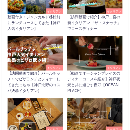
イタリアン
イタリアン
動画付き・ジャンカルド移転前
【訪問動画で紹介】神戸二宮の
にランチコースしてきた【神戸
新イタリアン 「ザ・スナッチ」
人気イタリアン】
でコースディナー
イタリアン
イタリアン
【訪問動画で紹介】バールチッ
【動画でオーシャンプレイスの
チャでピザランチとディナーし
ディナーコースを紹介】神戸夜
てきたっちゃ【神戸北野のコス
景と共に過ごす夜♡【OCEAN
パ抜群イタリアン】
PLACE】
イタリアン
イタリアン