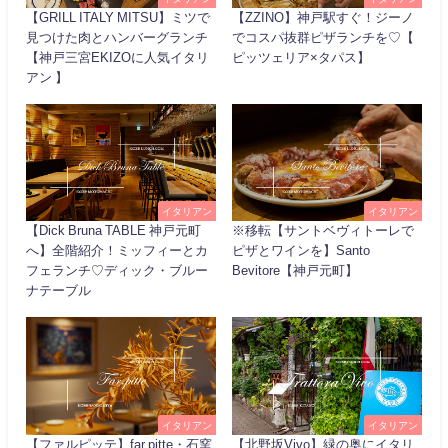
【GRILL ITALY MITSU】ミツで
【ZZINO】神戸駅すぐ！ジーノ
見つけた肉とハンバーグランチ
でコスパ抜群ピザランチを♡【
【神戸三宮EKIZOに人気イタリ
ピッツェリア×タパス】
アン 】
イタリアン
イタリアン
【Dick Bruna TABLE 神戸元町
※移転【サントベヴィトーレで
へ】全階紹介！ミッフィーとカ
ピザとワインを】Santo
フェランチ♡ディック・ブルー
Bevitore【神戸元町】
ナテーブル
イタリアン
イタリアン
【ファルピッテ】far.pitte・石窯
【北野坂Vivo】緑の奥にイタリ