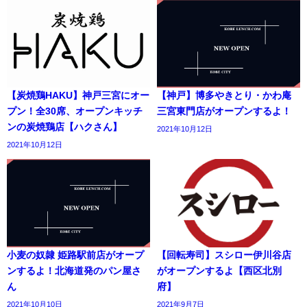
【炭焼鶏HAKU】神戸三宮にオー
【神戸】博多やきとり・かわ庵
プン！全30席、オープンキッチ
三宮東門店がオープンするよ！
ンの炭焼鶏店【ハクさん】
2021年10月12日
2021年10月12日
小麦の奴隷 姫路駅前店がオープ
【回転寿司】スシロー伊川谷店
ンするよ！北海道発のパン屋さ
がオープンするよ【西区北別
ん
府】
2021年10月10日
2021年9月7日