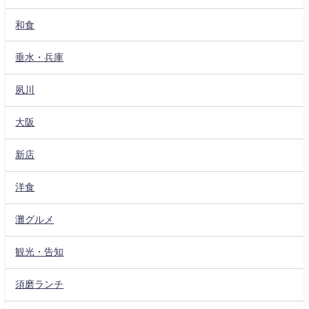
和食
垂水・兵庫
夙川
大阪
新店
洋食
灘グルメ
観光・告知
須磨ランチ