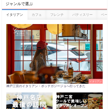
ジャンルで選ぶ
イタリアン
カフェ
フレンチ
パティスリー
ベー
イタリアン
神戸三宮のイタリアン・ボッテガジージョへ行ってきた