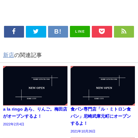
LINE
新店
の関連記事
a la ringo あら、りんご。梅田店
食パン専門店「ル・ミトロン食
がオープンするよ！
パン」尼崎武庫元町にオープン
するよ！
2022年2月4日
2021年10月26日