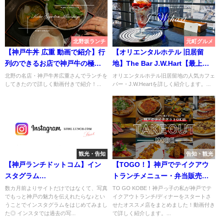
北野坂ランチ
元町グルメ
【神戸牛丼 広重 動画で紹介】行
【オリエンタルホテル 旧居留
列のできるお店で神戸牛の極上
地】The Bar J.W.Hart【最上階
牛丼ランチを♡【北野三宮】
で極上のカフェ時間】
北野の名店・神戸牛丼広重さんでランチを
オリエンタルホテル旧居留地の人気カフェ
してきたので詳しく動画付きで紹介！...
バー・J.W.Heartを詳しく紹介します。...
観光・告知
告知・観光
【神戸ランチドットコム】イン
【TOGO！】神戸でテイクアウ
スタグラム
トランチメニュー・弁当販売が
START【instagram】
ある飲食店まとめ【三宮元町】
数カ月前よりサイトだけではなくて、写真
TO GO KOBE！神戸っ子の私が神戸でテ
でもっと神戸の魅力を伝えれたらな♪とい
イクアウトランチ/ディナーをスタートさ
うことでインスタグラムをはじめてみまし
せたオススメ店をまとめました！動画付き
た◎ インスタでは過去の写...
で詳しく紹介します。...