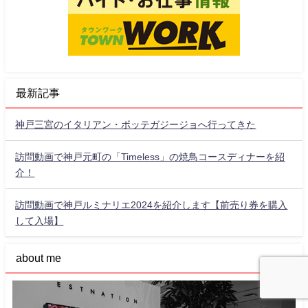
最新記事
神戸三宮のイタリアン・ボッテガジージョへ行ってきた
訪問動画で神戸元町の「Timeless」の焼鳥コースディナーを紹
介！
訪問動画で神戸ルミナリエ2024を紹介します【前売り券を購入
して入場】
about me