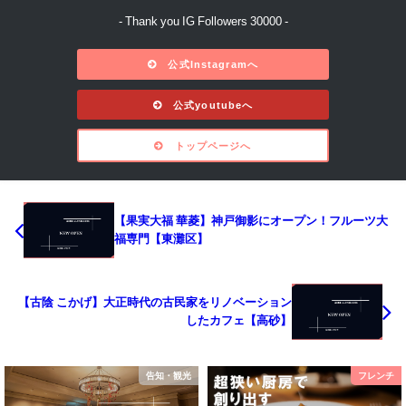
- Thank you IG Followers 30000 -
公式Instagramへ
公式youtubeへ
トップページへ
【果実大福 華菱】神戸御影にオープン！フルーツ大
福専門【東灘区】
【古陰 こかげ】大正時代の古民家をリノベーション
したカフェ【高砂】
告知・観光
フレンチ