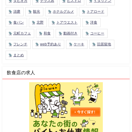
タピオカ
テラス席
ビストロ
イタリアン
須磨
観光
ホテルグルメ
トアロード
食パン
北野
トアウエスト
洋食
元町カフェ
和食
動画付き
コーヒー
フレンチ
web予約あり
ケーキ
旧居留地
まとめ
飲食店の求人