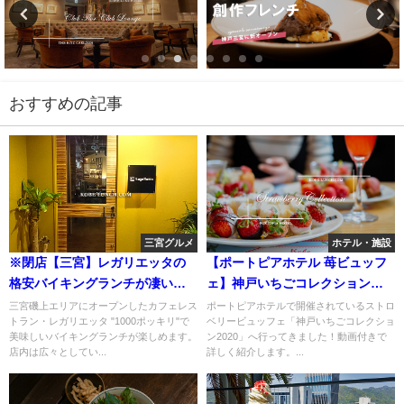
おすすめの記事
三宮グルメ
ホテル・施設
※閉店【三宮】レガリエッタの
【ポートピアホテル 苺ビュッフ
格安バイキングランチが凄い！
ェ】神戸いちごコレクション
LEGALIETTA【ビュッフェ】
2020へ【SOCO 】
三宮磯上エリアにオープンしたカフェレス
ポートピアホテルで開催されているストロ
トラン・レガリエッタ "1000ポッキリ"で
ベリービュッフェ「神戸いちごコレクショ
美味しいバイキングランチが楽しめます。
ン2020」へ行ってきました！動画付きで
店内は広々としてい...
詳しく紹介します。...