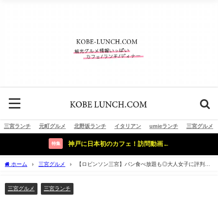
三宮ランチ
元町グルメ
北野坂ランチ
イタリアン
umieランチ
三宮グルメ
神戸に日本初のカフェ！訪問動画←
特集
ホーム
三宮グルメ
【ロビンソン三宮】パン食べ放題も◎大人女子に評判の
素敵カフェ【Robinson 旧居留地】
三宮グルメ
三宮ランチ