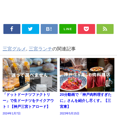
LINE
三宮グルメ
,
三宮ランチ
の関連記事
「ドットドーナツファクトリ
20分動画で「神戸肉料理すぎた
ー」で生ドーナツをテイクアウ
に」さんを紹介し尽くす。【三
ト！【神戸三宮トアロード】
宮東】
2024年1月7日
2023年5月15日