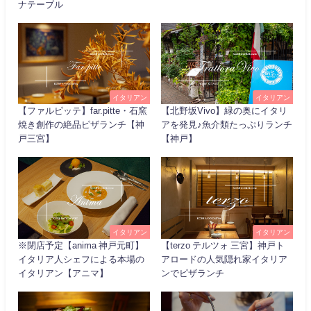
ナテーブル
イタリアン
イタリアン
【ファルピッテ】far.pitte・石窯
【北野坂Vivo】緑の奥にイタリ
焼き創作の絶品ピザランチ【神
アを発見♪魚介類たっぷりランチ
戸三宮】
【神戸】
イタリアン
イタリアン
※閉店予定【anima 神戸元町】
【terzo テルツォ 三宮】神戸ト
イタリア人シェフによる本場の
アロードの人気隠れ家イタリア
イタリアン【アニマ】
ンでピザランチ