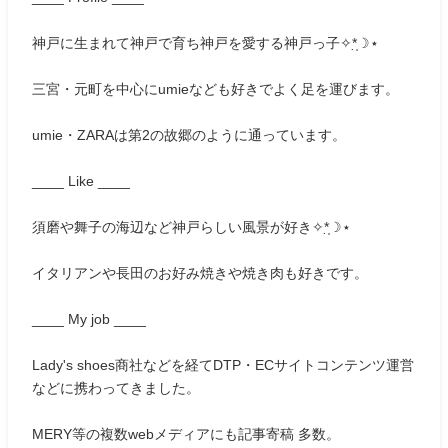
神戸に生まれて神戸で育ち神戸を愛する神戸っ子✧*̣̩☽⋆
三宮・元町を中心にumieなども好きでよく足を運びます。
umie・ZARAは第2の故郷のように通っています。
____ Like ____
須磨や舞子の海辺など神戸らしい風景が好き✧*̣̩☽⋆
イタリアンや長田のお好み焼きや焼き肉も好きです。
____ My job ____
Lady's shoes商社などを経てDTP・ECサイトコンテンツ運営
などに携わってきました。
MERY等の複数webメディアにも記事寄稿 多数。