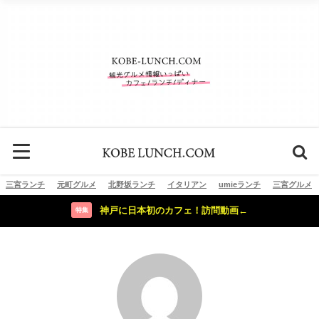
三宮ランチ
元町グルメ
北野坂ランチ
イタリアン
umieランチ
三宮グルメ
神戸に日本初のカフェ！訪問動画←
特集