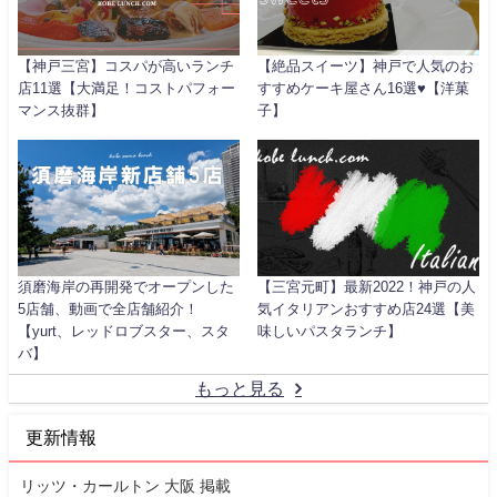
【神戸三宮】コスパが高いランチ
【絶品スイーツ】神戸で人気のお
店11選【大満足！コストパフォー
すすめケーキ屋さん16選♥【洋菓
マンス抜群】
子】
須磨海岸の再開発でオープンした
【三宮元町】最新2022！神戸の人
5店舗、動画で全店舗紹介！
気イタリアンおすすめ店24選【美
【yurt、レッドロブスター、スタ
味しいパスタランチ】
バ】
もっと見る
更新情報
リッツ・カールトン 大阪 掲載