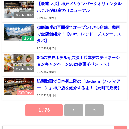
【最速レポ】神戸メリケンパークオリエンタル
ホテルが62室のリニューアル！
ホテル・施設
2023年9月25日
須磨海岸の再開発でオープンした5店舗、動画
で全店舗紹介！【yurt、レッドロブスター、ス
まとめ
タバ】
2023年9月25日
6つの神戸ホテルが共演！兵庫デスティネーシ
ョンキャンペーン2023参画イベントへ！
ホテル・施設
2023年7月6日
訪問動画で日本初上陸の「Badiani（バディア
ーニ）」神戸店を紹介するよ！【元町商店街】
元町グルメ
2023年7月1日
1 / 76