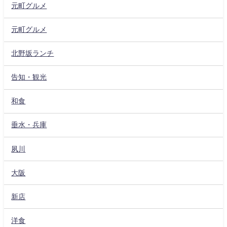
元町グルメ
元町グルメ
北野坂ランチ
告知・観光
和食
垂水・兵庫
夙川
大阪
新店
洋食