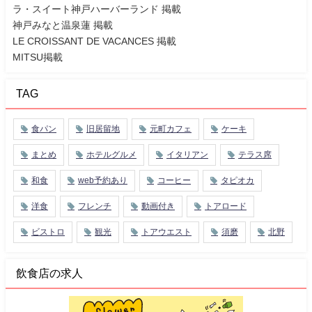
ラ・スイート神戸ハーバーランド 掲載
神戸みなと温泉蓮 掲載
LE CROISSANT DE VACANCES 掲載
MITSU掲載
TAG
食パン
旧居留地
元町カフェ
ケーキ
まとめ
ホテルグルメ
イタリアン
テラス席
和食
web予約あり
コーヒー
タピオカ
洋食
フレンチ
動画付き
トアロード
ビストロ
観光
トアウエスト
須磨
北野
飲食店の求人