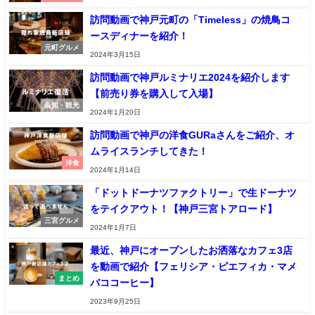
訪問動画で神戸元町の「Timeless」の焼鳥コ
ースディナーを紹介！
元町グルメ
2024年3月15日
訪問動画で神戸ルミナリエ2024を紹介します
【前売り券を購入して入場】
告知・観光
2024年1月20日
訪問動画で神戸の洋食GURaさんをご紹介、オ
ムライスランチしてきた！
洋食
2024年1月14日
「ドットドーナツファクトリー」で生ドーナツ
をテイクアウト！【神戸三宮トアロード】
三宮グルメ
2024年1月7日
最近、神戸にオープンしたお洒落なカフェ3店
を動画で紹介【フェリシア・ピエフィカ・マメ
まとめ
バココーヒー】
2023年9月25日