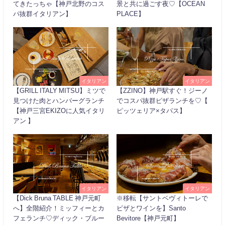
てきたっちゃ【神戸北野のコス
景と共に過ごす夜♡【OCEAN
パ抜群イタリアン】
PLACE】
イタリアン
イタリアン
【GRILL ITALY MITSU】ミツで
【ZZINO】神戸駅すぐ！ジーノ
見つけた肉とハンバーグランチ
でコスパ抜群ピザランチを♡【
【神戸三宮EKIZOに人気イタリ
ピッツェリア×タパス】
アン 】
イタリアン
イタリアン
【Dick Bruna TABLE 神戸元町
※移転【サントベヴィトーレで
へ】全階紹介！ミッフィーとカ
ピザとワインを】Santo
フェランチ♡ディック・ブルー
Bevitore【神戸元町】