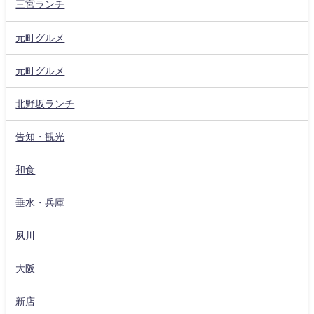
三宮ランチ
元町グルメ
元町グルメ
北野坂ランチ
告知・観光
和食
垂水・兵庫
夙川
大阪
新店