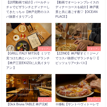
【訪問動画で紹介】バールチッ
【動画でオーシャンプレイスの
チャでピザランチとディナーし
ディナーコースを紹介】神戸夜
てきたっちゃ【神戸北野のコス
景と共に過ごす夜♡【OCEAN
パ抜群イタリアン】
PLACE】
イタリアン
イタリアン
【GRILL ITALY MITSU】ミツで
【ZZINO】神戸駅すぐ！ジーノ
見つけた肉とハンバーグランチ
でコスパ抜群ピザランチを♡【
【神戸三宮EKIZOに人気イタリ
ピッツェリア×タパス】
アン 】
イタリアン
イタリアン
【Dick Bruna TABLE 神戸元町
※移転【サントベヴィトーレで