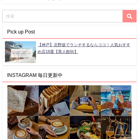
Pick up Post
【神戸】北野坂でランチするならココ！人気おすす
め店18選【異人館街】
INSTAGRAM 毎日更新中