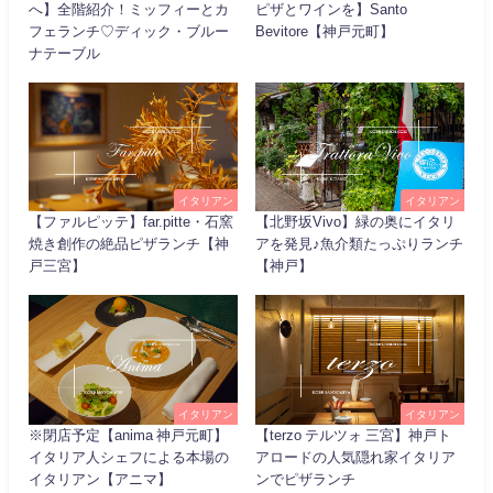
へ】全階紹介！ミッフィーとカ
ピザとワインを】Santo
フェランチ♡ディック・ブルー
Bevitore【神戸元町】
ナテーブル
イタリアン
イタリアン
【ファルピッテ】far.pitte・石窯
【北野坂Vivo】緑の奥にイタリ
焼き創作の絶品ピザランチ【神
アを発見♪魚介類たっぷりランチ
戸三宮】
【神戸】
イタリアン
イタリアン
※閉店予定【anima 神戸元町】
【terzo テルツォ 三宮】神戸ト
イタリア人シェフによる本場の
アロードの人気隠れ家イタリア
イタリアン【アニマ】
ンでピザランチ