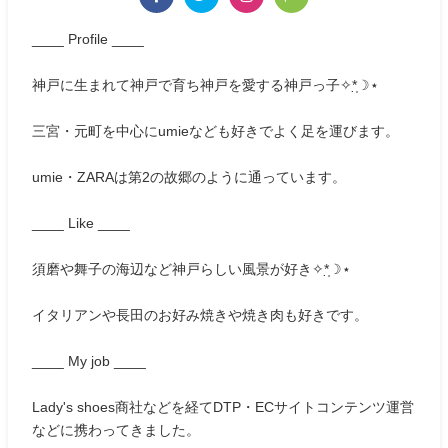
____ Profile ____
神戸に生まれて神戸で育ち神戸を愛する神戸っ子✧*̣̩☽⋆
三宮・元町を中心にumieなども好きでよく足を運びます。
umie・ZARAは第2の故郷のように通っています。
____ Like ____
須磨や舞子の海辺など神戸らしい風景が好き✧*̣̩☽⋆
イタリアンや長田のお好み焼きや焼き肉も好きです。
____ My job ____
Lady's shoes商社などを経てDTP・ECサイトコンテンツ運営
などに携わってきました。