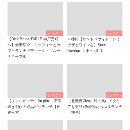
イタリアン
イタリアン
【Dick Bruna TABLE 神戸元町
※移転【サントベヴィトーレで
へ】全階紹介！ミッフィーとカ
ピザとワインを】Santo
フェランチ♡ディック・ブルー
Bevitore【神戸元町】
ナテーブル
イタリアン
イタリアン
【ファルピッテ】far.pitte・石窯
【北野坂Vivo】緑の奥にイタリ
焼き創作の絶品ピザランチ【神
アを発見♪魚介類たっぷりランチ
戸三宮】
【神戸】