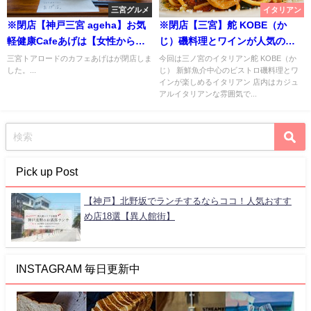
三宮グルメ
イタリアン
※閉店【神戸三宮 ageha】お気
※閉店【三宮】舵 KOBE（か
軽健康Cafeあげは【女性から人
じ）磯料理とワインが人気の穴
気の自然食カフェ】
場イタリアンKAJI【神戸】
三宮トアロードのカフェあげはが閉店しま
今回は三ノ宮のイタリアン舵 KOBE（か
した。...
じ） 新鮮魚介中心のビストロ磯料理とワ
インが楽しめるイタリアン 店内はカジュ
アルイタリアンな雰囲気で...
Pick up Post
【神戸】北野坂でランチするならココ！人気おすす
め店18選【異人館街】
INSTAGRAM 毎日更新中