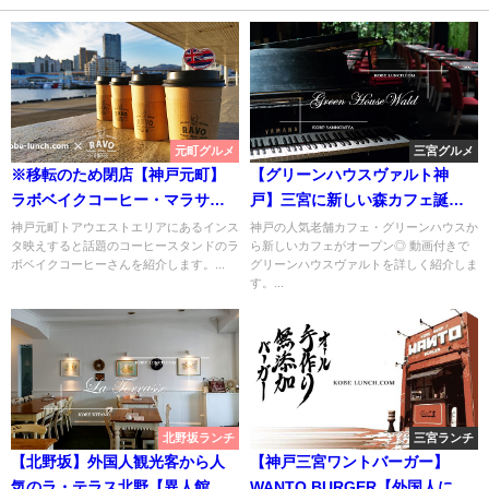
元町グルメ
三宮グルメ
※移転のため閉店【神戸元町】
【グリーンハウスヴァルト神
ラボベイクコーヒー・マラサダ
戸】三宮に新しい森カフェ誕生
がインスタで大人気【三宮】
【GREEN HOUSE Wald】
神戸元町トアウエストエリアにあるインス
神戸の人気老舗カフェ・グリーンハウスか
タ映えすると話題のコーヒースタンドのラ
ら新しいカフェがオープン◎ 動画付きで
ボベイクコーヒーさんを紹介します。...
グリーンハウスヴァルトを詳しく紹介しま
す。...
北野坂ランチ
三宮ランチ
【北野坂】外国人観光客から人
【神戸三宮ワントバーガー】
気のラ・テラス北野【異人館の
WANTO BURGER【外国人にも