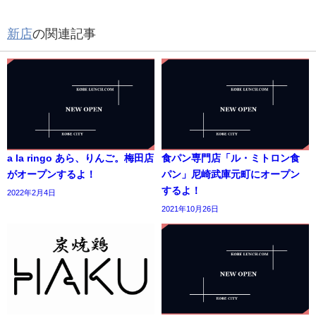
新店
の関連記事
a la ringo あら、りんご。梅田店
食パン専門店「ル・ミトロン食
がオープンするよ！
パン」尼崎武庫元町にオープン
するよ！
2022年2月4日
2021年10月26日