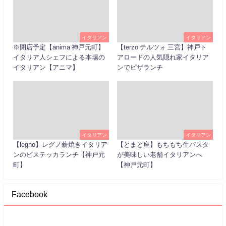
イタリアン
イタリアン
※閉店予定【anima 神戸元町】
【terzo テルツォ 三宮】神戸ト
イタリア人シェフによる本場の
アロードの人気隠れ家イタリア
イタリアン【アニマ】
ンでピザランチ
イタリアン
イタリアン
【legno】レグノ薪焼きイタリア
【とまと座】もちもち生パスタ
ンのビステッカランチ【神戸元
が美味しい老舗イタリアンへ
町】
【神戸元町】
Facebook