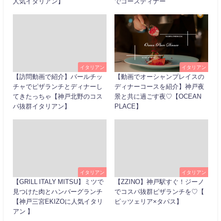
人気イタリアン】
でコースディナー
イタリアン
イタリアン
【訪問動画で紹介】バールチッ
【動画でオーシャンプレイスの
チャでピザランチとディナーし
ディナーコースを紹介】神戸夜
てきたっちゃ【神戸北野のコス
景と共に過ごす夜♡【OCEAN
パ抜群イタリアン】
PLACE】
イタリアン
イタリアン
【GRILL ITALY MITSU】ミツで
【ZZINO】神戸駅すぐ！ジーノ
見つけた肉とハンバーグランチ
でコスパ抜群ピザランチを♡【
【神戸三宮EKIZOに人気イタリ
ピッツェリア×タパス】
アン 】