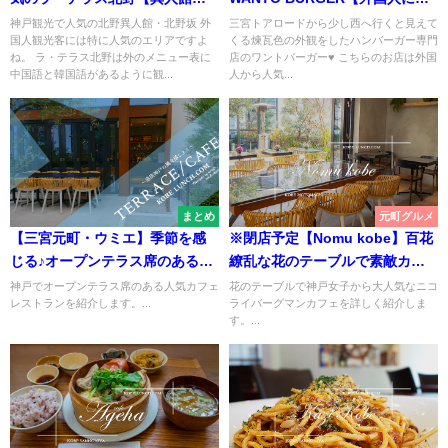
丘】
人気のバーガー店】
神戸観光で人気の北野異人館・北野坂 外
三宮トアロードから少し西へ行くと見えて
国人観光客には特に人気のエリアですよ
くる煉瓦色の外観をしたハンバーガー専門
ね。 ラ・テラス北野は外のメニュー表に
店のワントバーガー♥ こちらのお店は外国
中国語と韓国語があるように観...
人から人気...
まとめ
元町グルメ
【三宮元町・ウミエ】季節を感
※閉店予定【Nomu kobe】百花
じる♪オープンテラス席のある人
繚乱な花のテーブルで素敵カフ
気カフェまとめ【神戸】
ェを♥【エストネーション神戸】
神戸でオープンテラス席のある人気カフェ
花のテーブルで神戸女子から大人気なニコ
レストランを紹介します。...
ライバーグマンカフェを詳しく紹介しま
す。...