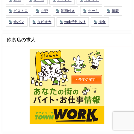
ビストロ
北野
動画付き
ケーキ
須磨
食パン
タピオカ
web予約あり
洋食
飲食店の求人