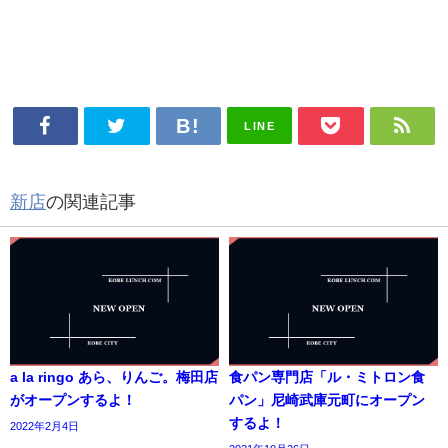
LINE
新店
の関連記事
a la ringo あら、りんご。梅田店
食パン専門店「ル・ミトロン食
がオープンするよ！
パン」尼崎武庫元町にオープン
するよ！
2022年2月4日