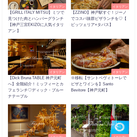
イタリアン
イタリアン
【GRILL ITALY MITSU】ミツで
【ZZINO】神戸駅すぐ！ジーノ
見つけた肉とハンバーグランチ
でコスパ抜群ピザランチを♡【
【神戸三宮EKIZOに人気イタリ
ピッツェリア×タパス】
アン 】
イタリアン
イタリアン
【Dick Bruna TABLE 神戸元町
※移転【サントベヴィトーレで
へ】全階紹介！ミッフィーとカ
ピザとワインを】Santo
フェランチ♡ディック・ブルー
Bevitore【神戸元町】
ナテーブル
イタリアン
イタリアン