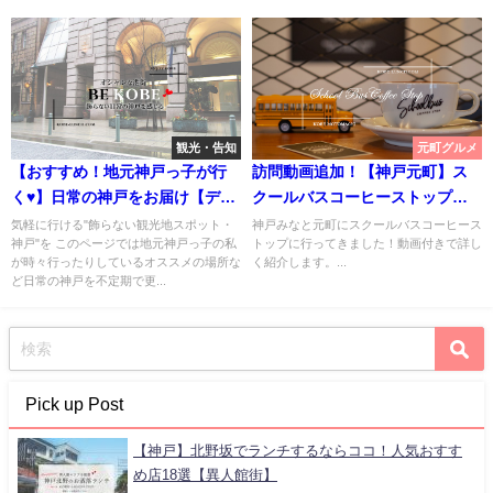
観光・告知
元町グルメ
【おすすめ！地元神戸っ子が行
訪問動画追加！【神戸元町】ス
く♥】日常の神戸をお届け【ディ
クールバスコーヒーストップで
ープな場所まで】
本格珈琲と焼き菓子を
気軽に行ける"飾らない観光地スポット・
神戸みなと元町にスクールバスコーヒース
神戸"を このページでは地元神戸っ子の私
トップに行ってきました！動画付きで詳し
【SCHOOL BUS COFFEE
が時々行ったりしているオススメの場所な
く紹介します。...
STOP】
ど日常の神戸を不定期で更...
Pick up Post
【神戸】北野坂でランチするならココ！人気おすす
め店18選【異人館街】