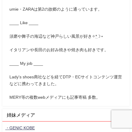
umie・ZARAは第2の故郷のように通っています。
____ Like ____
須磨や舞子の海辺など神戸らしい風景が好き✧*̣̩☽⋆
イタリアンや長田のお好み焼きや焼き肉も好きです。
____ My job ____
Lady's shoes商社などを経てDTP・ECサイトコンテンツ運営
などに携わってきました。
MERY等の複数webメディアにも記事寄稿 多数。
姉妹メディア
・GENIC KOBE