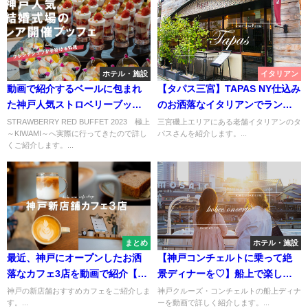
ホテル・施設
イタリアン
動画で紹介するベールに包まれ
【タパス三宮】TAPAS NY仕込み
た神戸人気ストロベリーブッフ
のお洒落なイタリアンでランチ
ェの全容【オーシャンズガーデ
【神戸磯上】
STRAWBERRY RED BUFFET 2023 極上
三宮磯上エリアにある老舗イタリアンのタ
～KIWAMI～へ実際に行ってきたので詳し
パスさんを紹介します。...
ン】
くご紹介します。...
まとめ
ホテル・施設
最近、神戸にオープンしたお洒
【神戸コンチェルトに乗って絶
落なカフェ3店を動画で紹介【フ
景ディナーを♡】船上で楽しむ
ェリシア・ピエフィカ・マメバ
料理とピアノ生演奏【ランチも
神戸の新店舗おすすめカフェをご紹介しま
神戸クルーズ・コンチェルトの船上ディナ
す。...
ーを動画で詳しく紹介します。...
ココーヒー】
人気】