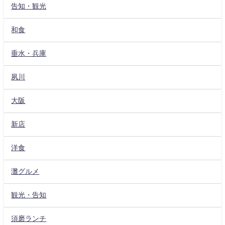
告知・観光
和食
垂水・兵庫
夙川
大阪
新店
洋食
灘グルメ
観光・告知
須磨ランチ