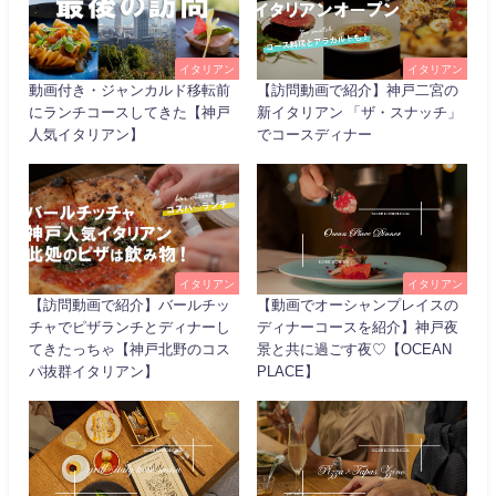
イタリアン
イタリアン
動画付き・ジャンカルド移転前
【訪問動画で紹介】神戸二宮の
にランチコースしてきた【神戸
新イタリアン 「ザ・スナッチ」
人気イタリアン】
でコースディナー
イタリアン
イタリアン
【訪問動画で紹介】バールチッ
【動画でオーシャンプレイスの
チャでピザランチとディナーし
ディナーコースを紹介】神戸夜
てきたっちゃ【神戸北野のコス
景と共に過ごす夜♡【OCEAN
パ抜群イタリアン】
PLACE】