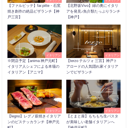
【ファルピッテ】far.pitte・石窯
【北野坂Vivo】緑の奥にイタリ
焼き創作の絶品ピザランチ【神
アを発見♪魚介類たっぷりランチ
戸三宮】
【神戸】
イタリアン
イタリアン
※閉店予定【anima 神戸元町】
【terzo テルツォ 三宮】神戸ト
イタリア人シェフによる本場の
アロードの人気隠れ家イタリア
イタリアン【アニマ】
ンでピザランチ
イタリアン
イタリアン
【legno】レグノ薪焼きイタリア
【とまと座】もちもち生パスタ
ンのビステッカランチ【神戸元
が美味しい老舗イタリアンへ
町】
【神戸元町】