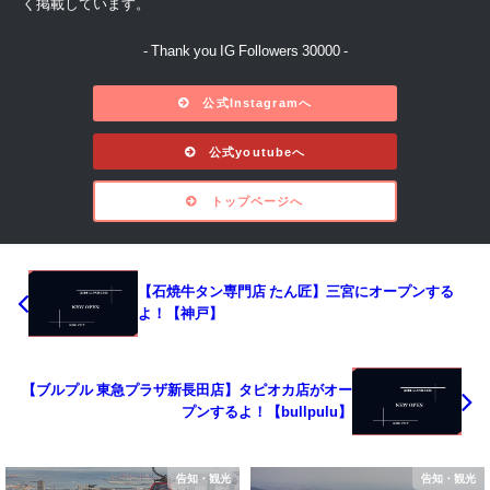
く掲載しています。
- Thank you IG Followers 30000 -
公式Instagramへ
公式youtubeへ
トップページへ
【石焼牛タン専門店 たん匠】三宮にオープンする
よ！【神戸】
【ブルプル 東急プラザ新長田店】タピオカ店がオー
プンするよ！【bullpulu】
告知・観光
告知・観光