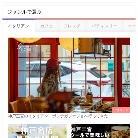
ジャンルで選ぶ
イタリアン
カフェ
フレンチ
パティスリー
ベー
イタリアン
神戸三宮のイタリアン・ボッテガジージョへ行ってきた