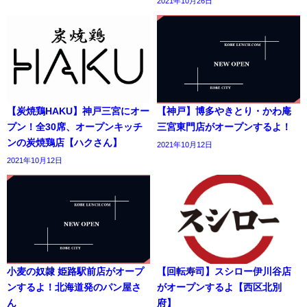
2021年10月26日
【炭焼鶏HAKU】神戸三宮にオー
【神戸】博多やきとり・かわ庵
プン！全30席、オープンキッチ
三宮東門店がオープンするよ！
ンの炭焼鶏店【ハクさん】
2021年10月12日
2021年10月12日
小麦の奴隷 姫路駅前店がオープ
【回転寿司】スシロー伊川谷店
ンするよ！北海道発のパン屋さ
がオープンするよ【西区北別
ん
府】