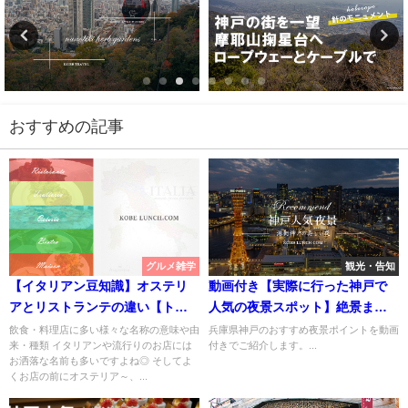
おすすめの記事
グルメ雑学
観光・告知
【イタリアン豆知識】オステリ
動画付き【実際に行った神戸で
アとリストランテの違い【トラ
人気の夜景スポット】絶景まと
ットリアの意味】
め【デートにおすすめ】
飲食・料理店に多い様々な名称の意味や由
兵庫県神戸のおすすめ夜景ポイントを動画
来・種類 イタリアンや流行りのお店には
付きでご紹介します。...
お洒落な名前も多いですよね◎ そしてよ
くお店の前にオステリア～、...