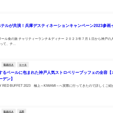
ホテルが共演！兵庫デスティネーションキャンペーン2023参画
ワール食の旅 チャリティーランチ＆ディナー ２０２３年７月１日から神戸の
て、チ...
動画付き
ケーキ
するベールに包まれた神戸人気ストロベリーブッフェの全容【
ーデン】
RY RED BUFFET 2023 極上～KIWAMI～へ実際に行ってきたので詳しくご
動画付き
北野