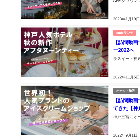
ANAクラウン
2023年1月19日
umieランチ
【訪問動画
ー2022へ
ラスイート神戸
2022年11月5日
ホテル・施設
【訪問動画
てきた【神戸阪
神戸三宮にオープ
2022年9月1日