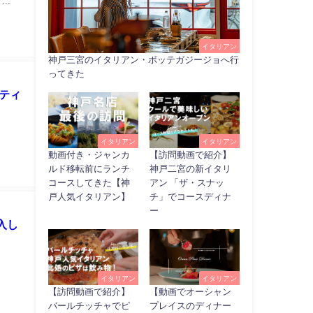
..
イタリアン
神戸三宮のイタリアン・ボッテガジージョへ行
ってきた
ティ
イタリアン
イタリアン
動画付き・ジャンカ
【訪問動画で紹介】
ルド移転前にランチ
神戸二宮の新イタリ
コースしてきた【神
アン 「ザ・スナッ
戸人気イタリアン】
チ」でコースディナ
ー
入し
.
イタリアン
イタリアン
【訪問動画で紹介】
【動画でオーシャン
バールチッチャでピ
プレイスのディナー