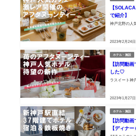
【SOLAC
で紹介】
神戸北野の人
2023年2月24日
ホテル・施設
【訪問動画
した♡
ラスイート神
2023年1月27日
ホテル・施設
【訪問動画
【ディナー