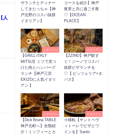
ザランチとディナー
コースを紹介】神戸
してきたっちゃ【神
夜景と共に過ごす夜
戸北野のコスパ抜群
♡【OCEAN
【人
イタリアン】
PLACE】
イタリアン
イタリアン
【GRILL ITALY
【ZZINO】神戸駅す
MITSU】ミツで見つ
ぐ！ジーノでコスパ
けた肉とハンバーグ
抜群ピザランチを
ランチ【神戸三宮
♡【 ピッツェリア×タ
EKIZOに人気イタリ
パス】
アン 】
イタリアン
イタリアン
【Dick Bruna TABLE
※移転【サントベヴ
神戸元町へ】全階紹
ィトーレでピザとワ
介！ミッフィーとカ
インを】Santo