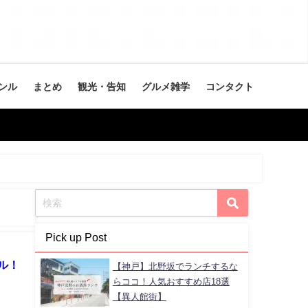
ンル
まとめ
観光・告知
グルメ雑学
コンタクト
Pick up Post
ル！
【神戸】北野坂でランチするな
らココ！人気おすすめ店18選
【異人館街】