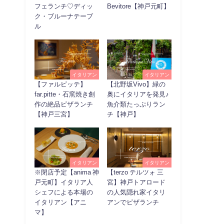
フェランチ♡ディッ
Bevitore【神戸元町】
ク・ブルーナテーブ
ル
イタリアン
イタリアン
【ファルピッテ】
【北野坂Vivo】緑の
far.pitte・石窯焼き創
奥にイタリアを発見♪
作の絶品ピザランチ
魚介類たっぷりラン
【神戸三宮】
チ【神戸】
イタリアン
イタリアン
※閉店予定【anima 神
【terzo テルツォ 三
戸元町】イタリア人
宮】神戸トアロード
シェフによる本場の
の人気隠れ家イタリ
イタリアン【アニ
アンでピザランチ
マ】