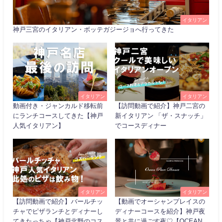
イタリアン
神戸三宮のイタリアン・ボッテガジージョへ行ってきた
イタリアン
イタリアン
動画付き・ジャンカルド移転前
【訪問動画で紹介】神戸二宮の
にランチコースしてきた【神戸
新イタリアン 「ザ・スナッチ」
人気イタリアン】
でコースディナー
イタリアン
イタリアン
【訪問動画で紹介】バールチッ
【動画でオーシャンプレイスの
チャでピザランチとディナーし
ディナーコースを紹介】神戸夜
てきたっちゃ【神戸北野のコス
景と共に過ごす夜♡【OCEAN