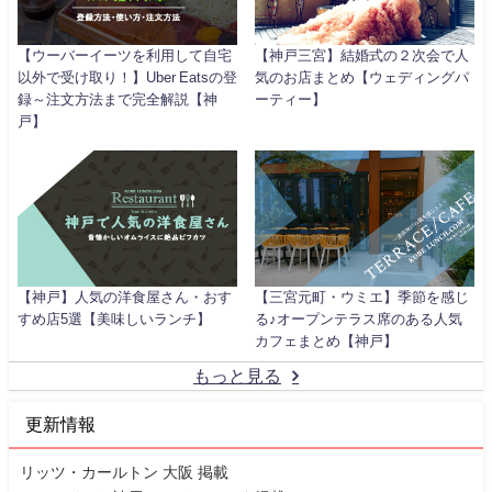
【ウーバーイーツを利用して自宅
【神戸三宮】結婚式の２次会で人
以外で受け取り！】Uber Eatsの登
気のお店まとめ【ウェディングパ
録～注文方法まで完全解説【神
ーティー】
戸】
【神戸】人気の洋食屋さん・おす
【三宮元町・ウミエ】季節を感じ
すめ店5選【美味しいランチ】
る♪オープンテラス席のある人気
カフェまとめ【神戸】
もっと見る
更新情報
リッツ・カールトン 大阪 掲載