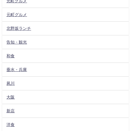
元町グルメ
元町グルメ
北野坂ランチ
告知・観光
和食
垂水・兵庫
夙川
大阪
新店
洋食