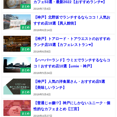
カフェ53選・最新2022【おすすめランチ♥】
まとめ
2016年7月4日
【神戸】北野坂でランチするならココ！人気お
すすめ店18選【異人館街】
まとめ
2016年6月14日
【神戸】トアロード・トアウエストのおすすめ
ランチ店15選【カフェレストラン♥】
まとめ
2016年6月8日
【ハーバーランド】ウミエでランチするならコ
コ！おすすめ店10選【umie・神戸】
まとめ
2016年5月24日
【神戸】人気の洋食屋さん・おすすめ店5選
【美味しいランチ】
まとめ
2016年5月4日
【普通じゃ嫌!?】神戸にしかないユニーク・個
性的なカフェまとめ【三宮】
まとめ
2016年4月27日