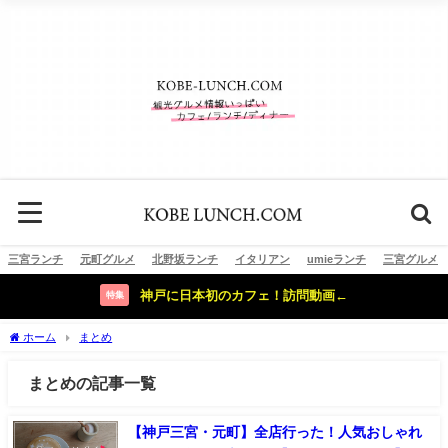
三宮ランチ
元町グルメ
北野坂ランチ
イタリアン
umieランチ
三宮グルメ
神戸に日本初のカフェ！訪問動画←
特集
ホーム
まとめ
まとめの記事一覧
【神戸三宮・元町】全店行った！人気おしゃれ