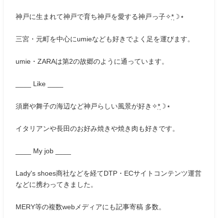
神戸に生まれて神戸で育ち神戸を愛する神戸っ子✧*̣̩☽⋆
三宮・元町を中心にumieなども好きでよく足を運びます。
umie・ZARAは第2の故郷のように通っています。
____ Like ____
須磨や舞子の海辺など神戸らしい風景が好き✧*̣̩☽⋆
イタリアンや長田のお好み焼きや焼き肉も好きです。
____ My job ____
Lady's shoes商社などを経てDTP・ECサイトコンテンツ運営
などに携わってきました。
MERY等の複数webメディアにも記事寄稿 多数。