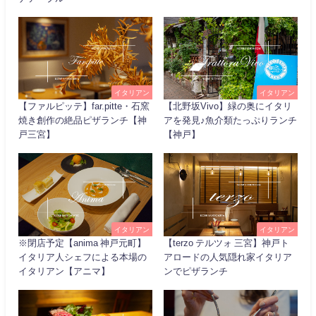
イタリアン
イタリアン
【ファルピッテ】far.pitte・石窯
【北野坂Vivo】緑の奥にイタリ
焼き創作の絶品ピザランチ【神
アを発見♪魚介類たっぷりランチ
戸三宮】
【神戸】
イタリアン
イタリアン
※閉店予定【anima 神戸元町】
【terzo テルツォ 三宮】神戸ト
イタリア人シェフによる本場の
アロードの人気隠れ家イタリア
イタリアン【アニマ】
ンでピザランチ