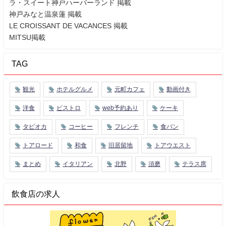
ラ・スイート神戸ハーバーランド 掲載
神戸みなと温泉蓮 掲載
LE CROISSANT DE VACANCES 掲載
MITSU掲載
TAG
観光
ホテルグルメ
元町カフェ
動画付き
洋食
ビストロ
web予約あり
ケーキ
タピオカ
コーヒー
フレンチ
食パン
トアロード
和食
旧居留地
トアウエスト
まとめ
イタリアン
北野
須磨
テラス席
飲食店の求人