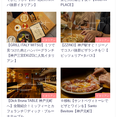
パ抜群イタリアン】
PLACE】
イタリアン
イタリアン
【GRILL ITALY MITSU】ミツで
【ZZINO】神戸駅すぐ！ジーノ
見つけた肉とハンバーグランチ
でコスパ抜群ピザランチを♡【
【神戸三宮EKIZOに人気イタリ
ピッツェリア×タパス】
アン 】
イタリアン
イタリアン
【Dick Bruna TABLE 神戸元町
※移転【サントベヴィトーレで
へ】全階紹介！ミッフィーとカ
ピザとワインを】Santo
フェランチ♡ディック・ブルー
Bevitore【神戸元町】
ナテーブル