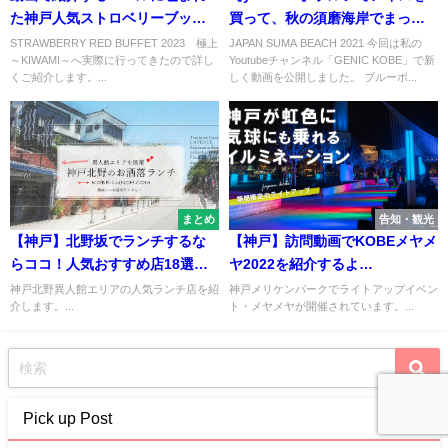
た神戸人気ストロベリーブッフ
買って、秋の須磨海岸でまった
ェの全容【オーシャンズガーデ
り散歩【観光動画・マイクロツ
STRAWBERRY RED BUFFET 2023 極上
JAPAN SUMA BEACH 2021 今回は私の
～KIWAMI～へ実際に行ってきたので詳し
Youtubeチャンネル「GENIC KOBE」で新
ン】
ーリズム】
くご紹介します。...
しく動画を公開しました。 ブルーボ...
まとめ
告知・観光
【神戸】北野坂でランチするな
【神戸】訪問動画でKOBEメヤメ
らココ！人気おすすめ店18選
ヤ2022を紹介するよ
【異人館街】
【meyameya】
神戸北野異人館エリアの人気ランチ店を紹
神戸メリケンパークでライトアップイベン
介します。...
ト・メヤメヤが開催されています。...
Pick up Post