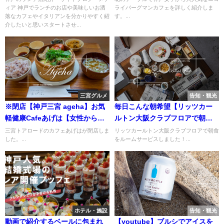
ィア 神戸でランチのお店や美味しいお洒
ライバーグマンカフェを詳しく紹介しま
落なカフェやイタリアンを分かりやすく紹
す。...
介したいと思いスタートさせ...
三宮グルメ
告知・観光
※閉店【神戸三宮 ageha】お気
毎日こんな朝希望【リッツカー
軽健康Cafeあげは【女性から人
ルトン大阪クラブフロアで朝食
気の自然食カフェ】
をルームサービスしたよ♪】
三宮トアロードのカフェあげはが閉店しま
リッツカールトン大阪クラブフロアで朝食
した。...
をルームサービスしました！...
ホテル・施設
告知・観光
動画で紹介するベールに包まれ
【youtube】ブルシでアイスを