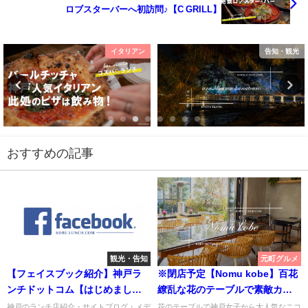
ロブスターバーへ初訪問♪【C GRILL】
イタリアン
告知・観光
おすすめの記事
観光・告知
元町グルメ
【フェイスブック紹介】神戸ラ
※閉店予定【Nomu kobe】百花
ンチドットコム【はじめまし
繚乱な花のテーブルで素敵カフ
た】
ェを♥【エストネーション神戸】
神戸のランチ店紹介・サイトブログ・メデ
花のテーブルで神戸女子から大人気なニコ