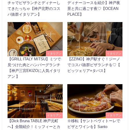
チャでピザランチとディナーし
ディナーコースを紹介】神戸夜
てきたっちゃ【神戸北野のコス
景と共に過ごす夜♡【OCEAN
パ抜群イタリアン】
PLACE】
イタリアン
イタリアン
【GRILL ITALY MITSU】ミツで
【ZZINO】神戸駅すぐ！ジーノ
見つけた肉とハンバーグランチ
でコスパ抜群ピザランチを♡【
【神戸三宮EKIZOに人気イタリ
ピッツェリア×タパス】
アン 】
イタリアン
イタリアン
【Dick Bruna TABLE 神戸元町
※移転【サントベヴィトーレで
へ】全階紹介！ミッフィーとカ
ピザとワインを】Santo