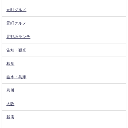
元町グルメ
元町グルメ
北野坂ランチ
告知・観光
和食
垂水・兵庫
夙川
大阪
新店