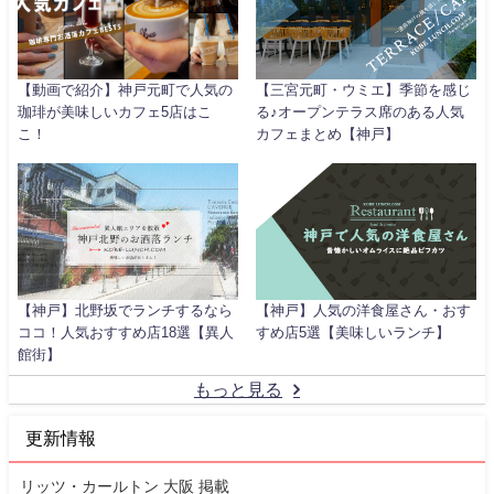
【動画で紹介】神戸元町で人気の
【三宮元町・ウミエ】季節を感じ
珈琲が美味しいカフェ5店はこ
る♪オープンテラス席のある人気
こ！
カフェまとめ【神戸】
【神戸】北野坂でランチするなら
【神戸】人気の洋食屋さん・おす
ココ！人気おすすめ店18選【異人
すめ店5選【美味しいランチ】
館街】
もっと見る
更新情報
リッツ・カールトン 大阪 掲載