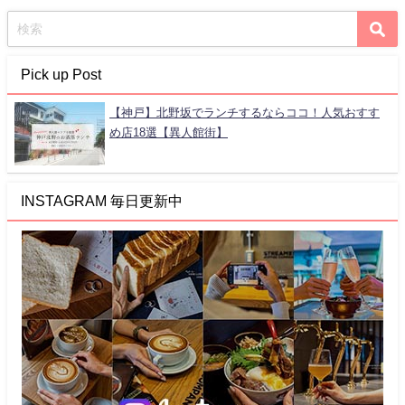
Pick up Post
【神戸】北野坂でランチするならココ！人気おすす
め店18選【異人館街】
INSTAGRAM 毎日更新中