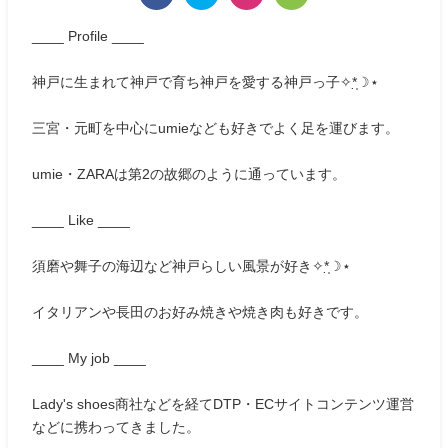
____ Profile ____
神戸に生まれて神戸で育ち神戸を愛する神戸っ子✧*̣̩☽⋆
三宮・元町を中心にumieなども好きでよく足を運びます。
umie・ZARAは第2の故郷のように通っています。
____ Like ____
須磨や舞子の海辺など神戸らしい風景が好き✧*̣̩☽⋆
イタリアンや長田のお好み焼きや焼き肉も好きです。
____ My job ____
Lady's shoes商社などを経てDTP・ECサイトコンテンツ運営
などに携わってきました。