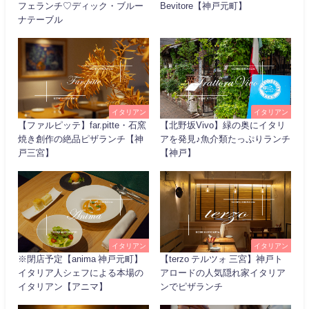
フェランチ♡ディック・ブルー
Bevitore【神戸元町】
ナテーブル
イタリアン
イタリアン
【ファルピッテ】far.pitte・石窯
【北野坂Vivo】緑の奥にイタリ
焼き創作の絶品ピザランチ【神
アを発見♪魚介類たっぷりランチ
戸三宮】
【神戸】
イタリアン
イタリアン
※閉店予定【anima 神戸元町】
【terzo テルツォ 三宮】神戸ト
イタリア人シェフによる本場の
アロードの人気隠れ家イタリア
イタリアン【アニマ】
ンでピザランチ