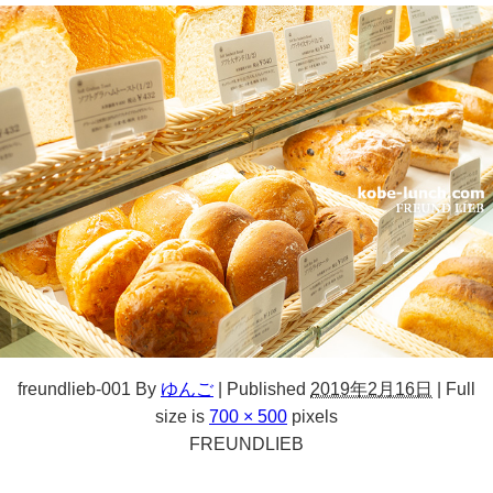
freundlieb-001
By
ゆんご
|
Published
2019年2月16日
|
Full
size is
700 × 500
pixels
FREUNDLIEB