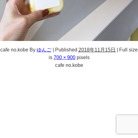
cafe no.kobe
By
ゆんご
|
Published
2018年11月15日
|
Full size
is
700 × 900
pixels
cafe no.kobe