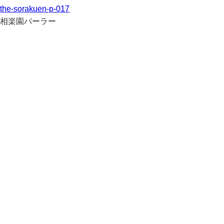
the-sorakuen-p-017
相楽園パーラー